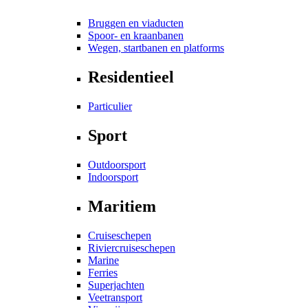
Bruggen en viaducten
Spoor- en kraanbanen
Wegen, startbanen en platforms
Residentieel
Particulier
Sport
Outdoorsport
Indoorsport
Maritiem
Cruiseschepen
Riviercruiseschepen
Marine
Ferries
Superjachten
Veetransport