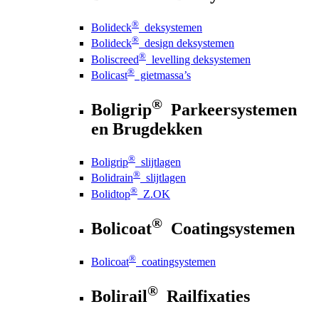
®
Bolideck
deksystemen
®
Bolideck
design deksystemen
®
Boliscreed
levelling deksystemen
®
Bolicast
gietmassa’s
®
Boligrip
Parkeersystemen
en Brugdekken
®
Boligrip
slijtlagen
®
Bolidrain
slijtlagen
®
Bolidtop
Z.OK
®
Bolicoat
Coatingsystemen
®
Bolicoat
coatingsystemen
®
Bolirail
Railfixaties