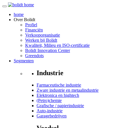
home
Over
Bolidt
Profiel
Financiën
Verkooporganisatie
Werken bij Bolidt
Kwaliteit, Milieu en ISO-certificatie
Bolidt Innovation Center
Greendots
Segmenten
Industrie
Farmaceutische industrie
Zware industrie en metaalindustrie
Elektronica en hightech
(Petro)chemie
Grafische / papierindustrie
Auto-industrie
Garagebedrijven
Voedsel