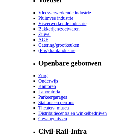
Vleesverwerkende industrie
Pluimvee industrie
Visverwerkende industrie
Bakkerijen/zoetwaren
Zuivel
AGF
Catering/grootkeuken
(Fris)drankindustrie
Openbare gebouwen
Zorg
Onderwijs
Kantoren
Laboratoria
Parkeergarages
Stations en perrons
Theaters, musea
Distributiecentra en winkelbedrijven
Gevangenissen
Civil-Rail-Infra