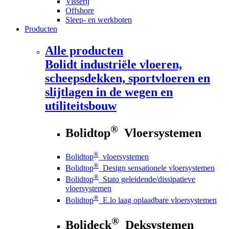
Visserij
Offshore
Sleep- en werkboten
Producten
Alle producten
Bolidt
industriële vloeren,
scheepsdekken, sportvloeren en
slijtlagen in de wegen en
utiliteitsbouw
®
Bolidtop
Vloersystemen
®
Bolidtop
vloersystemen
®
Bolidtop
Design sensationele vloersystemen
®
Bolidtop
Stato geleidende/dissipatieve
vloersystemen
®
Bolidtop
E.lo laag oplaadbare vloersystemen
®
Bolideck
Deksystemen