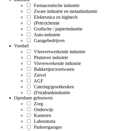
Farmaceutische industrie
Zware industrie en metaalindustrie
Elektronica en hightech
(Petro)chemie
Grafische / papierindustrie
Auto-industrie
Garagebedrijven
Voedsel
Vleesverwerkende industrie
Pluimvee industrie
Visverwerkende industrie
Bakkerijen/zoetwaren
Zuivel
AGF
Catering/grootkeuken
(Fris)drankindustrie
Openbare gebouwen
Zorg
Onderwijs
Kantoren
Laboratoria
Parkeergarages