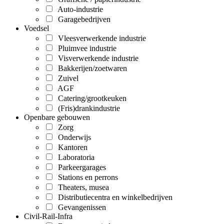
Auto-industrie
Garagebedrijven
Voedsel
Vleesverwerkende industrie
Pluimvee industrie
Visverwerkende industrie
Bakkerijen/zoetwaren
Zuivel
AGF
Catering/grootkeuken
(Fris)drankindustrie
Openbare gebouwen
Zorg
Onderwijs
Kantoren
Laboratoria
Parkeergarages
Stations en perrons
Theaters, musea
Distributiecentra en winkelbedrijven
Gevangenissen
Civil-Rail-Infra