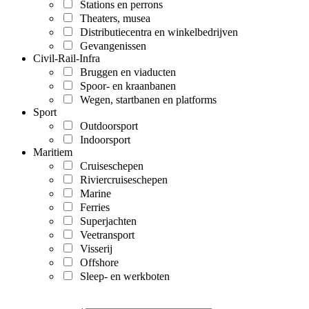
Stations en perrons
Theaters, musea
Distributiecentra en winkelbedrijven
Gevangenissen
Civil-Rail-Infra
Bruggen en viaducten
Spoor- en kraanbanen
Wegen, startbanen en platforms
Sport
Outdoorsport
Indoorsport
Maritiem
Cruiseschepen
Riviercruiseschepen
Marine
Ferries
Superjachten
Veetransport
Visserij
Offshore
Sleep- en werkboten