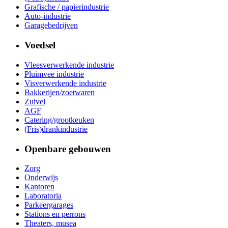
Grafische / papierindustrie
Auto-industrie
Garagebedrijven
Voedsel
Vleesverwerkende industrie
Pluimvee industrie
Visverwerkende industrie
Bakkerijen/zoetwaren
Zuivel
AGF
Catering/grootkeuken
(Fris)drankindustrie
Openbare gebouwen
Zorg
Onderwijs
Kantoren
Laboratoria
Parkeergarages
Stations en perrons
Theaters, musea