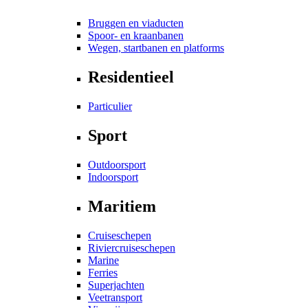
Bruggen en viaducten
Spoor- en kraanbanen
Wegen, startbanen en platforms
Residentieel
Particulier
Sport
Outdoorsport
Indoorsport
Maritiem
Cruiseschepen
Riviercruiseschepen
Marine
Ferries
Superjachten
Veetransport