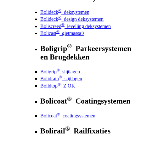
®
Bolideck
deksystemen
®
Bolideck
design deksystemen
®
Boliscreed
levelling deksystemen
®
Bolicast
gietmassa’s
®
Boligrip
Parkeersystemen
en Brugdekken
®
Boligrip
slijtlagen
®
Bolidrain
slijtlagen
®
Bolidtop
Z.OK
®
Bolicoat
Coatingsystemen
®
Bolicoat
coatingsystemen
®
Bolirail
Railfixaties