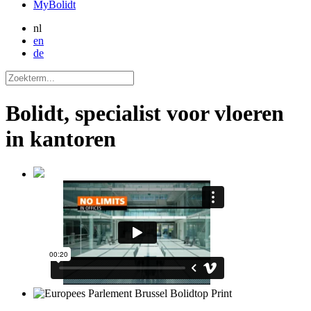
MyBolidt
nl
en
de
Bolidt, specialist voor vloeren
in kantoren