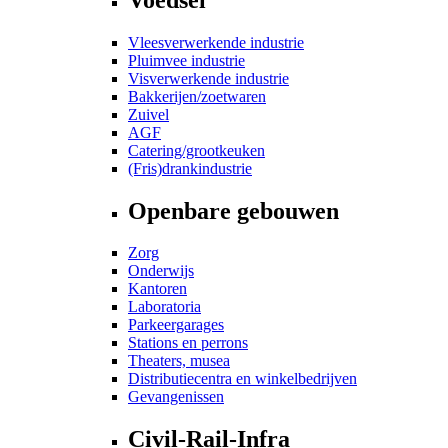
Vleesverwerkende industrie
Pluimvee industrie
Visverwerkende industrie
Bakkerijen/zoetwaren
Zuivel
AGF
Catering/grootkeuken
(Fris)drankindustrie
Openbare gebouwen
Zorg
Onderwijs
Kantoren
Laboratoria
Parkeergarages
Stations en perrons
Theaters, musea
Distributiecentra en winkelbedrijven
Gevangenissen
Civil-Rail-Infra