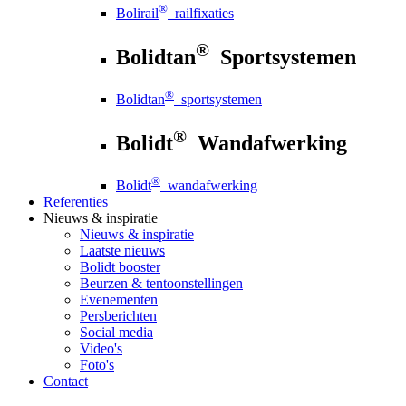
®
Bolirail
railfixaties
®
Bolidtan
Sportsystemen
®
Bolidtan
sportsystemen
®
Bolidt
Wandafwerking
®
Bolidt
wandafwerking
Referenties
Nieuws
& inspiratie
Nieuws
& inspiratie
Laatste nieuws
Bolidt booster
Beurzen & tentoonstellingen
Evenementen
Persberichten
Social media
Video's
Foto's
Contact