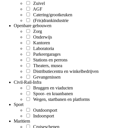
Zuivel
AGF
Catering/grootkeuken
(Fris)drankindustrie
Openbare gebouwen
Zorg
Onderwijs
Kantoren
Laboratoria
Parkeergarages
Stations en perrons
Theaters, musea
Distributiecentra en winkelbedrijven
Gevangenissen
Civil-Rail-Infra
Bruggen en viaducten
Spoor- en kraanbanen
Wegen, startbanen en platforms
Sport
Outdoorsport
Indoorsport
Maritiem
Cruiseschepen