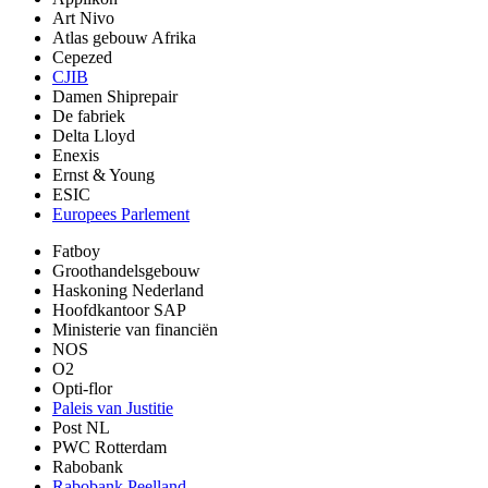
Art Nivo
Atlas gebouw Afrika
Cepezed
CJIB
Damen Shiprepair
De fabriek
Delta Lloyd
Enexis
Ernst & Young
ESIC
Europees Parlement
Fatboy
Groothandelsgebouw
Haskoning Nederland
Hoofdkantoor SAP
Ministerie van financiën
NOS
O2
Opti-flor
Paleis van Justitie
Post NL
PWC Rotterdam
Rabobank
Rabobank Peelland