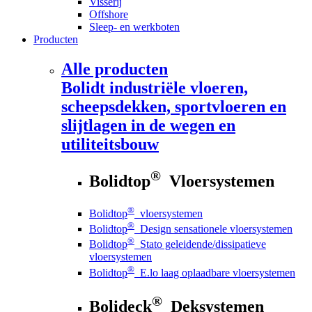
Visserij
Offshore
Sleep- en werkboten
Producten
Alle producten
Bolidt
industriële vloeren,
scheepsdekken, sportvloeren en
slijtlagen in de wegen en
utiliteitsbouw
®
Bolidtop
Vloersystemen
®
Bolidtop
vloersystemen
®
Bolidtop
Design sensationele vloersystemen
®
Bolidtop
Stato geleidende/dissipatieve
vloersystemen
®
Bolidtop
E.lo laag oplaadbare vloersystemen
®
Bolideck
Deksystemen