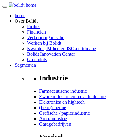
home
Over
Bolidt
Profiel
Financiën
Verkooporganisatie
Werken bij Bolidt
Kwaliteit, Milieu en ISO-certificatie
Bolidt Innovation Center
Greendots
Segmenten
Industrie
Farmaceutische industrie
Zware industrie en metaalindustrie
Elektronica en hightech
(Petro)chemie
Grafische / papierindustrie
Auto-industrie
Garagebedrijven
Voedsel