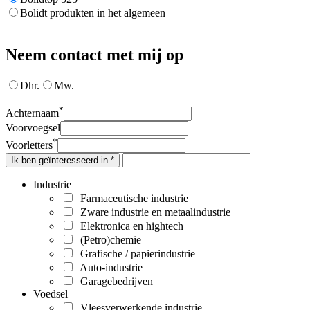
Bolidt produkten in het algemeen
Neem contact met mij op
Dhr.
Mw.
*
Achternaam
Voorvoegsel
*
Voorletters
Ik ben geïnteresseerd in *
Industrie
Farmaceutische industrie
Zware industrie en metaalindustrie
Elektronica en hightech
(Petro)chemie
Grafische / papierindustrie
Auto-industrie
Garagebedrijven
Voedsel
Vleesverwerkende industrie