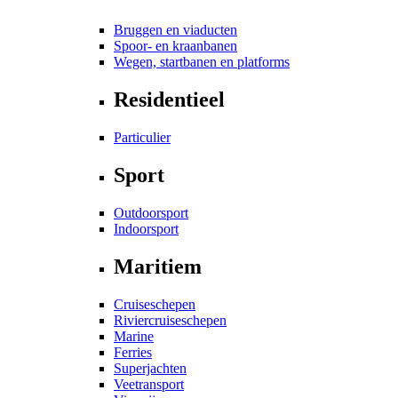
Bruggen en viaducten
Spoor- en kraanbanen
Wegen, startbanen en platforms
Residentieel
Particulier
Sport
Outdoorsport
Indoorsport
Maritiem
Cruiseschepen
Riviercruiseschepen
Marine
Ferries
Superjachten
Veetransport