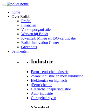
home
Over
Bolidt
Profiel
Financiën
Verkooporganisatie
Werken bij Bolidt
Kwaliteit, Milieu en ISO-certificatie
Bolidt Innovation Center
Greendots
Segmenten
Industrie
Farmaceutische industrie
Zware industrie en metaalindustrie
Elektronica en hightech
(Petro)chemie
Grafische / papierindustrie
Auto-industrie
Garagebedrijven
Voedsel