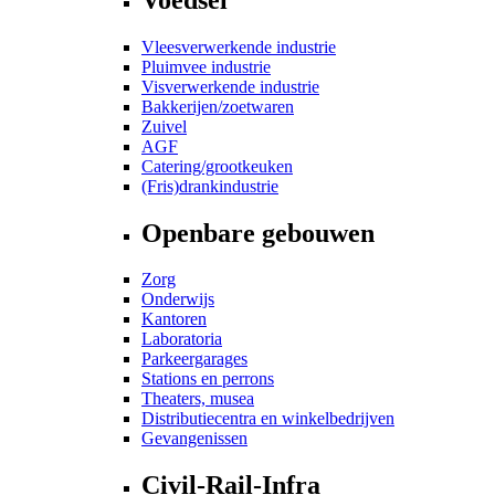
Vleesverwerkende industrie
Pluimvee industrie
Visverwerkende industrie
Bakkerijen/zoetwaren
Zuivel
AGF
Catering/grootkeuken
(Fris)drankindustrie
Openbare gebouwen
Zorg
Onderwijs
Kantoren
Laboratoria
Parkeergarages
Stations en perrons
Theaters, musea
Distributiecentra en winkelbedrijven
Gevangenissen
Civil-Rail-Infra