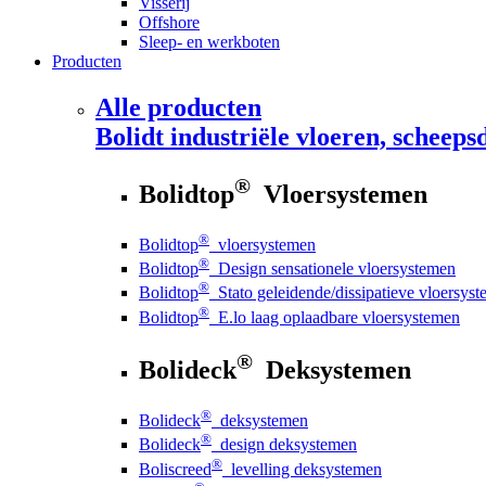
Visserij
Offshore
Sleep- en werkboten
Producten
Alle producten
Bolidt
industriële vloeren, scheepsd
®
Bolidtop
Vloersystemen
®
Bolidtop
vloersystemen
®
Bolidtop
Design sensationele vloersystemen
®
Bolidtop
Stato geleidende/dissipatieve vloersys
®
Bolidtop
E.lo laag oplaadbare vloersystemen
®
Bolideck
Deksystemen
®
Bolideck
deksystemen
®
Bolideck
design deksystemen
®
Boliscreed
levelling deksystemen