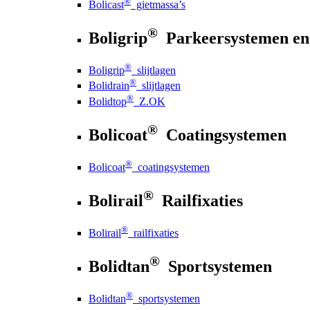
®
Bolicast
gietmassa’s
®
Boligrip
Parkeersystemen en
®
Boligrip
slijtlagen
®
Bolidrain
slijtlagen
®
Bolidtop
Z.OK
®
Bolicoat
Coatingsystemen
®
Bolicoat
coatingsystemen
®
Bolirail
Railfixaties
®
Bolirail
railfixaties
®
Bolidtan
Sportsystemen
®
Bolidtan
sportsystemen