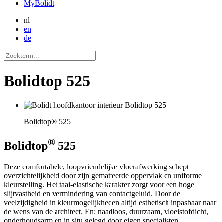
MyBolidt
nl
en
de
Bolidtop 525
Bolidtop® 525
®
Bolidtop
525
Deze comfortabele, loopvriendelijke vloerafwerking schept
overzichtelijkheid door zijn gematteerde oppervlak en uniforme
kleurstelling. Het taai-elastische karakter zorgt voor een hoge
slijtvastheid en vermindering van contactgeluid. Door de
veelzijdigheid in kleurmogelijkheden altijd esthetisch inpasbaar naar
de wens van de architect. En: naadloos, duurzaam, vloeistofdicht,
onderhoudsarm en in situ gelegd door eigen specialisten.