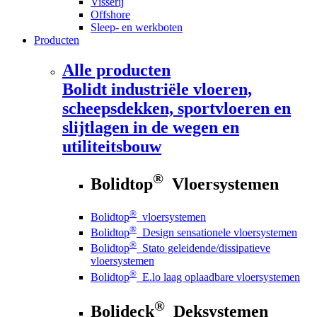
Visserij
Offshore
Sleep- en werkboten
Producten
Alle producten
Bolidt
industriële vloeren,
scheepsdekken, sportvloeren en
slijtlagen in de wegen en
utiliteitsbouw
®
Bolidtop
Vloersystemen
®
Bolidtop
vloersystemen
®
Bolidtop
Design sensationele vloersystemen
®
Bolidtop
Stato geleidende/dissipatieve
vloersystemen
®
Bolidtop
E.lo laag oplaadbare vloersystemen
®
Bolideck
Deksystemen