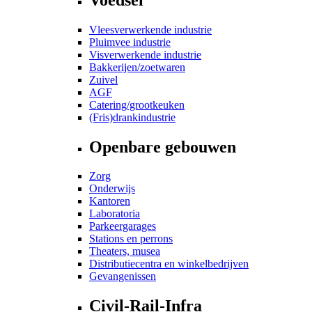
Vleesverwerkende industrie
Pluimvee industrie
Visverwerkende industrie
Bakkerijen/zoetwaren
Zuivel
AGF
Catering/grootkeuken
(Fris)drankindustrie
Openbare gebouwen
Zorg
Onderwijs
Kantoren
Laboratoria
Parkeergarages
Stations en perrons
Theaters, musea
Distributiecentra en winkelbedrijven
Gevangenissen
Civil-Rail-Infra