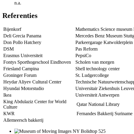
n.a.
Referenties
Bijenkorf
Mathematics Science museum 
Deli Grecia Panama
Mercedes Benz Museum Stuttg
Don Pollo Hatchery
Parkeergarage Katwolderplein
DSM
Pas Reform
Erasmus Universiteit
PepsiCo
Fontys Sporthogeschool Eindhoven
Scholen van morgen
Friesland Campina
Shell technology center
Groninger Forum
St. Ludgercollege
Heydar Aliyev Cultural Center
Technische Natuurwetenschap
Hyundai Motorstudio
Universitair Ziekenhuis Leuve
Ikea
Universiteit Antwerpen
King Abdulaziz Center for World
Qatar National Library
Culture
KWR
Fernandes Bakkerij Suriname
Allemeersch bakkerij