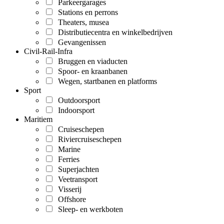
Parkeergarages
Stations en perrons
Theaters, musea
Distributiecentra en winkelbedrijven
Gevangenissen
Civil-Rail-Infra
Bruggen en viaducten
Spoor- en kraanbanen
Wegen, startbanen en platforms
Sport
Outdoorsport
Indoorsport
Maritiem
Cruiseschepen
Riviercruiseschepen
Marine
Ferries
Superjachten
Veetransport
Visserij
Offshore
Sleep- en werkboten