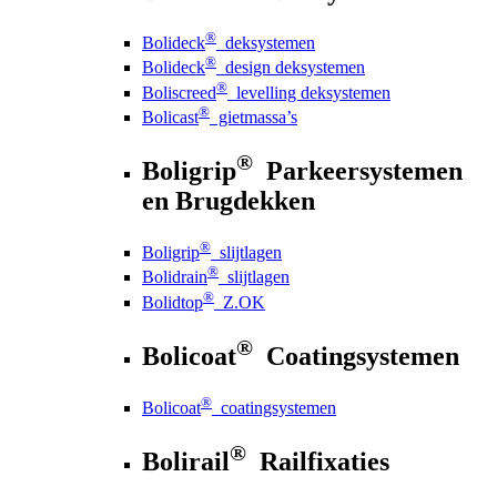
®
Bolideck
deksystemen
®
Bolideck
design deksystemen
®
Boliscreed
levelling deksystemen
®
Bolicast
gietmassa’s
®
Boligrip
Parkeersystemen
en Brugdekken
®
Boligrip
slijtlagen
®
Bolidrain
slijtlagen
®
Bolidtop
Z.OK
®
Bolicoat
Coatingsystemen
®
Bolicoat
coatingsystemen
®
Bolirail
Railfixaties