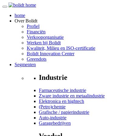
home
Over
Bolidt
Profiel
Financiën
Verkooporganisatie
Werken bij Bolidt
Kwaliteit, Milieu en ISO-certificatie
Bolidt Innovation Center
Greendots
Segmenten
Industrie
Farmaceutische industrie
Zware industrie en metaalindustrie
Elektronica en hightech
(Petro)chemie
Grafische / papierindustrie
Auto-industrie
Garagebedrijven
Voedsel