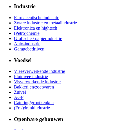
Industrie
Farmaceutische industrie
Zware industrie en metaalindustrie
Elektronica en hightech
(Petro)chemie
Grafische / papierindustrie
Auto-industrie
Garagebedrijven
Voedsel
Vleesverwerkende industrie
Pluimvee industrie
Visverwerkende industrie
Bakkerijen/zoetwaren
Zuivel
AGF
Catering/grootkeuken
(Fris)drankindustrie
Openbare gebouwen