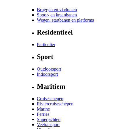
Bruggen en viaducten
Spoor- en kraanbanen
Wegen, startbanen en platforms
Residentieel
Particulier
Sport
Outdoorsport
Indoorsport
Maritiem
Cruiseschepen
Riviercruiseschepen
Marine
Ferries
Superjachten
Veetransport