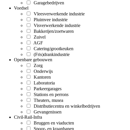
Garagebedrijven
Voedsel
Vleesverwerkende industrie
Pluimvee industrie
Visverwerkende industrie
Bakkerijen/zoetwaren
Zuivel
AGF
Catering/grootkeuken
(Fris)drankindustrie
Openbare gebouwen
Zorg
Onderwijs
Kantoren
Laboratoria
Parkeergarages
Stations en perrons
Theaters, musea
Distributiecentra en winkelbedrijven
Gevangenissen
Civil-Rail-Infra
Bruggen en viaducten
Spoor- en kraanbanen