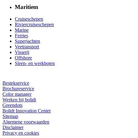
Maritiem
Cruiseschepen
Riviercruiseschepen
Marine
Ferries
Superjachten
Veetransport
Visserij
Offshore
Sleep- en werkboten
Bestekservice
Brochureservice
Color manager
Werken bij bolidt
Greendots
Bolidt Innovation Center
Sitemap
Algemene voorwaarden
Disclaimer
Privacy en cookies