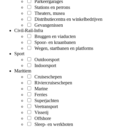
Parkeergarages
Stations en perrons
Theaters, musea
Distributiecentra en winkelbedrijven
Gevangenissen
Civil-Rail-Infra
Bruggen en viaducten
Spoor- en kraanbanen
Wegen, startbanen en platforms
Sport
Outdoorsport
Indoorsport
Maritiem
Cruiseschepen
Riviercruiseschepen
Marine
Ferries
Superjachten
Veetransport
Visserij
Offshore
Sleep- en werkboten