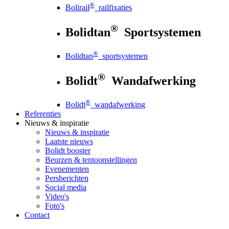
®
Bolirail
railfixaties
®
Bolidtan
Sportsystemen
®
Bolidtan
sportsystemen
®
Bolidt
Wandafwerking
®
Bolidt
wandafwerking
Referenties
Nieuws
& inspiratie
Nieuws
& inspiratie
Laatste nieuws
Bolidt booster
Beurzen & tentoonstellingen
Evenementen
Persberichten
Social media
Video's
Foto's
Contact