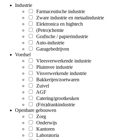
Industrie
Farmaceutische industrie
Zware industrie en metaalindustrie
Elektronica en hightech
(Petro)chemie
Grafische / papierindustrie
Auto-industrie
Garagebedrijven
Voedsel
Vleesverwerkende industrie
Pluimvee industrie
Visverwerkende industrie
Bakkerijen/zoetwaren
Zuivel
AGF
Catering/grootkeuken
(Fris)drankindustrie
Openbare gebouwen
Zorg
Onderwijs
Kantoren
Laboratoria