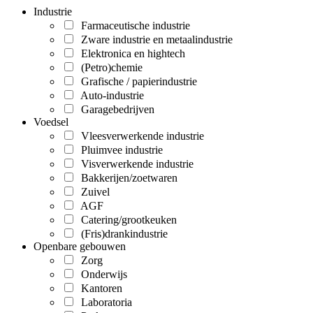
Industrie
Farmaceutische industrie
Zware industrie en metaalindustrie
Elektronica en hightech
(Petro)chemie
Grafische / papierindustrie
Auto-industrie
Garagebedrijven
Voedsel
Vleesverwerkende industrie
Pluimvee industrie
Visverwerkende industrie
Bakkerijen/zoetwaren
Zuivel
AGF
Catering/grootkeuken
(Fris)drankindustrie
Openbare gebouwen
Zorg
Onderwijs
Kantoren
Laboratoria