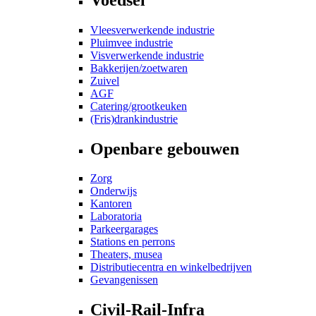
Vleesverwerkende industrie
Pluimvee industrie
Visverwerkende industrie
Bakkerijen/zoetwaren
Zuivel
AGF
Catering/grootkeuken
(Fris)drankindustrie
Openbare gebouwen
Zorg
Onderwijs
Kantoren
Laboratoria
Parkeergarages
Stations en perrons
Theaters, musea
Distributiecentra en winkelbedrijven
Gevangenissen
Civil-Rail-Infra