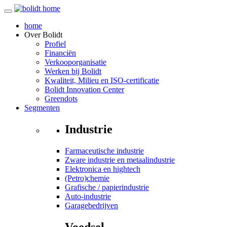
home
Over
Bolidt
Profiel
Financiën
Verkooporganisatie
Werken bij Bolidt
Kwaliteit, Milieu en ISO-certificatie
Bolidt Innovation Center
Greendots
Segmenten
Industrie
Farmaceutische industrie
Zware industrie en metaalindustrie
Elektronica en hightech
(Petro)chemie
Grafische / papierindustrie
Auto-industrie
Garagebedrijven
Voedsel