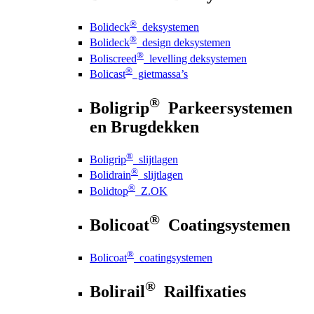
®
Bolideck
deksystemen
®
Bolideck
design deksystemen
®
Boliscreed
levelling deksystemen
®
Bolicast
gietmassa’s
®
Boligrip
Parkeersystemen
en Brugdekken
®
Boligrip
slijtlagen
®
Bolidrain
slijtlagen
®
Bolidtop
Z.OK
®
Bolicoat
Coatingsystemen
®
Bolicoat
coatingsystemen
®
Bolirail
Railfixaties