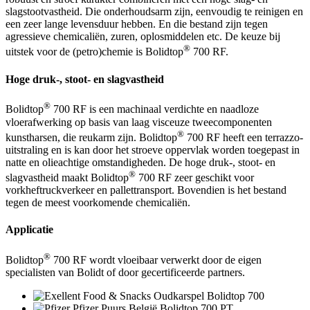
slagstootvastheid. Die onderhoudsarm zijn, eenvoudig te reinigen en
een zeer lange levensduur hebben. En die bestand zijn tegen
agressieve chemicaliën, zuren, oplosmiddelen etc. De keuze bij
®
uitstek voor de (petro)chemie is Bolidtop
700 RF.
Hoge druk-, stoot- en slagvastheid
®
Bolidtop
700 RF is een machinaal verdichte en naadloze
vloerafwerking op basis van laag visceuze tweecomponenten
®
kunstharsen, die reukarm zijn. Bolidtop
700 RF heeft een terrazzo-
uitstraling en is kan door het stroeve oppervlak worden toegepast in
natte en olieachtige omstandigheden. De hoge druk-, stoot- en
®
slagvastheid maakt Bolidtop
700 RF zeer geschikt voor
vorkheftruckverkeer en pallettransport. Bovendien is het bestand
tegen de meest voorkomende chemicaliën.
Applicatie
®
Bolidtop
700 RF wordt vloeibaar verwerkt door de eigen
specialisten van Bolidt of door gecertificeerde partners.