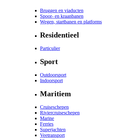
Bruggen en viaducten
Spoor- en kraanbanen
Wegen, startbanen en platforms
Residentieel
Particulier
Sport
Outdoorsport
Indoorsport
Maritiem
Cruiseschepen
Riviercruiseschepen
Marine
Ferries
Superjachten
Veetransport