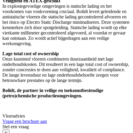
Veiligheid en ATEX-geschikt
In explosiegevoelige omgevingen is statische lading en het
voorkomen van vonkvorming cruciaal. Bolidt levert geleidende en
antistatische vloeren die statische lading gecontroleerd afvoeren en
het risico op Electro Static Discharge minimaliseren. Deze systemen
kenmerken zich door spotgeleiding. Statische lading wordt op elke
vierkante millimeter gecontroleerd afgevoerd, al voordat er gevaar
kan ontstaan. Zo wordt actief bijgedragen aan een veilige
werkomgeving.
Lage total cost of ownership
Onze kunststof vloeren combineren duurzaamheid met lage
onderhoudskosten. Dit resulteert in een lage total cost of ownership,
zonder concessies te doen aan veiligheid, kwaliteit of compliance.
De lange levensduur en lage onderhoudsbehoefte zorgen voor
betrouwbare prestaties op de lange termijn.
Bolidt, de partner in veilige en toekomstbestendige
(petro)chemische productieomgevingen.
Vloeradvies
Vraag een brochure aan
Stel een vraag
×