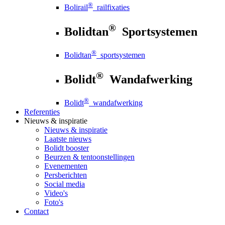
®
Bolirail
railfixaties
®
Bolidtan
Sportsystemen
®
Bolidtan
sportsystemen
®
Bolidt
Wandafwerking
®
Bolidt
wandafwerking
Referenties
Nieuws
& inspiratie
Nieuws
& inspiratie
Laatste nieuws
Bolidt booster
Beurzen & tentoonstellingen
Evenementen
Persberichten
Social media
Video's
Foto's
Contact