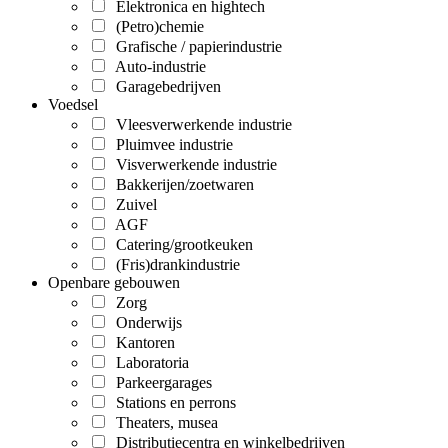
Elektronica en hightech
(Petro)chemie
Grafische / papierindustrie
Auto-industrie
Garagebedrijven
Voedsel
Vleesverwerkende industrie
Pluimvee industrie
Visverwerkende industrie
Bakkerijen/zoetwaren
Zuivel
AGF
Catering/grootkeuken
(Fris)drankindustrie
Openbare gebouwen
Zorg
Onderwijs
Kantoren
Laboratoria
Parkeergarages
Stations en perrons
Theaters, musea
Distributiecentra en winkelbedrijven