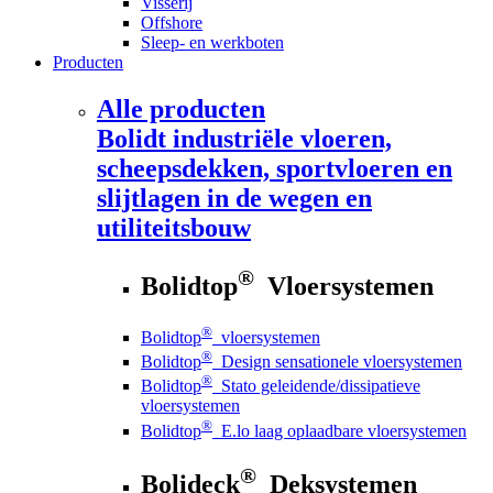
Visserij
Offshore
Sleep- en werkboten
Producten
Alle producten
Bolidt
industriële vloeren,
scheepsdekken, sportvloeren en
slijtlagen in de wegen en
utiliteitsbouw
®
Bolidtop
Vloersystemen
®
Bolidtop
vloersystemen
®
Bolidtop
Design sensationele vloersystemen
®
Bolidtop
Stato geleidende/dissipatieve
vloersystemen
®
Bolidtop
E.lo laag oplaadbare vloersystemen
®
Bolideck
Deksystemen