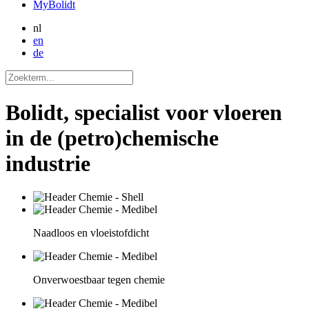
MyBolidt
nl
en
de
Bolidt, specialist voor vloeren
in de (petro)chemische
industrie
Naadloos en vloeistofdicht
Onverwoestbaar tegen chemie