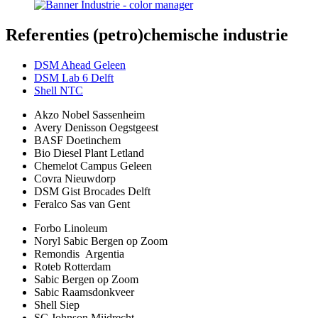
Referenties
(petro)chemische industrie
DSM Ahead Geleen
DSM Lab 6 Delft
Shell NTC
Akzo Nobel Sassenheim
Avery Denisson Oegstgeest
BASF Doetinchem
Bio Diesel Plant Letland
Chemelot Campus Geleen
Covra Nieuwdorp
DSM Gist Brocades Delft
Feralco Sas van Gent
Forbo Linoleum
Noryl Sabic Bergen op Zoom
Remondis Argentia
Roteb Rotterdam
Sabic Bergen op Zoom
Sabic Raamsdonkveer
Shell Siep
SC Johnson Mijdrecht