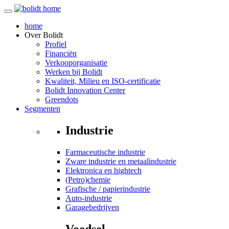
home
Over
Bolidt
Profiel
Financiën
Verkooporganisatie
Werken bij Bolidt
Kwaliteit, Milieu en ISO-certificatie
Bolidt Innovation Center
Greendots
Segmenten
Industrie
Farmaceutische industrie
Zware industrie en metaalindustrie
Elektronica en hightech
(Petro)chemie
Grafische / papierindustrie
Auto-industrie
Garagebedrijven
Voedsel