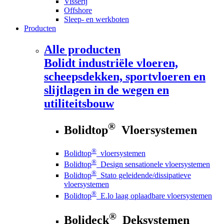
Visserij
Offshore
Sleep- en werkboten
Producten
Alle producten
Bolidt
industriële vloeren,
scheepsdekken, sportvloeren en
slijtlagen in de wegen en
utiliteitsbouw
®
Bolidtop
Vloersystemen
®
Bolidtop
vloersystemen
®
Bolidtop
Design sensationele vloersystemen
®
Bolidtop
Stato geleidende/dissipatieve
vloersystemen
®
Bolidtop
E.lo laag oplaadbare vloersystemen
®
Bolideck
Deksystemen