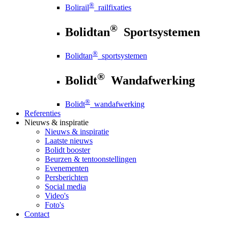
®
Bolirail
railfixaties
®
Bolidtan
Sportsystemen
®
Bolidtan
sportsystemen
®
Bolidt
Wandafwerking
®
Bolidt
wandafwerking
Referenties
Nieuws
& inspiratie
Nieuws
& inspiratie
Laatste nieuws
Bolidt booster
Beurzen & tentoonstellingen
Evenementen
Persberichten
Social media
Video's
Foto's
Contact