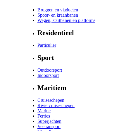
Bruggen en viaducten
Spoor- en kraanbanen
Wegen, startbanen en platforms
Residentieel
Particulier
Sport
Outdoorsport
Indoorsport
Maritiem
Cruiseschepen
Riviercruiseschepen
Marine
Ferries
Superjachten
Veetransport