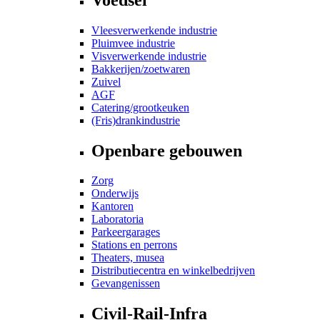
Vleesverwerkende industrie
Pluimvee industrie
Visverwerkende industrie
Bakkerijen/zoetwaren
Zuivel
AGF
Catering/grootkeuken
(Fris)drankindustrie
Openbare gebouwen
Zorg
Onderwijs
Kantoren
Laboratoria
Parkeergarages
Stations en perrons
Theaters, musea
Distributiecentra en winkelbedrijven
Gevangenissen
Civil-Rail-Infra