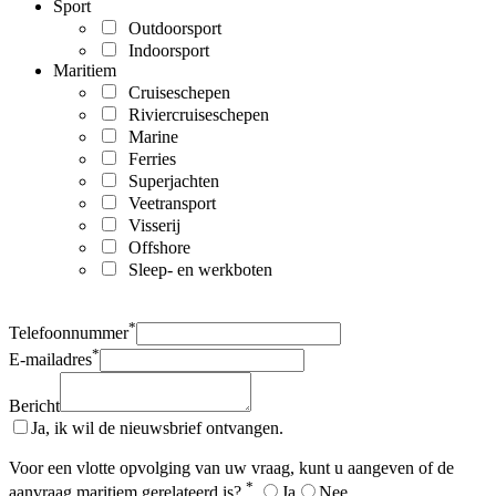
Sport
Outdoorsport
Indoorsport
Maritiem
Cruiseschepen
Riviercruiseschepen
Marine
Ferries
Superjachten
Veetransport
Visserij
Offshore
Sleep- en werkboten
*
Telefoonnummer
*
E-mailadres
Bericht
Ja, ik wil de nieuwsbrief ontvangen.
Voor een vlotte opvolging van uw vraag, kunt u aangeven of de
*
aanvraag maritiem gerelateerd is?
Ja
Nee