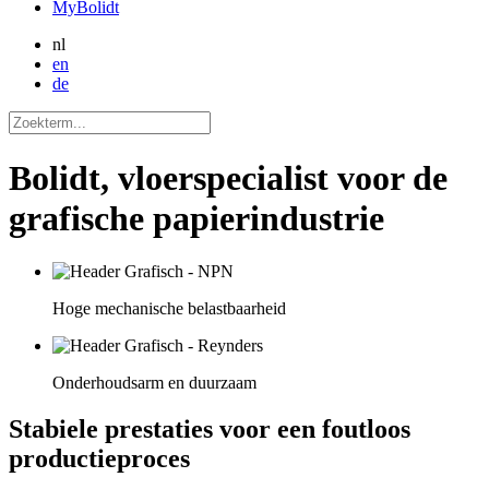
MyBolidt
nl
en
de
Bolidt, vloerspecialist voor de
grafische papierindustrie
Hoge mechanische belastbaarheid
Onderhoudsarm en duurzaam
Stabiele prestaties voor een foutloos
productieproces