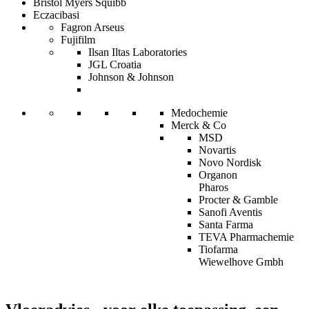
Bristol Myers Squibb
Eczacibasi
Fagron Arseus
Fujifilm
Ilsan Iltas Laboratories
JGL Croatia
Johnson & Johnson
Medochemie
Merck & Co
MSD
Novartis
Novo Nordisk
Organon
Pharos
Procter & Gamble
Sanofi Aventis
Santa Farma
TEVA Pharmachemie
Tiofarma
Wiewelhove Gmbh