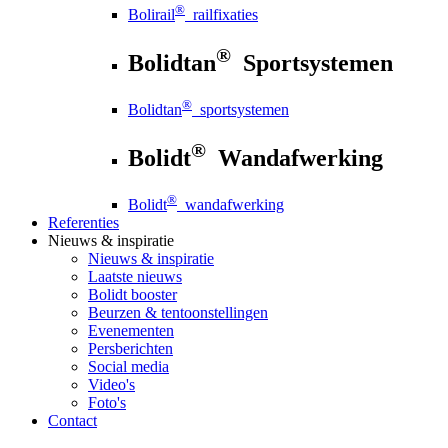
®
Bolirail
railfixaties
®
Bolidtan
Sportsystemen
®
Bolidtan
sportsystemen
®
Bolidt
Wandafwerking
®
Bolidt
wandafwerking
Referenties
Nieuws
& inspiratie
Nieuws
& inspiratie
Laatste nieuws
Bolidt booster
Beurzen & tentoonstellingen
Evenementen
Persberichten
Social media
Video's
Foto's
Contact