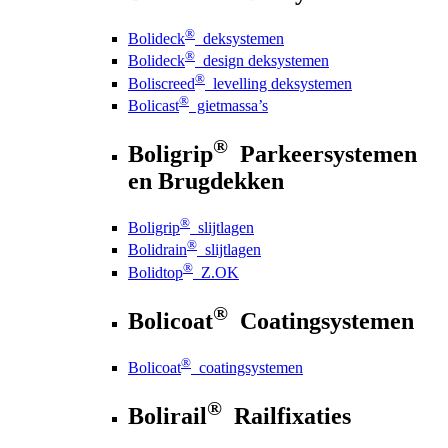
®
Bolideck
deksystemen
®
Bolideck
design deksystemen
®
Boliscreed
levelling deksystemen
®
Bolicast
gietmassa’s
®
Boligrip
Parkeersystemen
en Brugdekken
®
Boligrip
slijtlagen
®
Bolidrain
slijtlagen
®
Bolidtop
Z.OK
®
Bolicoat
Coatingsystemen
®
Bolicoat
coatingsystemen
®
Bolirail
Railfixaties