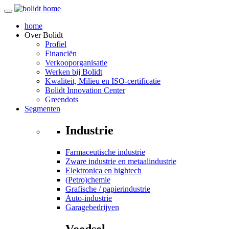
home
Over
Bolidt
Profiel
Financiën
Verkooporganisatie
Werken bij Bolidt
Kwaliteit, Milieu en ISO-certificatie
Bolidt Innovation Center
Greendots
Segmenten
Industrie
Farmaceutische industrie
Zware industrie en metaalindustrie
Elektronica en hightech
(Petro)chemie
Grafische / papierindustrie
Auto-industrie
Garagebedrijven
Voedsel