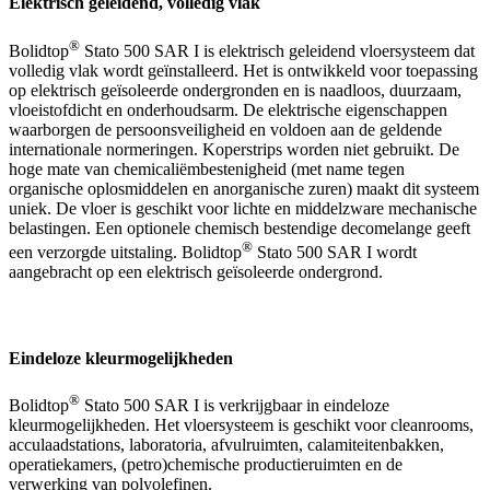
Elektrisch geleidend, volledig vlak
®
Bolidtop
Stato 500 SAR I is elektrisch geleidend vloersysteem dat
volledig vlak wordt geïnstalleerd. Het is ontwikkeld voor toepassing
op elektrisch geïsoleerde ondergronden en is naadloos, duurzaam,
vloeistofdicht en onderhoudsarm. De elektrische eigenschappen
waarborgen de persoonsveiligheid en voldoen aan de geldende
internationale normeringen. Koperstrips worden niet gebruikt. De
hoge mate van chemicaliëmbestenigheid (met name tegen
organische oplosmiddelen en anorganische zuren) maakt dit systeem
uniek. De vloer is geschikt voor lichte en middelzware mechanische
belastingen. Een optionele chemisch bestendige decomelange geeft
®
een verzorgde uitstaling. Bolidtop
Stato 500 SAR I wordt
aangebracht op een elektrisch geïsoleerde ondergrond.
Eindeloze kleurmogelijkheden
®
Bolidtop
Stato 500 SAR I is verkrijgbaar in eindeloze
kleurmogelijkheden. Het vloersysteem is geschikt voor cleanrooms,
acculaadstations, laboratoria, afvulruimten, calamiteitenbakken,
operatiekamers, (petro)chemische productieruimten en de
verwerking van polyolefinen.