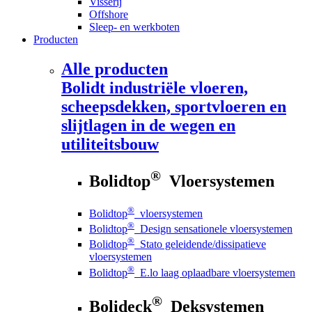
Visserij
Offshore
Sleep- en werkboten
Producten
Alle producten
Bolidt
industriële vloeren,
scheepsdekken, sportvloeren en
slijtlagen in de wegen en
utiliteitsbouw
®
Bolidtop
Vloersystemen
®
Bolidtop
vloersystemen
®
Bolidtop
Design sensationele vloersystemen
®
Bolidtop
Stato geleidende/dissipatieve
vloersystemen
®
Bolidtop
E.lo laag oplaadbare vloersystemen
®
Bolideck
Deksystemen