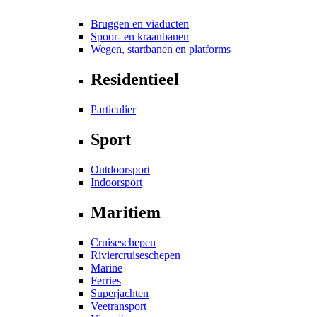
Bruggen en viaducten
Spoor- en kraanbanen
Wegen, startbanen en platforms
Residentieel
Particulier
Sport
Outdoorsport
Indoorsport
Maritiem
Cruiseschepen
Riviercruiseschepen
Marine
Ferries
Superjachten
Veetransport