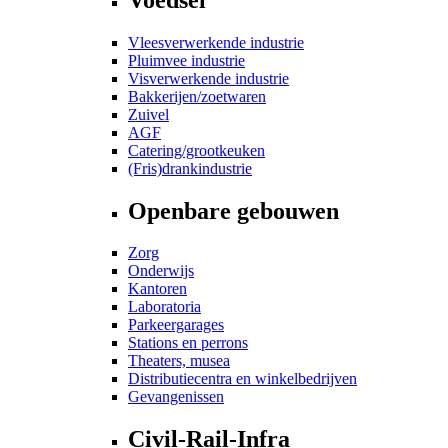
Vleesverwerkende industrie
Pluimvee industrie
Visverwerkende industrie
Bakkerijen/zoetwaren
Zuivel
AGF
Catering/grootkeuken
(Fris)drankindustrie
Openbare gebouwen
Zorg
Onderwijs
Kantoren
Laboratoria
Parkeergarages
Stations en perrons
Theaters, musea
Distributiecentra en winkelbedrijven
Gevangenissen
Civil-Rail-Infra