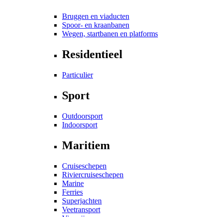
Bruggen en viaducten
Spoor- en kraanbanen
Wegen, startbanen en platforms
Residentieel
Particulier
Sport
Outdoorsport
Indoorsport
Maritiem
Cruiseschepen
Riviercruiseschepen
Marine
Ferries
Superjachten
Veetransport