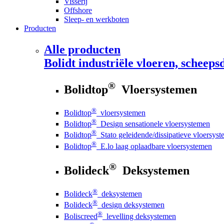
Visserij
Offshore
Sleep- en werkboten
Producten
Alle producten
Bolidt
industriële vloeren, scheepsd
®
Bolidtop
Vloersystemen
®
Bolidtop
vloersystemen
®
Bolidtop
Design sensationele vloersystemen
®
Bolidtop
Stato geleidende/dissipatieve vloersys
®
Bolidtop
E.lo laag oplaadbare vloersystemen
®
Bolideck
Deksystemen
®
Bolideck
deksystemen
®
Bolideck
design deksystemen
®
Boliscreed
levelling deksystemen