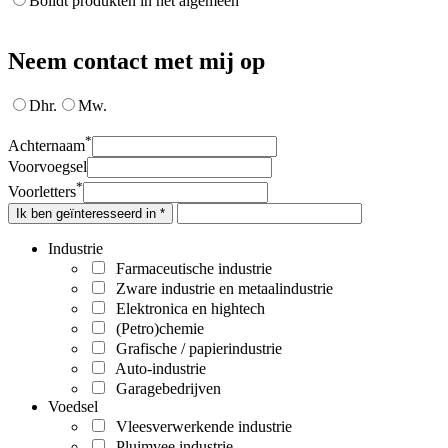
Bolidt produkten in het algemeen
Neem contact met mij op
Dhr.
Mw.
*
Achternaam
Voorvoegsel
*
Voorletters
Ik ben geïnteresseerd in *
Industrie
Farmaceutische industrie
Zware industrie en metaalindustrie
Elektronica en hightech
(Petro)chemie
Grafische / papierindustrie
Auto-industrie
Garagebedrijven
Voedsel
Vleesverwerkende industrie
Pluimvee industrie