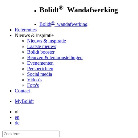
®
Bolidt
Wandafwerking
®
Bolidt
wandafwerking
Referenties
Nieuws
& inspiratie
Nieuws
& inspiratie
Laatste nieuws
Bolidt booster
Beurzen & tentoonstellingen
Evenementen
Persberichten
Social media
Video's
Foto's
Contact
MyBolidt
nl
en
de