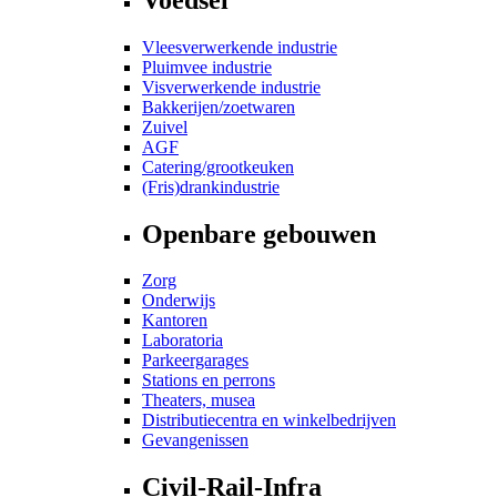
Vleesverwerkende industrie
Pluimvee industrie
Visverwerkende industrie
Bakkerijen/zoetwaren
Zuivel
AGF
Catering/grootkeuken
(Fris)drankindustrie
Openbare gebouwen
Zorg
Onderwijs
Kantoren
Laboratoria
Parkeergarages
Stations en perrons
Theaters, musea
Distributiecentra en winkelbedrijven
Gevangenissen
Civil-Rail-Infra