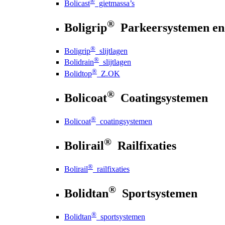
®
Bolicast
gietmassa’s
®
Boligrip
Parkeersystemen en
®
Boligrip
slijtlagen
®
Bolidrain
slijtlagen
®
Bolidtop
Z.OK
®
Bolicoat
Coatingsystemen
®
Bolicoat
coatingsystemen
®
Bolirail
Railfixaties
®
Bolirail
railfixaties
®
Bolidtan
Sportsystemen
®
Bolidtan
sportsystemen