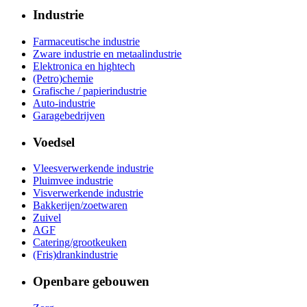
Industrie
Farmaceutische industrie
Zware industrie en metaalindustrie
Elektronica en hightech
(Petro)chemie
Grafische / papierindustrie
Auto-industrie
Garagebedrijven
Voedsel
Vleesverwerkende industrie
Pluimvee industrie
Visverwerkende industrie
Bakkerijen/zoetwaren
Zuivel
AGF
Catering/grootkeuken
(Fris)drankindustrie
Openbare gebouwen