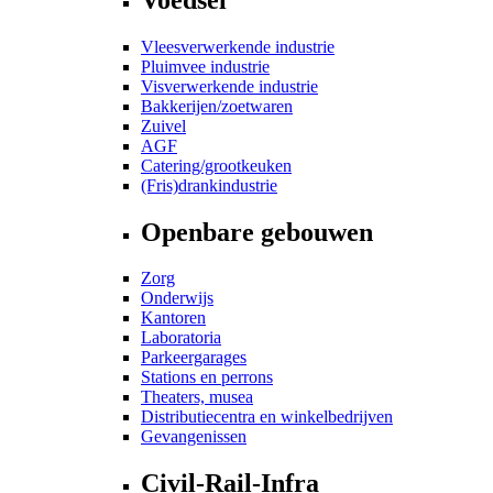
Vleesverwerkende industrie
Pluimvee industrie
Visverwerkende industrie
Bakkerijen/zoetwaren
Zuivel
AGF
Catering/grootkeuken
(Fris)drankindustrie
Openbare gebouwen
Zorg
Onderwijs
Kantoren
Laboratoria
Parkeergarages
Stations en perrons
Theaters, musea
Distributiecentra en winkelbedrijven
Gevangenissen
Civil-Rail-Infra