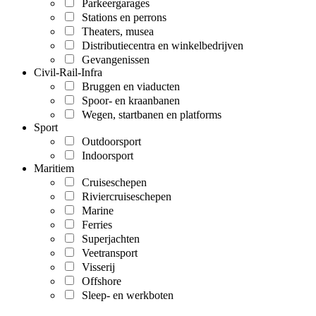
Parkeergarages
Stations en perrons
Theaters, musea
Distributiecentra en winkelbedrijven
Gevangenissen
Civil-Rail-Infra
Bruggen en viaducten
Spoor- en kraanbanen
Wegen, startbanen en platforms
Sport
Outdoorsport
Indoorsport
Maritiem
Cruiseschepen
Riviercruiseschepen
Marine
Ferries
Superjachten
Veetransport
Visserij
Offshore
Sleep- en werkboten