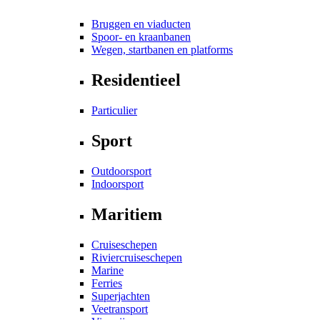
Bruggen en viaducten
Spoor- en kraanbanen
Wegen, startbanen en platforms
Residentieel
Particulier
Sport
Outdoorsport
Indoorsport
Maritiem
Cruiseschepen
Riviercruiseschepen
Marine
Ferries
Superjachten
Veetransport