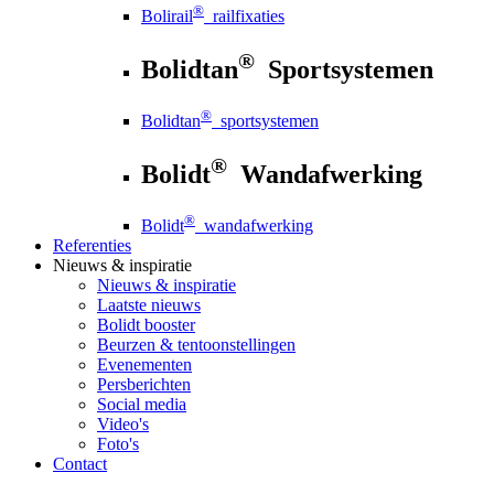
®
Bolirail
railfixaties
®
Bolidtan
Sportsystemen
®
Bolidtan
sportsystemen
®
Bolidt
Wandafwerking
®
Bolidt
wandafwerking
Referenties
Nieuws
& inspiratie
Nieuws
& inspiratie
Laatste nieuws
Bolidt booster
Beurzen & tentoonstellingen
Evenementen
Persberichten
Social media
Video's
Foto's
Contact