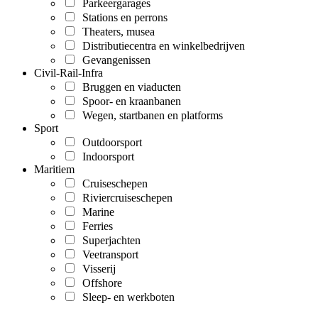
Parkeergarages
Stations en perrons
Theaters, musea
Distributiecentra en winkelbedrijven
Gevangenissen
Civil-Rail-Infra
Bruggen en viaducten
Spoor- en kraanbanen
Wegen, startbanen en platforms
Sport
Outdoorsport
Indoorsport
Maritiem
Cruiseschepen
Riviercruiseschepen
Marine
Ferries
Superjachten
Veetransport
Visserij
Offshore
Sleep- en werkboten