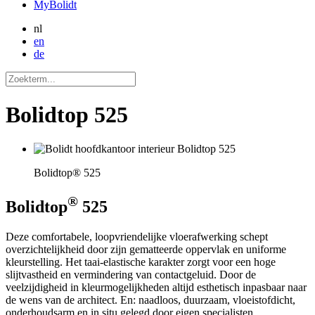
MyBolidt
nl
en
de
Bolidtop 525
Bolidtop® 525
®
Bolidtop
525
Deze comfortabele, loopvriendelijke vloerafwerking schept
overzichtelijkheid door zijn gematteerde oppervlak en uniforme
kleurstelling. Het taai-elastische karakter zorgt voor een hoge
slijtvastheid en vermindering van contactgeluid. Door de
veelzijdigheid in kleurmogelijkheden altijd esthetisch inpasbaar naar
de wens van de architect. En: naadloos, duurzaam, vloeistofdicht,
onderhoudsarm en in situ gelegd door eigen specialisten.