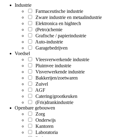
Industrie
Farmaceutische industrie
Zware industrie en metaalindustrie
Elektronica en hightech
(Petro)chemie
Grafische / papierindustrie
Auto-industrie
Garagebedrijven
Voedsel
Vleesverwerkende industrie
Pluimvee industrie
Visverwerkende industrie
Bakkerijen/zoetwaren
Zuivel
AGF
Catering/grootkeuken
(Fris)drankindustrie
Openbare gebouwen
Zorg
Onderwijs
Kantoren
Laboratoria