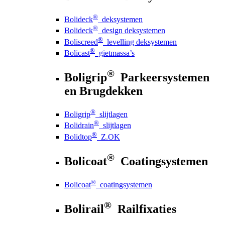
®
Bolideck
deksystemen
®
Bolideck
design deksystemen
®
Boliscreed
levelling deksystemen
®
Bolicast
gietmassa’s
®
Boligrip
Parkeersystemen
en Brugdekken
®
Boligrip
slijtlagen
®
Bolidrain
slijtlagen
®
Bolidtop
Z.OK
®
Bolicoat
Coatingsystemen
®
Bolicoat
coatingsystemen
®
Bolirail
Railfixaties