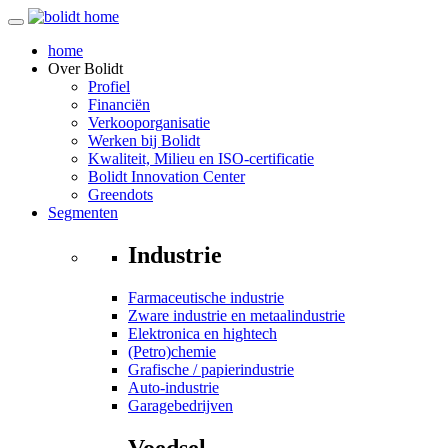
home
Over
Bolidt
Profiel
Financiën
Verkooporganisatie
Werken bij Bolidt
Kwaliteit, Milieu en ISO-certificatie
Bolidt Innovation Center
Greendots
Segmenten
Industrie
Farmaceutische industrie
Zware industrie en metaalindustrie
Elektronica en hightech
(Petro)chemie
Grafische / papierindustrie
Auto-industrie
Garagebedrijven
Voedsel