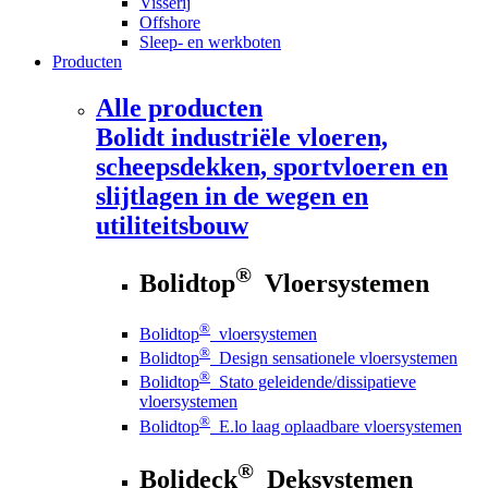
Visserij
Offshore
Sleep- en werkboten
Producten
Alle producten
Bolidt
industriële vloeren,
scheepsdekken, sportvloeren en
slijtlagen in de wegen en
utiliteitsbouw
®
Bolidtop
Vloersystemen
®
Bolidtop
vloersystemen
®
Bolidtop
Design sensationele vloersystemen
®
Bolidtop
Stato geleidende/dissipatieve
vloersystemen
®
Bolidtop
E.lo laag oplaadbare vloersystemen
®
Bolideck
Deksystemen