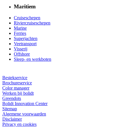
Maritiem
Cruiseschepen
Riviercruiseschepen
Marine
Ferries
Superjachten
Veetransport
Visserij
Offshore
Sleep- en werkboten
Bestekservice
Brochureservice
Color manager
Werken bij bolidt
Greendots
Bolidt Innovation Center
Sitemap
Algemene voorwaarden
Disclaimer
Privacy en cookies