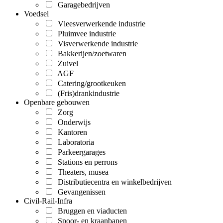
Garagebedrijven
Voedsel
Vleesverwerkende industrie
Pluimvee industrie
Visverwerkende industrie
Bakkerijen/zoetwaren
Zuivel
AGF
Catering/grootkeuken
(Fris)drankindustrie
Openbare gebouwen
Zorg
Onderwijs
Kantoren
Laboratoria
Parkeergarages
Stations en perrons
Theaters, musea
Distributiecentra en winkelbedrijven
Gevangenissen
Civil-Rail-Infra
Bruggen en viaducten
Spoor- en kraanbanen