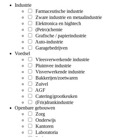
Industrie
Farmaceutische industrie
Zware industrie en metaalindustrie
Elektronica en hightech
(Petro)chemie
Grafische / papierindustrie
Auto-industrie
Garagebedrijven
Voedsel
Vleesverwerkende industrie
Pluimvee industrie
Visverwerkende industrie
Bakkerijen/zoetwaren
Zuivel
AGF
Catering/grootkeuken
(Fris)drankindustrie
Openbare gebouwen
Zorg
Onderwijs
Kantoren
Laboratoria