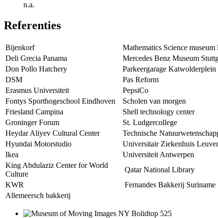
n.a.
Referenties
Bijenkorf
Mathematics Science museum 
Deli Grecia Panama
Mercedes Benz Museum Stuttg
Don Pollo Hatchery
Parkeergarage Katwolderplein
DSM
Pas Reform
Erasmus Universiteit
PepsiCo
Fontys Sporthogeschool Eindhoven
Scholen van morgen
Friesland Campina
Shell technology center
Groninger Forum
St. Ludgercollege
Heydar Aliyev Cultural Center
Technische Natuurwetenschap
Hyundai Motorstudio
Universitair Ziekenhuis Leuve
Ikea
Universiteit Antwerpen
King Abdulaziz Center for World
Qatar National Library
Culture
KWR
Fernandes Bakkerij Suriname
Allemeersch bakkerij