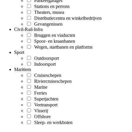
Parkeergarages
Stations en perrons
Theaters, musea
Distributiecentra en winkelbedrijven
Gevangenissen
Civil-Rail-Infra
Bruggen en viaducten
Spoor- en kraanbanen
Wegen, startbanen en platforms
Sport
Outdoorsport
Indoorsport
Maritiem
Cruiseschepen
Riviercruiseschepen
Marine
Ferries
Superjachten
Veetransport
Visserij
Offshore
Sleep- en werkboten