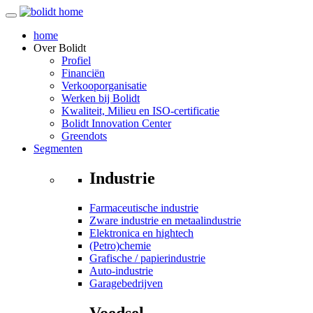
home
Over
Bolidt
Profiel
Financiën
Verkooporganisatie
Werken bij Bolidt
Kwaliteit, Milieu en ISO-certificatie
Bolidt Innovation Center
Greendots
Segmenten
Industrie
Farmaceutische industrie
Zware industrie en metaalindustrie
Elektronica en hightech
(Petro)chemie
Grafische / papierindustrie
Auto-industrie
Garagebedrijven
Voedsel