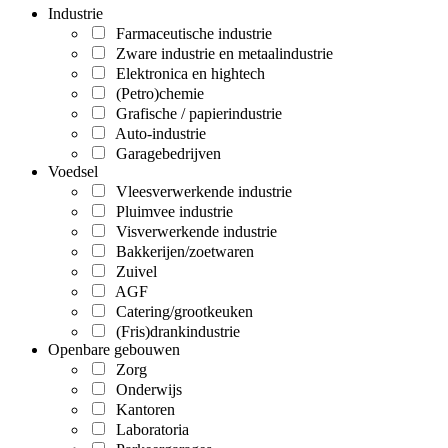
Industrie
Farmaceutische industrie
Zware industrie en metaalindustrie
Elektronica en hightech
(Petro)chemie
Grafische / papierindustrie
Auto-industrie
Garagebedrijven
Voedsel
Vleesverwerkende industrie
Pluimvee industrie
Visverwerkende industrie
Bakkerijen/zoetwaren
Zuivel
AGF
Catering/grootkeuken
(Fris)drankindustrie
Openbare gebouwen
Zorg
Onderwijs
Kantoren
Laboratoria