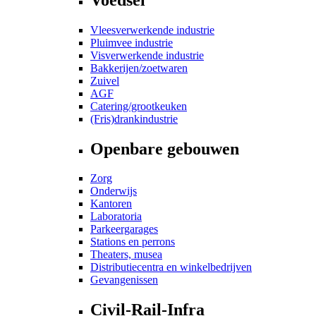
Vleesverwerkende industrie
Pluimvee industrie
Visverwerkende industrie
Bakkerijen/zoetwaren
Zuivel
AGF
Catering/grootkeuken
(Fris)drankindustrie
Openbare gebouwen
Zorg
Onderwijs
Kantoren
Laboratoria
Parkeergarages
Stations en perrons
Theaters, musea
Distributiecentra en winkelbedrijven
Gevangenissen
Civil-Rail-Infra