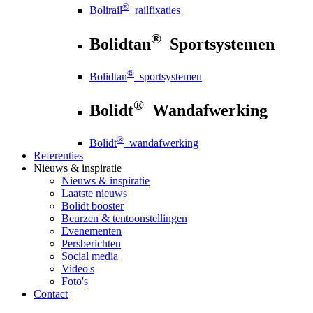
®
Bolirail
railfixaties
®
Bolidtan
Sportsystemen
®
Bolidtan
sportsystemen
®
Bolidt
Wandafwerking
®
Bolidt
wandafwerking
Referenties
Nieuws
& inspiratie
Nieuws
& inspiratie
Laatste nieuws
Bolidt booster
Beurzen & tentoonstellingen
Evenementen
Persberichten
Social media
Video's
Foto's
Contact