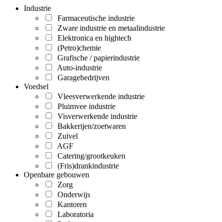
Industrie
Farmaceutische industrie
Zware industrie en metaalindustrie
Elektronica en hightech
(Petro)chemie
Grafische / papierindustrie
Auto-industrie
Garagebedrijven
Voedsel
Vleesverwerkende industrie
Pluimvee industrie
Visverwerkende industrie
Bakkerijen/zoetwaren
Zuivel
AGF
Catering/grootkeuken
(Fris)drankindustrie
Openbare gebouwen
Zorg
Onderwijs
Kantoren
Laboratoria