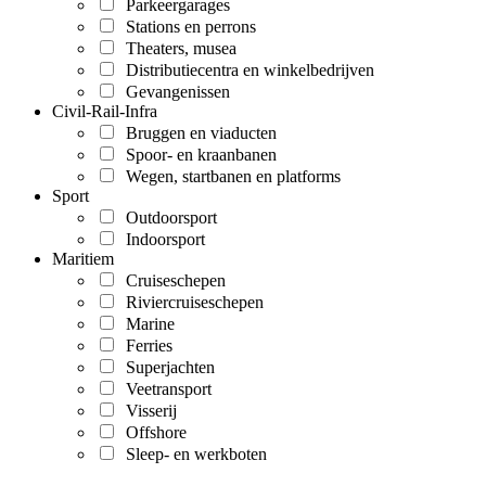
Parkeergarages
Stations en perrons
Theaters, musea
Distributiecentra en winkelbedrijven
Gevangenissen
Civil-Rail-Infra
Bruggen en viaducten
Spoor- en kraanbanen
Wegen, startbanen en platforms
Sport
Outdoorsport
Indoorsport
Maritiem
Cruiseschepen
Riviercruiseschepen
Marine
Ferries
Superjachten
Veetransport
Visserij
Offshore
Sleep- en werkboten