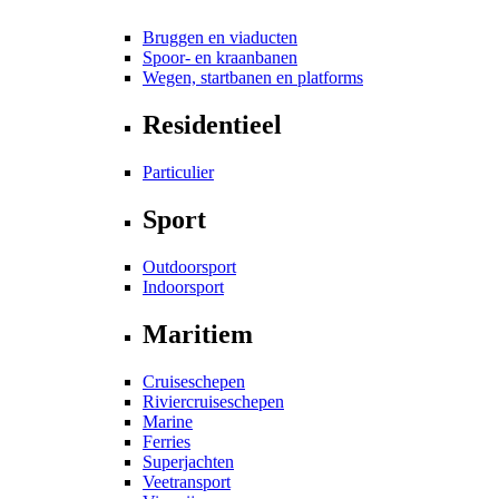
Bruggen en viaducten
Spoor- en kraanbanen
Wegen, startbanen en platforms
Residentieel
Particulier
Sport
Outdoorsport
Indoorsport
Maritiem
Cruiseschepen
Riviercruiseschepen
Marine
Ferries
Superjachten
Veetransport