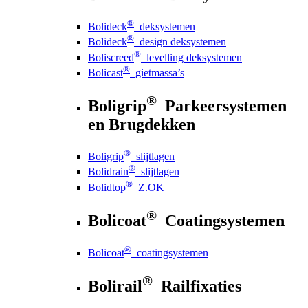
®
Bolideck
deksystemen
®
Bolideck
design deksystemen
®
Boliscreed
levelling deksystemen
®
Bolicast
gietmassa’s
®
Boligrip
Parkeersystemen
en Brugdekken
®
Boligrip
slijtlagen
®
Bolidrain
slijtlagen
®
Bolidtop
Z.OK
®
Bolicoat
Coatingsystemen
®
Bolicoat
coatingsystemen
®
Bolirail
Railfixaties