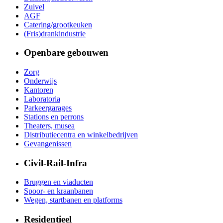
Zuivel
AGF
Catering/grootkeuken
(Fris)drankindustrie
Openbare gebouwen
Zorg
Onderwijs
Kantoren
Laboratoria
Parkeergarages
Stations en perrons
Theaters, musea
Distributiecentra en winkelbedrijven
Gevangenissen
Civil-Rail-Infra
Bruggen en viaducten
Spoor- en kraanbanen
Wegen, startbanen en platforms
Residentieel