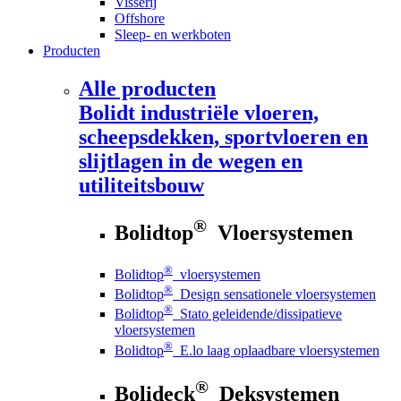
Visserij
Offshore
Sleep- en werkboten
Producten
Alle producten
Bolidt
industriële vloeren,
scheepsdekken, sportvloeren en
slijtlagen in de wegen en
utiliteitsbouw
®
Bolidtop
Vloersystemen
®
Bolidtop
vloersystemen
®
Bolidtop
Design sensationele vloersystemen
®
Bolidtop
Stato geleidende/dissipatieve
vloersystemen
®
Bolidtop
E.lo laag oplaadbare vloersystemen
®
Bolideck
Deksystemen