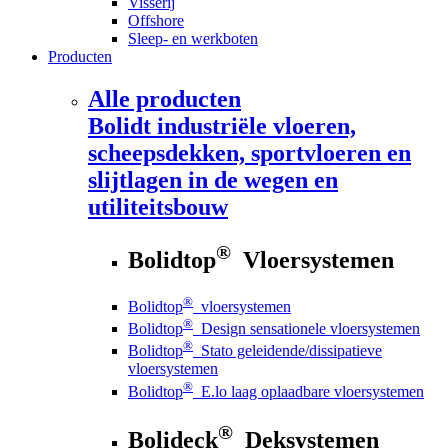
Visserij
Offshore
Sleep- en werkboten
Producten
Alle producten
Bolidt
industriële vloeren,
scheepsdekken, sportvloeren en
slijtlagen in de wegen en
utiliteitsbouw
®
Bolidtop
Vloersystemen
®
Bolidtop
vloersystemen
®
Bolidtop
Design sensationele vloersystemen
®
Bolidtop
Stato geleidende/dissipatieve
vloersystemen
®
Bolidtop
E.lo laag oplaadbare vloersystemen
®
Bolideck
Deksystemen