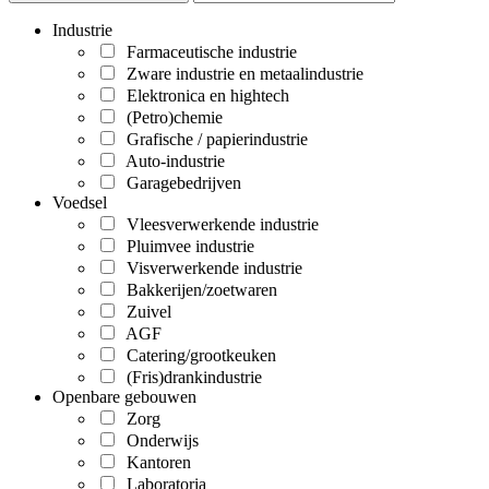
Industrie
Farmaceutische industrie
Zware industrie en metaalindustrie
Elektronica en hightech
(Petro)chemie
Grafische / papierindustrie
Auto-industrie
Garagebedrijven
Voedsel
Vleesverwerkende industrie
Pluimvee industrie
Visverwerkende industrie
Bakkerijen/zoetwaren
Zuivel
AGF
Catering/grootkeuken
(Fris)drankindustrie
Openbare gebouwen
Zorg
Onderwijs
Kantoren
Laboratoria