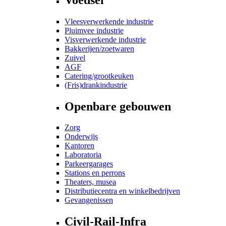
Vleesverwerkende industrie
Pluimvee industrie
Visverwerkende industrie
Bakkerijen/zoetwaren
Zuivel
AGF
Catering/grootkeuken
(Fris)drankindustrie
Openbare gebouwen
Zorg
Onderwijs
Kantoren
Laboratoria
Parkeergarages
Stations en perrons
Theaters, musea
Distributiecentra en winkelbedrijven
Gevangenissen
Civil-Rail-Infra