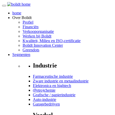
home
Over
Bolidt
Profiel
Financiën
Verkooporganisatie
Werken bij Bolidt
Kwaliteit, Milieu en ISO-certificatie
Bolidt Innovation Center
Greendots
Segmenten
Industrie
Farmaceutische industrie
Zware industrie en metaalindustrie
Elektronica en hightech
(Petro)chemie
Grafische / papierindustrie
Auto-industrie
Garagebedrijven
Voedsel