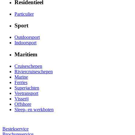
Residentieel
Particulier
Sport
Outdoorsport
Indoorsport
Maritiem
Cruiseschepen
Riviercruiseschepen
Marine
Ferries
Superjachten
Veetransport
Visserij
Offshore
Sleep- en werkboten
Bestekservice
Brochureservice