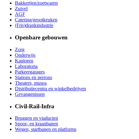
Bakkerijen/zoetwaren
Zuivel
AGF
Catering/grootkeuken
(Fris)drankindustrie
Openbare gebouwen
Zorg
Onderwijs
Kantoren
Laboratoria
Parkeergarages
Stations en perrons
Theaters, musea
Distributiecentra en winkelbedrijven
Gevangenissen
Civil-Rail-Infra
Bruggen en viaducten
Spoor- en kraanbanen
Wegen, startbanen en platforms