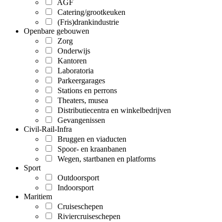
AGF
Catering/grootkeuken
(Fris)drankindustrie
Openbare gebouwen
Zorg
Onderwijs
Kantoren
Laboratoria
Parkeergarages
Stations en perrons
Theaters, musea
Distributiecentra en winkelbedrijven
Gevangenissen
Civil-Rail-Infra
Bruggen en viaducten
Spoor- en kraanbanen
Wegen, startbanen en platforms
Sport
Outdoorsport
Indoorsport
Maritiem
Cruiseschepen
Riviercruiseschepen