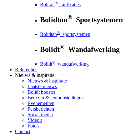
®
Bolirail
railfixaties
®
Bolidtan
Sportsystemen
®
Bolidtan
sportsystemen
®
Bolidt
Wandafwerking
®
Bolidt
wandafwerking
Referenties
Nieuws
& inspiratie
Nieuws
& inspiratie
Laatste nieuws
Bolidt booster
Beurzen & tentoonstellingen
Evenementen
Persberichten
Social media
Video's
Foto's
Contact