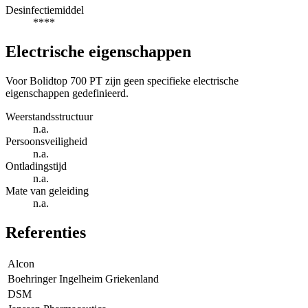
Desinfectiemiddel
****
Electrische eigenschappen
Voor Bolidtop 700 PT zijn geen specifieke electrische
eigenschappen gedefinieerd.
Weerstandsstructuur
n.a.
Persoonsveiligheid
n.a.
Ontladingstijd
n.a.
Mate van geleiding
n.a.
Referenties
Alcon
Boehringer Ingelheim Griekenland
DSM