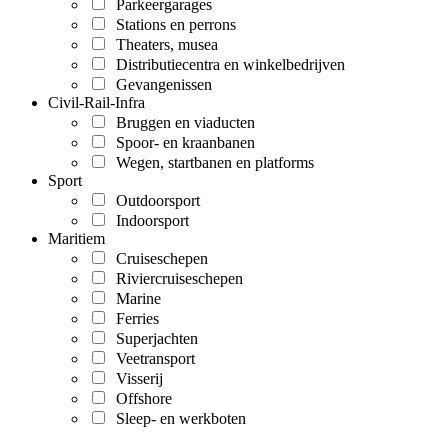
Parkeergarages
Stations en perrons
Theaters, musea
Distributiecentra en winkelbedrijven
Gevangenissen
Civil-Rail-Infra
Bruggen en viaducten
Spoor- en kraanbanen
Wegen, startbanen en platforms
Sport
Outdoorsport
Indoorsport
Maritiem
Cruiseschepen
Riviercruiseschepen
Marine
Ferries
Superjachten
Veetransport
Visserij
Offshore
Sleep- en werkboten