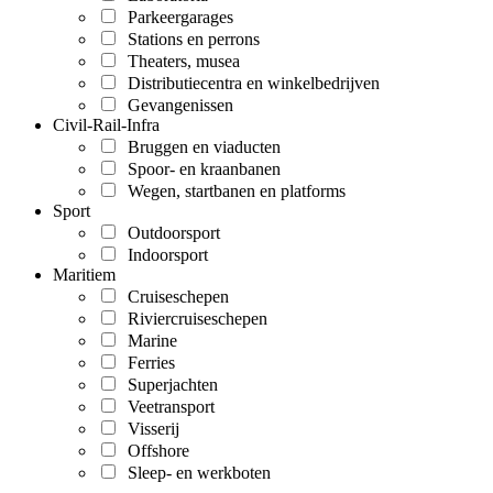
Parkeergarages
Stations en perrons
Theaters, musea
Distributiecentra en winkelbedrijven
Gevangenissen
Civil-Rail-Infra
Bruggen en viaducten
Spoor- en kraanbanen
Wegen, startbanen en platforms
Sport
Outdoorsport
Indoorsport
Maritiem
Cruiseschepen
Riviercruiseschepen
Marine
Ferries
Superjachten
Veetransport
Visserij
Offshore
Sleep- en werkboten