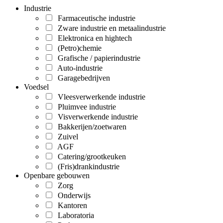
Industrie
Farmaceutische industrie
Zware industrie en metaalindustrie
Elektronica en hightech
(Petro)chemie
Grafische / papierindustrie
Auto-industrie
Garagebedrijven
Voedsel
Vleesverwerkende industrie
Pluimvee industrie
Visverwerkende industrie
Bakkerijen/zoetwaren
Zuivel
AGF
Catering/grootkeuken
(Fris)drankindustrie
Openbare gebouwen
Zorg
Onderwijs
Kantoren
Laboratoria