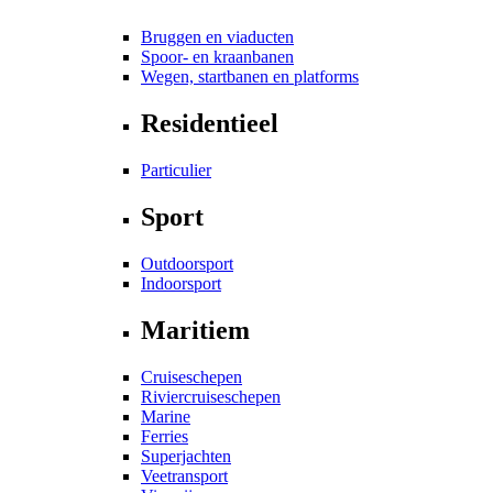
Bruggen en viaducten
Spoor- en kraanbanen
Wegen, startbanen en platforms
Residentieel
Particulier
Sport
Outdoorsport
Indoorsport
Maritiem
Cruiseschepen
Riviercruiseschepen
Marine
Ferries
Superjachten
Veetransport