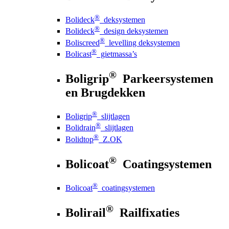
®
Bolideck
deksystemen
®
Bolideck
design deksystemen
®
Boliscreed
levelling deksystemen
®
Bolicast
gietmassa’s
®
Boligrip
Parkeersystemen
en Brugdekken
®
Boligrip
slijtlagen
®
Bolidrain
slijtlagen
®
Bolidtop
Z.OK
®
Bolicoat
Coatingsystemen
®
Bolicoat
coatingsystemen
®
Bolirail
Railfixaties