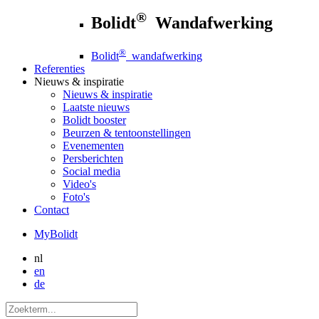
®
Bolidt
Wandafwerking
®
Bolidt
wandafwerking
Referenties
Nieuws
& inspiratie
Nieuws
& inspiratie
Laatste nieuws
Bolidt booster
Beurzen & tentoonstellingen
Evenementen
Persberichten
Social media
Video's
Foto's
Contact
MyBolidt
nl
en
de