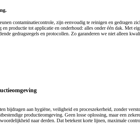
ing.
unen contaminatiecontrole, zijn eenvoudig te reinigen en gedragen zich
en productie tot applicatie en onderhoud: alles onder één dak. Met eig
de gedragsregels en protocollen. Zo garanderen we niet alleen kwalitei
ductieomgeving
 bijdragen aan hygiëne, veiligheid en proceszekerheid, zonder verstor
stbestendige productieomgeving. Geen losse oplossing, maar een zekere f
twoordelijkheid naar derden. Dat betekent korte lijnen, maximale cont