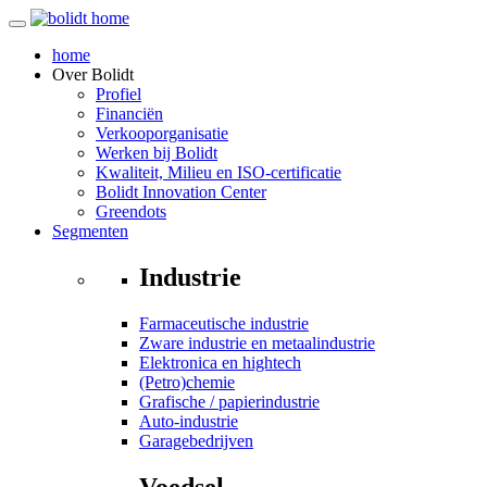
home
Over
Bolidt
Profiel
Financiën
Verkooporganisatie
Werken bij Bolidt
Kwaliteit, Milieu en ISO-certificatie
Bolidt Innovation Center
Greendots
Segmenten
Industrie
Farmaceutische industrie
Zware industrie en metaalindustrie
Elektronica en hightech
(Petro)chemie
Grafische / papierindustrie
Auto-industrie
Garagebedrijven
Voedsel