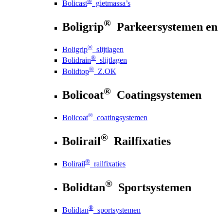
®
Bolicast
gietmassa’s
®
Boligrip
Parkeersystemen en
®
Boligrip
slijtlagen
®
Bolidrain
slijtlagen
®
Bolidtop
Z.OK
®
Bolicoat
Coatingsystemen
®
Bolicoat
coatingsystemen
®
Bolirail
Railfixaties
®
Bolirail
railfixaties
®
Bolidtan
Sportsystemen
®
Bolidtan
sportsystemen