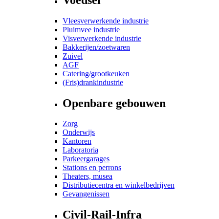
Vleesverwerkende industrie
Pluimvee industrie
Visverwerkende industrie
Bakkerijen/zoetwaren
Zuivel
AGF
Catering/grootkeuken
(Fris)drankindustrie
Openbare gebouwen
Zorg
Onderwijs
Kantoren
Laboratoria
Parkeergarages
Stations en perrons
Theaters, musea
Distributiecentra en winkelbedrijven
Gevangenissen
Civil-Rail-Infra