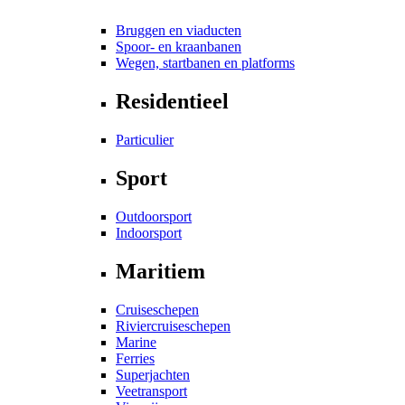
Bruggen en viaducten
Spoor- en kraanbanen
Wegen, startbanen en platforms
Residentieel
Particulier
Sport
Outdoorsport
Indoorsport
Maritiem
Cruiseschepen
Riviercruiseschepen
Marine
Ferries
Superjachten
Veetransport