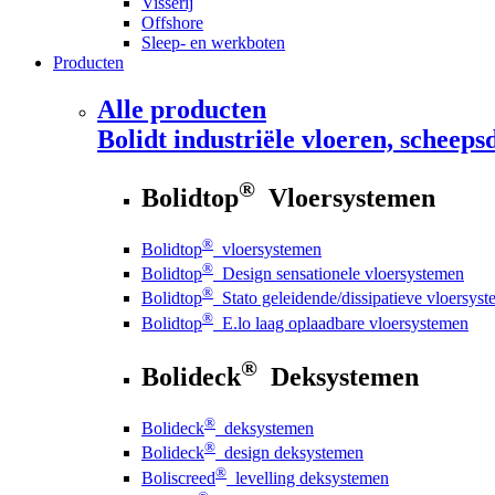
Visserij
Offshore
Sleep- en werkboten
Producten
Alle producten
Bolidt
industriële vloeren, scheepsd
®
Bolidtop
Vloersystemen
®
Bolidtop
vloersystemen
®
Bolidtop
Design sensationele vloersystemen
®
Bolidtop
Stato geleidende/dissipatieve vloersys
®
Bolidtop
E.lo laag oplaadbare vloersystemen
®
Bolideck
Deksystemen
®
Bolideck
deksystemen
®
Bolideck
design deksystemen
®
Boliscreed
levelling deksystemen