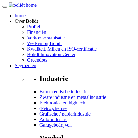
home
Over
Bolidt
Profiel
Financiën
Verkooporganisatie
Werken bij Bolidt
Kwaliteit, Milieu en ISO-certificatie
Bolidt Innovation Center
Greendots
Segmenten
Industrie
Farmaceutische industrie
Zware industrie en metaalindustrie
Elektronica en hightech
(Petro)chemie
Grafische / papierindustrie
Auto-industrie
Garagebedrijven
Voedsel