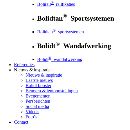
®
Bolirail
railfixaties
®
Bolidtan
Sportsystemen
®
Bolidtan
sportsystemen
®
Bolidt
Wandafwerking
®
Bolidt
wandafwerking
Referenties
Nieuws
& inspiratie
Nieuws
& inspiratie
Laatste nieuws
Bolidt booster
Beurzen & tentoonstellingen
Evenementen
Persberichten
Social media
Video's
Foto's
Contact