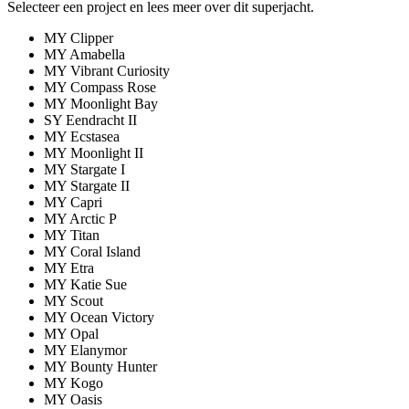
Selecteer een project en lees meer over dit superjacht.
MY Clipper
MY Amabella
MY Vibrant Curiosity
MY Compass Rose
MY Moonlight Bay
SY Eendracht II
MY Ecstasea
MY Moonlight II
MY Stargate I
MY Stargate II
MY Capri
MY Arctic P
MY Titan
MY Coral Island
MY Etra
MY Katie Sue
MY Scout
MY Ocean Victory
MY Opal
MY Elanymor
MY Bounty Hunter
MY Kogo
MY Oasis