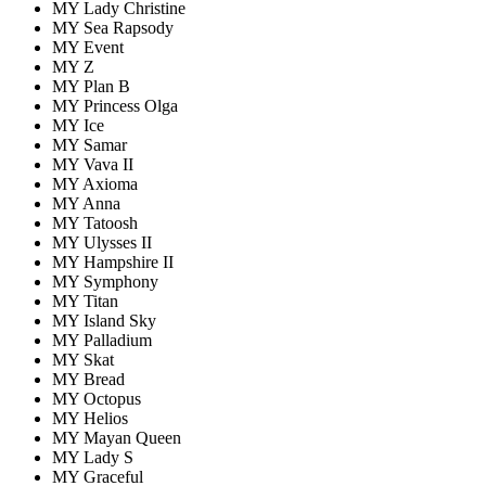
MY Lady Christine
MY Sea Rapsody
MY Event
MY Z
MY Plan B
MY Princess Olga
MY Ice
MY Samar
MY Vava II
MY Axioma
MY Anna
MY Tatoosh
MY Ulysses II
MY Hampshire II
MY Symphony
MY Titan
MY Island Sky
MY Palladium
MY Skat
MY Bread
MY Octopus
MY Helios
MY Mayan Queen
MY Lady S
MY Graceful