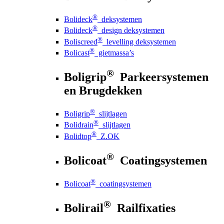
®
Bolideck
deksystemen
®
Bolideck
design deksystemen
®
Boliscreed
levelling deksystemen
®
Bolicast
gietmassa’s
®
Boligrip
Parkeersystemen
en Brugdekken
®
Boligrip
slijtlagen
®
Bolidrain
slijtlagen
®
Bolidtop
Z.OK
®
Bolicoat
Coatingsystemen
®
Bolicoat
coatingsystemen
®
Bolirail
Railfixaties