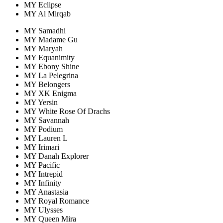
MY Eclipse
MY Al Mirqab
MY Samadhi
MY Madame Gu
MY Maryah
MY Equanimity
MY Ebony Shine
MY La Pelegrina
MY Belongers
MY XK Enigma
MY Yersin
MY White Rose Of Drachs
MY Savannah
MY Podium
MY Lauren L
MY Irimari
MY Danah Explorer
MY Pacific
MY Intrepid
MY Infinity
MY Anastasia
MY Royal Romance
MY Ulysses
MY Queen Mira