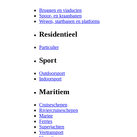
Bruggen en viaducten
Spoor- en kraanbanen
Wegen, startbanen en platforms
Residentieel
Particulier
Sport
Outdoorsport
Indoorsport
Maritiem
Cruiseschepen
Riviercruiseschepen
Marine
Ferries
Superjachten
Veetransport