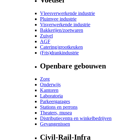
Vleesverwerkende industrie
Pluimvee industrie
Visverwerkende industrie
Bakkerijen/zoetwaren
Zuivel
AGF
Catering/grootkeuken
(Fris)drankindustrie
Openbare gebouwen
Zorg
Onderwijs
Kantoren
Laboratoria
Parkeergarages
Stations en perrons
Theaters, musea
Distributiecentra en winkelbedrijven
Gevangenissen
Civil-Rail-Infra