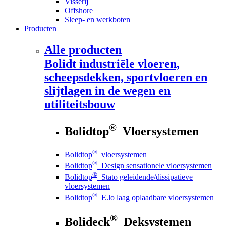
Visserij
Offshore
Sleep- en werkboten
Producten
Alle producten
Bolidt
industriële vloeren,
scheepsdekken, sportvloeren en
slijtlagen in de wegen en
utiliteitsbouw
®
Bolidtop
Vloersystemen
®
Bolidtop
vloersystemen
®
Bolidtop
Design sensationele vloersystemen
®
Bolidtop
Stato geleidende/dissipatieve
vloersystemen
®
Bolidtop
E.lo laag oplaadbare vloersystemen
®
Bolideck
Deksystemen