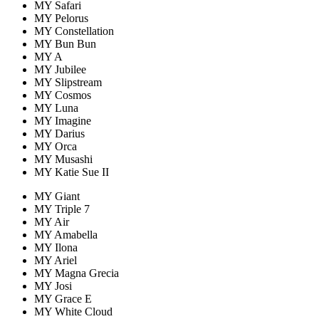
MY Safari
MY Pelorus
MY Constellation
MY Bun Bun
MY A
MY Jubilee
MY Slipstream
MY Cosmos
MY Luna
MY Imagine
MY Darius
MY Orca
MY Musashi
MY Katie Sue II
MY Giant
MY Triple 7
MY Air
MY Amabella
MY Ilona
MY Ariel
MY Magna Grecia
MY Josi
MY Grace E
MY White Cloud