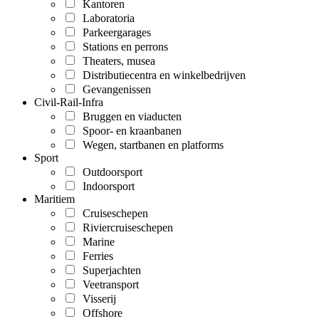
Kantoren
Laboratoria
Parkeergarages
Stations en perrons
Theaters, musea
Distributiecentra en winkelbedrijven
Gevangenissen
Civil-Rail-Infra
Bruggen en viaducten
Spoor- en kraanbanen
Wegen, startbanen en platforms
Sport
Outdoorsport
Indoorsport
Maritiem
Cruiseschepen
Riviercruiseschepen
Marine
Ferries
Superjachten
Veetransport
Visserij
Offshore