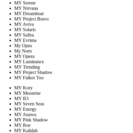
MY Serene
MY Nirvana
MY Dreamboat
MY Project Bravo
MY Aviva
MY Solaris
MY Safira
MY Evrima
My Opus
My Norn
MY Opera
MY Luminance
MY Trending
MY Project Shadow
MY Falkor Too
MY Kory
MY Moonrise
MY B3
MY Seven Seas
MY Energy
MY Anawa
MY Pink Shadow
MY Roe
MY Kalidah