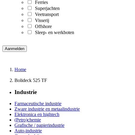
Ferries
Superjachten
Veetransport
Visserij
Offshore
Sleep- en werkboten
Home
Bolideck 525 TF
Industrie
Farmaceutische industrie
Zware industrie en metaalindustrie
Elektronica en hightech
(Petro)chemie
Grafische / papierindustrie
Auto-industrie