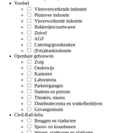
Voedsel
Vleesverwerkende industrie
Pluimvee industrie
Visverwerkende industrie
Bakkerijen/zoetwaren
Zuivel
AGF
Catering/grootkeuken
(Fris)drankindustrie
Openbare gebouwen
Zorg
Onderwijs
Kantoren
Laboratoria
Parkeergarages
Stations en perrons
Theaters, musea
Distributiecentra en winkelbedrijven
Gevangenissen
Civil-Rail-Infra
Bruggen en viaducten
Spoor- en kraanbanen
Wegen, startbanen en platforms