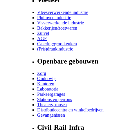
Vleesverwerkende industrie
Pluimvee industrie
Visverwerkende industrie
Bakkerijen/zoetwaren
Zuivel
AGF
Catering/grootkeuken
(Fris)drankindustrie
Openbare gebouwen
Zorg
Onderwijs
Kantoren
Laboratoria
Parkeergarages
Stations en perrons
Theaters, musea
Distributiecentra en winkelbedrijven
Gevangenissen
Civil-Rail-Infra