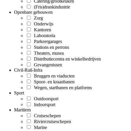
Catering/grootkeuken
(Fris)drankindustrie
Openbare gebouwen
Zorg
Onderwijs
Kantoren
Laboratoria
Parkeergarages
Stations en perrons
Theaters, musea
Distributiecentra en winkelbedrijven
Gevangenissen
Civil-Rail-Infra
Bruggen en viaducten
Spoor- en kraanbanen
Wegen, startbanen en platforms
Sport
Outdoorsport
Indoorsport
Maritiem
Cruiseschepen
Riviercruiseschepen
Marine