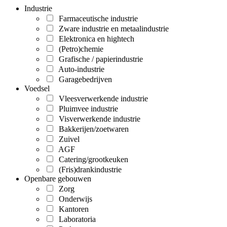
Industrie
Farmaceutische industrie
Zware industrie en metaalindustrie
Elektronica en hightech
(Petro)chemie
Grafische / papierindustrie
Auto-industrie
Garagebedrijven
Voedsel
Vleesverwerkende industrie
Pluimvee industrie
Visverwerkende industrie
Bakkerijen/zoetwaren
Zuivel
AGF
Catering/grootkeuken
(Fris)drankindustrie
Openbare gebouwen
Zorg
Onderwijs
Kantoren
Laboratoria