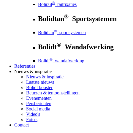
®
Bolirail
railfixaties
®
Bolidtan
Sportsystemen
®
Bolidtan
sportsystemen
®
Bolidt
Wandafwerking
®
Bolidt
wandafwerking
Referenties
Nieuws
& inspiratie
Nieuws
& inspiratie
Laatste nieuws
Bolidt booster
Beurzen & tentoonstellingen
Evenementen
Persberichten
Social media
Video's
Foto's
Contact