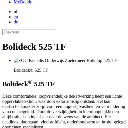
MyBolidt
nl
en
de
Bolideck 525 TF
Bolideck® 525 TF
®
Bolideck
525 TF
Deze comfortabele, loopvriendelijke dekafwerking heeft een lichte
oppervlaktetextuur, waardoor extra antislip ontstaat. Het taai-
elastische karakter zorgt voor een hoge slijtvastheid en vermindering
van contactgeluid. Door de veelzijdigheid in kleurmogelijkheden
altijd esthetisch inpasbaar naar de wens van de architect. En:
naadloos, duurzaam, vloeistofdicht, onderhoudsarm en in situ gelegd
door eigen specialisten.