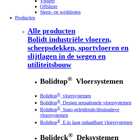
Visserij
Offshore
Sleep- en werkboten
Producten
Alle producten
Bolidt
industriële vloeren,
scheepsdekken, sportvloeren en
slijtlagen in de wegen en
utiliteitsbouw
®
Bolidtop
Vloersystemen
®
Bolidtop
vloersystemen
®
Bolidtop
Design sensationele vloersystemen
®
Bolidtop
Stato geleidende/dissipatieve
vloersystemen
®
Bolidtop
E.lo laag oplaadbare vloersystemen
®
Bolideck
Deksystemen