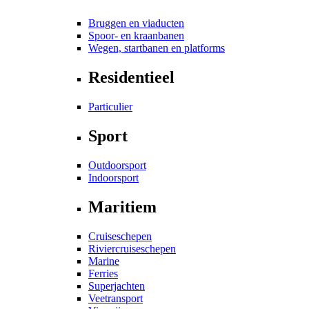
Bruggen en viaducten
Spoor- en kraanbanen
Wegen, startbanen en platforms
Residentieel
Particulier
Sport
Outdoorsport
Indoorsport
Maritiem
Cruiseschepen
Riviercruiseschepen
Marine
Ferries
Superjachten
Veetransport