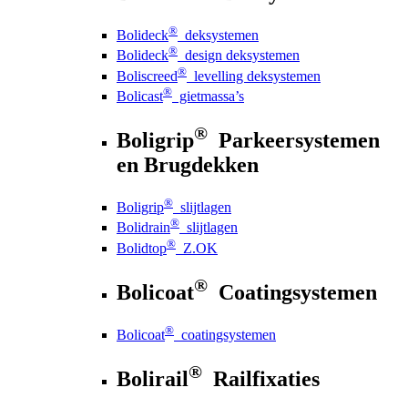
®
Bolideck
deksystemen
®
Bolideck
design deksystemen
®
Boliscreed
levelling deksystemen
®
Bolicast
gietmassa’s
®
Boligrip
Parkeersystemen
en Brugdekken
®
Boligrip
slijtlagen
®
Bolidrain
slijtlagen
®
Bolidtop
Z.OK
®
Bolicoat
Coatingsystemen
®
Bolicoat
coatingsystemen
®
Bolirail
Railfixaties