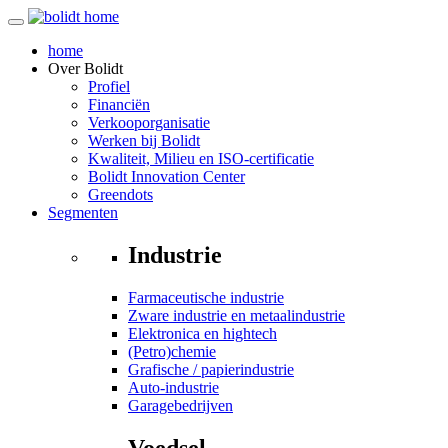
home
Over
Bolidt
Profiel
Financiën
Verkooporganisatie
Werken bij Bolidt
Kwaliteit, Milieu en ISO-certificatie
Bolidt Innovation Center
Greendots
Segmenten
Industrie
Farmaceutische industrie
Zware industrie en metaalindustrie
Elektronica en hightech
(Petro)chemie
Grafische / papierindustrie
Auto-industrie
Garagebedrijven
Voedsel