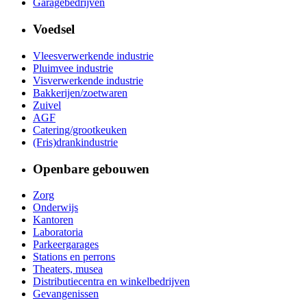
Garagebedrijven
Voedsel
Vleesverwerkende industrie
Pluimvee industrie
Visverwerkende industrie
Bakkerijen/zoetwaren
Zuivel
AGF
Catering/grootkeuken
(Fris)drankindustrie
Openbare gebouwen
Zorg
Onderwijs
Kantoren
Laboratoria
Parkeergarages
Stations en perrons
Theaters, musea
Distributiecentra en winkelbedrijven
Gevangenissen