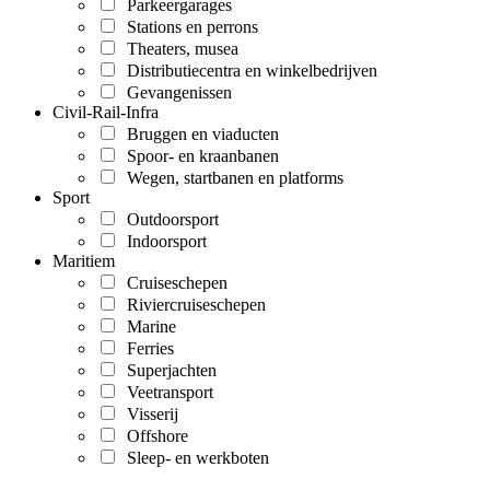
Parkeergarages
Stations en perrons
Theaters, musea
Distributiecentra en winkelbedrijven
Gevangenissen
Civil-Rail-Infra
Bruggen en viaducten
Spoor- en kraanbanen
Wegen, startbanen en platforms
Sport
Outdoorsport
Indoorsport
Maritiem
Cruiseschepen
Riviercruiseschepen
Marine
Ferries
Superjachten
Veetransport
Visserij
Offshore
Sleep- en werkboten