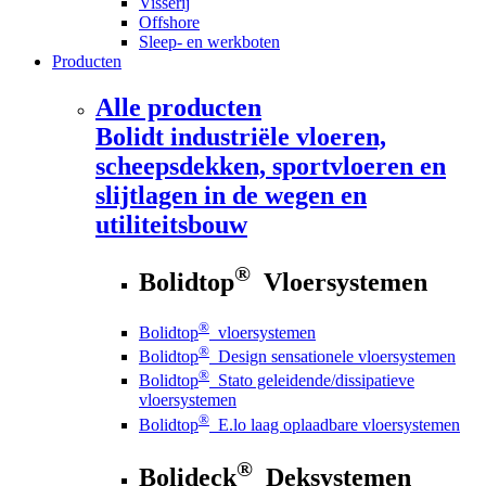
Visserij
Offshore
Sleep- en werkboten
Producten
Alle producten
Bolidt
industriële vloeren,
scheepsdekken, sportvloeren en
slijtlagen in de wegen en
utiliteitsbouw
®
Bolidtop
Vloersystemen
®
Bolidtop
vloersystemen
®
Bolidtop
Design sensationele vloersystemen
®
Bolidtop
Stato geleidende/dissipatieve
vloersystemen
®
Bolidtop
E.lo laag oplaadbare vloersystemen
®
Bolideck
Deksystemen