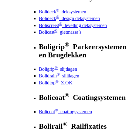
®
Bolideck
deksystemen
®
Bolideck
design deksystemen
®
Boliscreed
levelling deksystemen
®
Bolicast
gietmassa’s
®
Boligrip
Parkeersystemen
en Brugdekken
®
Boligrip
slijtlagen
®
Bolidrain
slijtlagen
®
Bolidtop
Z.OK
®
Bolicoat
Coatingsystemen
®
Bolicoat
coatingsystemen
®
Bolirail
Railfixaties