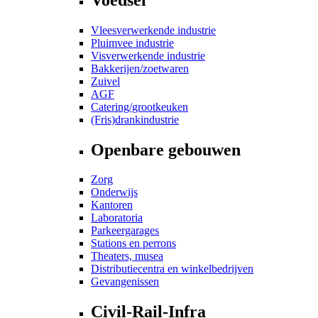
Vleesverwerkende industrie
Pluimvee industrie
Visverwerkende industrie
Bakkerijen/zoetwaren
Zuivel
AGF
Catering/grootkeuken
(Fris)drankindustrie
Openbare gebouwen
Zorg
Onderwijs
Kantoren
Laboratoria
Parkeergarages
Stations en perrons
Theaters, musea
Distributiecentra en winkelbedrijven
Gevangenissen
Civil-Rail-Infra