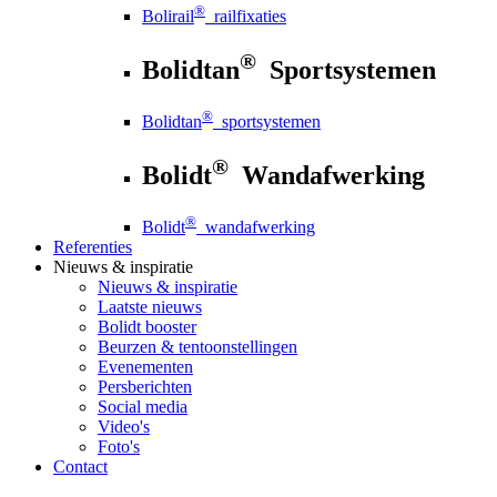
®
Bolirail
railfixaties
®
Bolidtan
Sportsystemen
®
Bolidtan
sportsystemen
®
Bolidt
Wandafwerking
®
Bolidt
wandafwerking
Referenties
Nieuws
& inspiratie
Nieuws
& inspiratie
Laatste nieuws
Bolidt booster
Beurzen & tentoonstellingen
Evenementen
Persberichten
Social media
Video's
Foto's
Contact