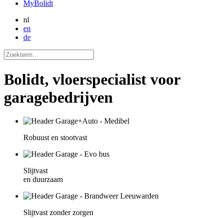
MyBolidt
nl
en
de
Bolidt, vloerspecialist voor
garagebedrijven
Robuust en stootvast
Slijtvast
en duurzaam
Slijtvast zonder zorgen