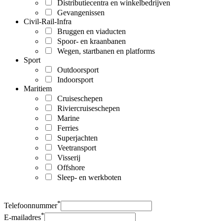
Distributiecentra en winkelbedrijven
Gevangenissen
Civil-Rail-Infra
Bruggen en viaducten
Spoor- en kraanbanen
Wegen, startbanen en platforms
Sport
Outdoorsport
Indoorsport
Maritiem
Cruiseschepen
Riviercruiseschepen
Marine
Ferries
Superjachten
Veetransport
Visserij
Offshore
Sleep- en werkboten
*
Telefoonnummer
*
E-mailadres