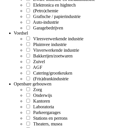
Elektronica en hightech
(Petro)chemie
Grafische / papierindustrie
Auto-industrie
Garagebedrijven
Voedsel
Vleesverwerkende industrie
Pluimvee industrie
Visverwerkende industrie
Bakkerijen/zoetwaren
Zuivel
AGF
Catering/grootkeuken
(Fris)drankindustrie
Openbare gebouwen
Zorg
Onderwijs
Kantoren
Laboratoria
Parkeergarages
Stations en perrons
Theaters, musea