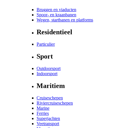
Bruggen en viaducten
Spoor- en kraanbanen
Wegen, startbanen en platforms
Residentieel
Particulier
Sport
Outdoorsport
Indoorsport
Maritiem
Cruiseschepen
Riviercruiseschepen
Marine
Ferries
Superjachten
Veetransport