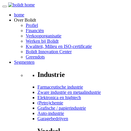
home
Over
Bolidt
Profiel
Financiën
Verkooporganisatie
Werken bij Bolidt
Kwaliteit, Milieu en ISO-certificatie
Bolidt Innovation Center
Greendots
Segmenten
Industrie
Farmaceutische industrie
Zware industrie en metaalindustrie
Elektronica en hightech
(Petro)chemie
Grafische / papierindustrie
Auto-industrie
Garagebedrijven
Voedsel