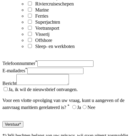
Riviercruiseschepen
Marine
Ferries
Superjachten
Veetransport
Visserij
Offshore
Sleep- en werkboten
*
Telefoonnummer
*
E-mailadres
Bericht
Ja, ik wil de nieuwsbrief ontvangen.
Voor een vlotte opvolging van uw vraag, kunt u aangeven of de
*
aanvraag maritiem gerelateerd is?
Ja
Nee
*) Wij hechten belang aan uw privacy, wij gaan uiterst zorgvuldig