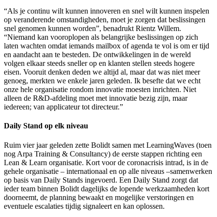
“Als je continu wilt kunnen innoveren en snel wilt kunnen inspelen
op veranderende omstandigheden, moet je zorgen dat beslissingen
snel genomen kunnen worden”, benadrukt Rientz Willem.
“Niemand kan vooroplopen als belangrijke beslissingen op zich
laten wachten omdat iemands mailbox of agenda te vol is om er tijd
en aandacht aan te besteden. De ontwikkelingen in de wereld
volgen elkaar steeds sneller op en klanten stellen steeds hogere
eisen. Vooruit denken deden we altijd al, maar dat was niet meer
genoeg, merkten we enkele jaren geleden. Ik besefte dat we echt
onze hele organisatie rondom innovatie moesten inrichten. Niet
alleen de R&D-afdeling moet met innovatie bezig zijn, maar
iedereen; van applicateur tot directeur.”
Daily Stand op elk niveau
Ruim vier jaar geleden zette Bolidt samen met LearningWaves (toen
nog Arpa Training & Consultancy) de eerste stappen richting een
Lean & Learn organisatie. Kort voor de coronacrisis intrad, is in de
gehele organisatie – internationaal en op alle niveaus –samenwerken
op basis van Daily Stands ingevoerd. Een Daily Stand zorgt dat
ieder team binnen Bolidt dagelijks de lopende werkzaamheden kort
doorneemt, de planning bewaakt en mogelijke verstoringen en
eventuele escalaties tijdig signaleert en kan oplossen.