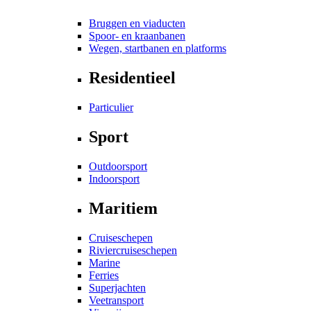
Bruggen en viaducten
Spoor- en kraanbanen
Wegen, startbanen en platforms
Residentieel
Particulier
Sport
Outdoorsport
Indoorsport
Maritiem
Cruiseschepen
Riviercruiseschepen
Marine
Ferries
Superjachten
Veetransport