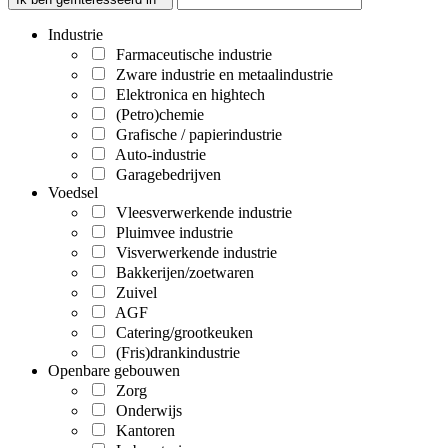
Industrie
Farmaceutische industrie
Zware industrie en metaalindustrie
Elektronica en hightech
(Petro)chemie
Grafische / papierindustrie
Auto-industrie
Garagebedrijven
Voedsel
Vleesverwerkende industrie
Pluimvee industrie
Visverwerkende industrie
Bakkerijen/zoetwaren
Zuivel
AGF
Catering/grootkeuken
(Fris)drankindustrie
Openbare gebouwen
Zorg
Onderwijs
Kantoren