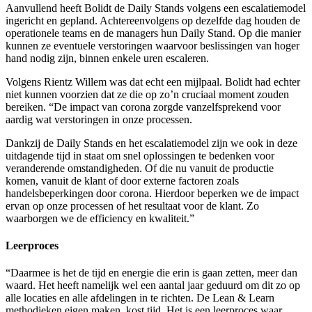
Aanvullend heeft Bolidt de Daily Stands volgens een escalatiemodel
ingericht en gepland. Achtereenvolgens op dezelfde dag houden de
operationele teams en de managers hun Daily Stand. Op die manier
kunnen ze eventuele verstoringen waarvoor beslissingen van hoger
hand nodig zijn, binnen enkele uren escaleren.
Volgens Rientz Willem was dat echt een mijlpaal. Bolidt had echter
niet kunnen voorzien dat ze die op zo’n cruciaal moment zouden
bereiken. “De impact van corona zorgde vanzelfsprekend voor
aardig wat verstoringen in onze processen.
Dankzij de Daily Stands en het escalatiemodel zijn we ook in deze
uitdagende tijd in staat om snel oplossingen te bedenken voor
veranderende omstandigheden. Of die nu vanuit de productie
komen, vanuit de klant of door externe factoren zoals
handelsbeperkingen door corona. Hierdoor beperken we de impact
ervan op onze processen of het resultaat voor de klant. Zo
waarborgen we de efficiency en kwaliteit.”
Leerproces
“Daarmee is het de tijd en energie die erin is gaan zetten, meer dan
waard. Het heeft namelijk wel een aantal jaar geduurd om dit zo op
alle locaties en alle afdelingen in te richten. De Lean & Learn
methodieken eigen maken, kost tijd. Het is een leerproces waar