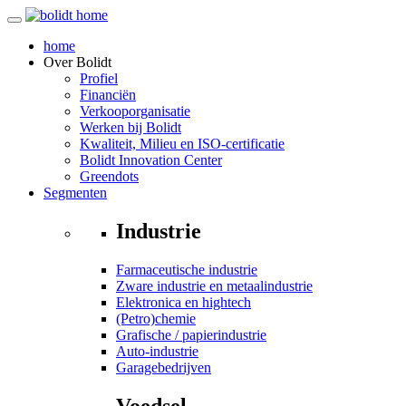
home
Over
Bolidt
Profiel
Financiën
Verkooporganisatie
Werken bij Bolidt
Kwaliteit, Milieu en ISO-certificatie
Bolidt Innovation Center
Greendots
Segmenten
Industrie
Farmaceutische industrie
Zware industrie en metaalindustrie
Elektronica en hightech
(Petro)chemie
Grafische / papierindustrie
Auto-industrie
Garagebedrijven
Voedsel