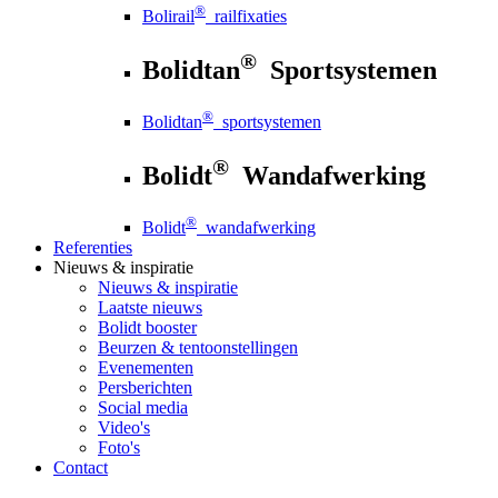
®
Bolirail
railfixaties
®
Bolidtan
Sportsystemen
®
Bolidtan
sportsystemen
®
Bolidt
Wandafwerking
®
Bolidt
wandafwerking
Referenties
Nieuws
& inspiratie
Nieuws
& inspiratie
Laatste nieuws
Bolidt booster
Beurzen & tentoonstellingen
Evenementen
Persberichten
Social media
Video's
Foto's
Contact