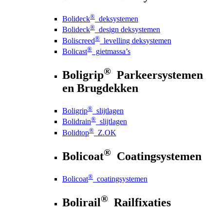
®
Bolideck
deksystemen
®
Bolideck
design deksystemen
®
Boliscreed
levelling deksystemen
®
Bolicast
gietmassa’s
®
Boligrip
Parkeersystemen
en Brugdekken
®
Boligrip
slijtlagen
®
Bolidrain
slijtlagen
®
Bolidtop
Z.OK
®
Bolicoat
Coatingsystemen
®
Bolicoat
coatingsystemen
®
Bolirail
Railfixaties