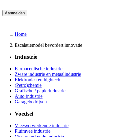
Home
Escalatiemodel bevordert innovatie
Industrie
Farmaceutische industrie
Zware industrie en metaalindustrie
Elektronica en hightech
(Petro)chemie
Grafische / papierindustrie
Auto-industrie
Garagebedrijven
Voedsel
Vleesverwerkende industrie
Pluimvee industrie
Visverwerkende industrie