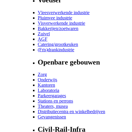
Vleesverwerkende industrie
Pluimvee industrie
Visverwerkende industrie
Bakkerijen/zoetwaren
Zuivel
AGF
Catering/grootkeuken
(Fris)drankindustrie
Openbare gebouwen
Zorg
Onderwijs
Kantoren
Laboratoria
Parkeergarages
Stations en perrons
Theaters, musea
Distributiecentra en winkelbedrijven
Gevangenissen
Civil-Rail-Infra