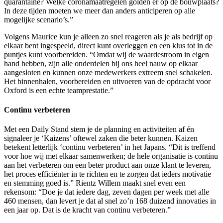
quarantaine? Welke coronamaatregelen golden er op de bouwplaats?
In deze tijden moeten we meer dan anders anticiperen op alle
mogelijke scenario’s.”
Volgens Maurice kun je alleen zo snel reageren als je als bedrijf op
elkaar bent ingespeeld, direct kunt overleggen en een klus tot in de
puntjes kunt voorbereiden. “Omdat wij de waardestroom in eigen
hand hebben, zijn alle onderdelen bij ons heel nauw op elkaar
aangesloten en kunnen onze medewerkers extreem snel schakelen.
Het binnenhalen, voorbereiden en uitvoeren van de opdracht voor
Oxford is een echte teamprestatie.”
Continu verbeteren
Met een Daily Stand stem je de planning en activiteiten af én
signaleer je ‘Kaizens’ oftewel zaken die beter kunnen. Kaizen
betekent letterlijk ‘continu verbeteren’ in het Japans. “Dit is treffend
voor hoe wij met elkaar samenwerken; de hele organisatie is continu
aan het verbeteren om een beter product aan onze klant te leveren,
het proces efficiënter in te richten en te zorgen dat ieders motivatie
en stemming goed is.” Rientz Willem maakt snel even een
rekensom: “Doe je dat iedere dag, zeven dagen per week met alle
460 mensen, dan levert je dat al snel zo’n 168 duizend innovaties in
een jaar op. Dat is de kracht van continu verbeteren.”