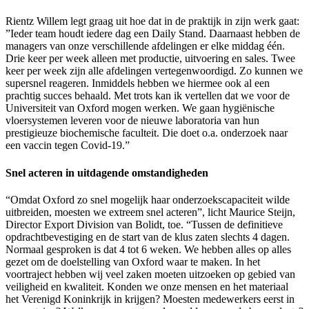
Rientz Willem legt graag uit hoe dat in de praktijk in zijn werk gaat:
”Ieder team houdt iedere dag een Daily Stand. Daarnaast hebben de
managers van onze verschillende afdelingen er elke middag één.
Drie keer per week alleen met productie, uitvoering en sales. Twee
keer per week zijn alle afdelingen vertegenwoordigd. Zo kunnen we
supersnel reageren. Inmiddels hebben we hiermee ook al een
prachtig succes behaald. Met trots kan ik vertellen dat we voor de
Universiteit van Oxford mogen werken. We gaan hygiënische
vloersystemen leveren voor de nieuwe laboratoria van hun
prestigieuze biochemische faculteit. Die doet o.a. onderzoek naar
een vaccin tegen Covid-19.”
Snel acteren in uitdagende omstandigheden
“Omdat Oxford zo snel mogelijk haar onderzoekscapaciteit wilde
uitbreiden, moesten we extreem snel acteren”, licht Maurice Steijn,
Director Export Division van Bolidt, toe. “Tussen de definitieve
opdrachtbevestiging en de start van de klus zaten slechts 4 dagen.
Normaal gesproken is dat 4 tot 6 weken. We hebben alles op alles
gezet om de doelstelling van Oxford waar te maken. In het
voortraject hebben wij veel zaken moeten uitzoeken op gebied van
veiligheid en kwaliteit. Konden we onze mensen en het materiaal
het Verenigd Koninkrijk in krijgen? Moesten medewerkers eerst in