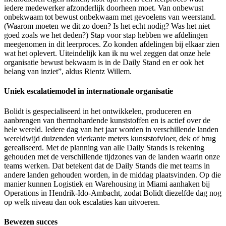
iedere medewerker afzonderlijk doorheen moet. Van onbewust
onbekwaam tot bewust onbekwaam met gevoelens van weerstand.
(Waarom moeten we dit zo doen? Is het echt nodig? Was het niet
goed zoals we het deden?) Stap voor stap hebben we afdelingen
meegenomen in dit leerproces. Zo konden afdelingen bij elkaar zien
wat het oplevert. Uiteindelijk kan ik nu wel zeggen dat onze hele
organisatie bewust bekwaam is in de Daily Stand en er ook het
belang van inziet”, aldus Rientz Willem.
Uniek escalatiemodel in internationale organisatie
Bolidt is gespecialiseerd in het ontwikkelen, produceren en
aanbrengen van thermohardende kunststoffen en is actief over de
hele wereld. Iedere dag van het jaar worden in verschillende landen
wereldwijd duizenden vierkante meters kunststofvloer, dek of brug
gerealiseerd. Met de planning van alle Daily Stands is rekening
gehouden met de verschillende tijdzones van de landen waarin onze
teams werken. Dat betekent dat de Daily Stands die met teams in
andere landen gehouden worden, in de middag plaatsvinden. Op die
manier kunnen Logistiek en Warehousing in Miami aanhaken bij
Operations in Hendrik-Ido-Ambacht, zodat Bolidt diezelfde dag nog
op welk niveau dan ook escalaties kan uitvoeren.
Bewezen succes