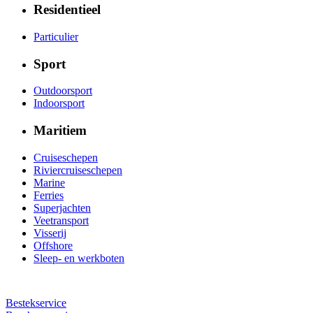
Residentieel
Particulier
Sport
Outdoorsport
Indoorsport
Maritiem
Cruiseschepen
Riviercruiseschepen
Marine
Ferries
Superjachten
Veetransport
Visserij
Offshore
Sleep- en werkboten
Bestekservice