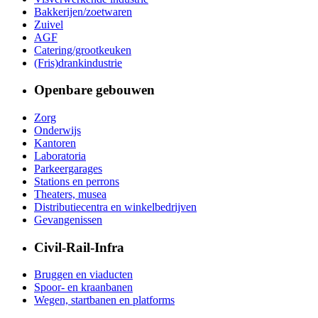
Bakkerijen/zoetwaren
Zuivel
AGF
Catering/grootkeuken
(Fris)drankindustrie
Openbare gebouwen
Zorg
Onderwijs
Kantoren
Laboratoria
Parkeergarages
Stations en perrons
Theaters, musea
Distributiecentra en winkelbedrijven
Gevangenissen
Civil-Rail-Infra
Bruggen en viaducten
Spoor- en kraanbanen
Wegen, startbanen en platforms