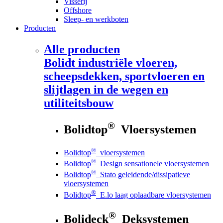
Visserij
Offshore
Sleep- en werkboten
Producten
Alle producten
Bolidt
industriële vloeren,
scheepsdekken, sportvloeren en
slijtlagen in de wegen en
utiliteitsbouw
®
Bolidtop
Vloersystemen
®
Bolidtop
vloersystemen
®
Bolidtop
Design sensationele vloersystemen
®
Bolidtop
Stato geleidende/dissipatieve
vloersystemen
®
Bolidtop
E.lo laag oplaadbare vloersystemen
®
Bolideck
Deksystemen