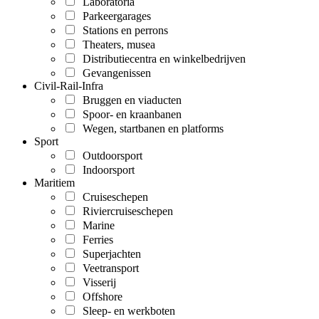
Laboratoria
Parkeergarages
Stations en perrons
Theaters, musea
Distributiecentra en winkelbedrijven
Gevangenissen
Civil-Rail-Infra
Bruggen en viaducten
Spoor- en kraanbanen
Wegen, startbanen en platforms
Sport
Outdoorsport
Indoorsport
Maritiem
Cruiseschepen
Riviercruiseschepen
Marine
Ferries
Superjachten
Veetransport
Visserij
Offshore
Sleep- en werkboten