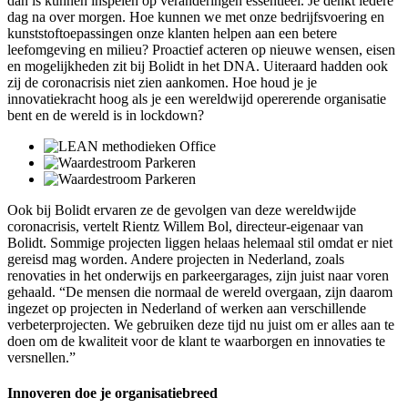
dan is kunnen inspelen op veranderingen essentieel. Je denkt iedere
dag na over morgen. Hoe kunnen we met onze bedrijfsvoering en
kunststoftoepassingen onze klanten helpen aan een betere
leefomgeving en milieu? Proactief acteren op nieuwe wensen, eisen
en mogelijkheden zit bij Bolidt in het DNA. Uiteraard hadden ook
zij de coronacrisis niet zien aankomen. Hoe houd je je
innovatiekracht hoog als je een wereldwijd opererende organisatie
bent en de wereld is in lockdown?
Ook bij Bolidt ervaren ze de gevolgen van deze wereldwijde
coronacrisis, vertelt Rientz Willem Bol, directeur-eigenaar van
Bolidt. Sommige projecten liggen helaas helemaal stil omdat er niet
gereisd mag worden. Andere projecten in Nederland, zoals
renovaties in het onderwijs en parkeergarages, zijn juist naar voren
gehaald. “De mensen die normaal de wereld overgaan, zijn daarom
ingezet op projecten in Nederland of werken aan verschillende
verbeterprojecten. We gebruiken deze tijd nu juist om er alles aan te
doen om de kwaliteit voor de klant te waarborgen en innovaties te
versnellen.”
Innoveren doe je organisatiebreed