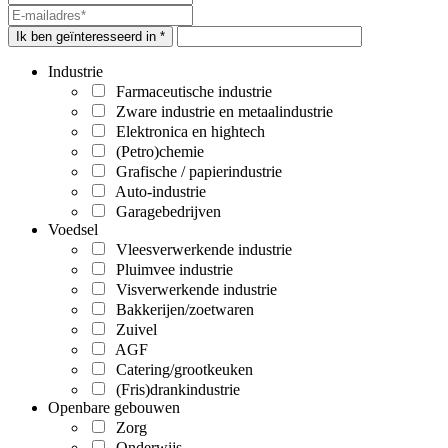
Ik ben geïnteresseerd in *
Industrie
Farmaceutische industrie
Zware industrie en metaalindustrie
Elektronica en hightech
(Petro)chemie
Grafische / papierindustrie
Auto-industrie
Garagebedrijven
Voedsel
Vleesverwerkende industrie
Pluimvee industrie
Visverwerkende industrie
Bakkerijen/zoetwaren
Zuivel
AGF
Catering/grootkeuken
(Fris)drankindustrie
Openbare gebouwen
Zorg
Onderwijs