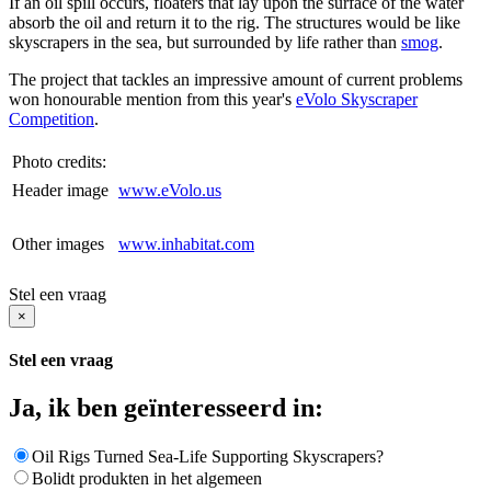
If an oil spill occurs, floaters that lay upon the surface of the water
absorb the oil and return it to the rig. The structures would be like
skyscrapers in the sea, but surrounded by life rather than
smog
.
The project that tackles an impressive amount of current problems
won honourable mention from this year's
eVolo Skyscraper
Competition
.
Photo credits:
Header image
www.eVolo.us
Other images
www.inhabitat.com
Stel een vraag
×
Stel een vraag
Ja, ik ben geïnteresseerd in:
Oil Rigs Turned Sea-Life Supporting Skyscrapers?
Bolidt produkten in het algemeen