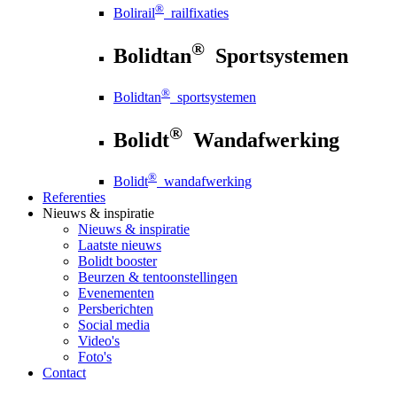
®
Bolirail
railfixaties
®
Bolidtan
Sportsystemen
®
Bolidtan
sportsystemen
®
Bolidt
Wandafwerking
®
Bolidt
wandafwerking
Referenties
Nieuws
& inspiratie
Nieuws
& inspiratie
Laatste nieuws
Bolidt booster
Beurzen & tentoonstellingen
Evenementen
Persberichten
Social media
Video's
Foto's
Contact