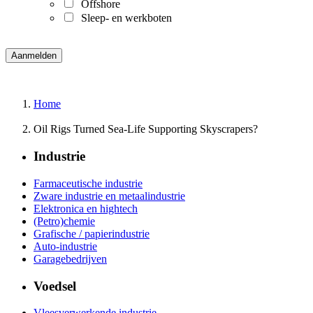
Offshore
Sleep- en werkboten
Home
Oil Rigs Turned Sea-Life Supporting Skyscrapers?
Industrie
Farmaceutische industrie
Zware industrie en metaalindustrie
Elektronica en hightech
(Petro)chemie
Grafische / papierindustrie
Auto-industrie
Garagebedrijven
Voedsel
Vleesverwerkende industrie