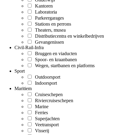
Kantoren
Laboratoria
Parkeergarages
Stations en perrons
Theaters, musea
Distributiecentra en winkelbedrijven
Gevangenissen
Civil-Rail-Infra
Bruggen en viaducten
Spoor- en kraanbanen
Wegen, startbanen en platforms
Sport
Outdoorsport
Indoorsport
Maritiem
Cruiseschepen
Riviercruiseschepen
Marine
Ferries
Superjachten
Veetransport
Visserij