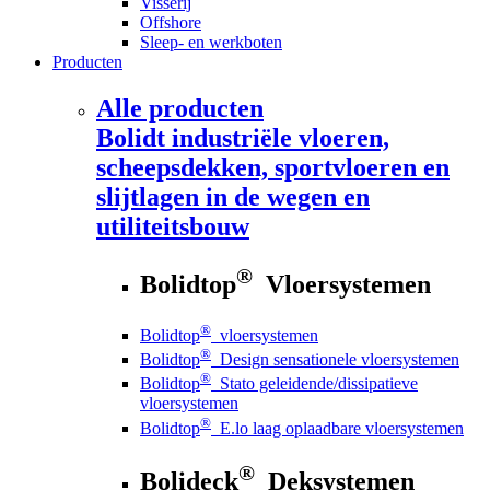
Visserij
Offshore
Sleep- en werkboten
Producten
Alle producten
Bolidt
industriële vloeren,
scheepsdekken, sportvloeren en
slijtlagen in de wegen en
utiliteitsbouw
®
Bolidtop
Vloersystemen
®
Bolidtop
vloersystemen
®
Bolidtop
Design sensationele vloersystemen
®
Bolidtop
Stato geleidende/dissipatieve
vloersystemen
®
Bolidtop
E.lo laag oplaadbare vloersystemen
®
Bolideck
Deksystemen