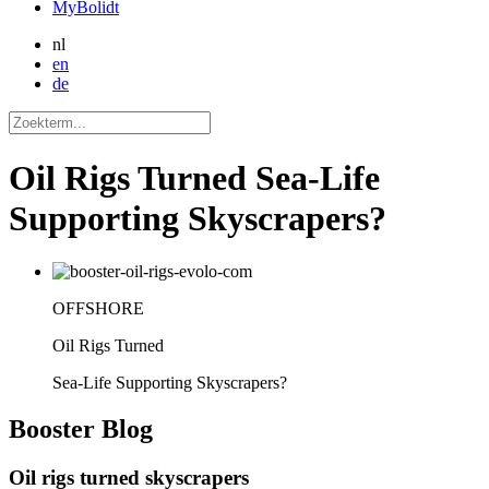
MyBolidt
nl
en
de
Oil Rigs Turned Sea-Life
Supporting Skyscrapers?
OFFSHORE
Oil Rigs Turned
Sea-Life Supporting Skyscrapers?
Booster
Blog
Oil rigs turned skyscrapers