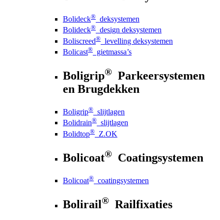
®
Bolideck
deksystemen
®
Bolideck
design deksystemen
®
Boliscreed
levelling deksystemen
®
Bolicast
gietmassa’s
®
Boligrip
Parkeersystemen
en Brugdekken
®
Boligrip
slijtlagen
®
Bolidrain
slijtlagen
®
Bolidtop
Z.OK
®
Bolicoat
Coatingsystemen
®
Bolicoat
coatingsystemen
®
Bolirail
Railfixaties