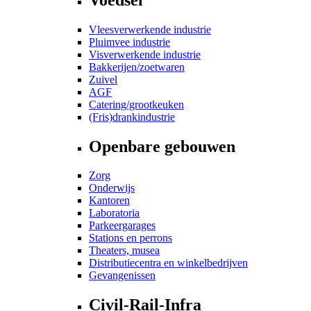
Vleesverwerkende industrie
Pluimvee industrie
Visverwerkende industrie
Bakkerijen/zoetwaren
Zuivel
AGF
Catering/grootkeuken
(Fris)drankindustrie
Openbare gebouwen
Zorg
Onderwijs
Kantoren
Laboratoria
Parkeergarages
Stations en perrons
Theaters, musea
Distributiecentra en winkelbedrijven
Gevangenissen
Civil-Rail-Infra