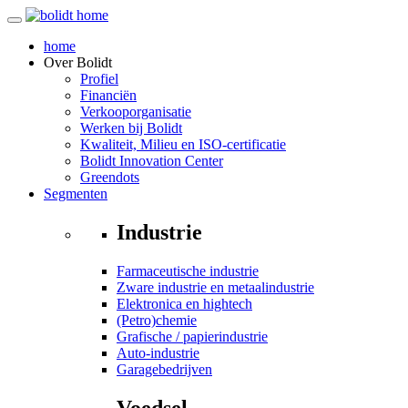
home
Over
Bolidt
Profiel
Financiën
Verkooporganisatie
Werken bij Bolidt
Kwaliteit, Milieu en ISO-certificatie
Bolidt Innovation Center
Greendots
Segmenten
Industrie
Farmaceutische industrie
Zware industrie en metaalindustrie
Elektronica en hightech
(Petro)chemie
Grafische / papierindustrie
Auto-industrie
Garagebedrijven
Voedsel