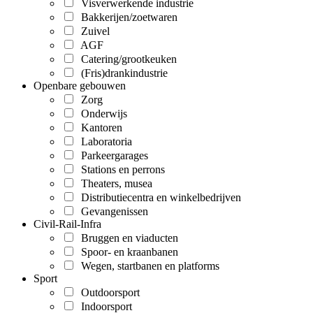
Visverwerkende industrie
Bakkerijen/zoetwaren
Zuivel
AGF
Catering/grootkeuken
(Fris)drankindustrie
Openbare gebouwen
Zorg
Onderwijs
Kantoren
Laboratoria
Parkeergarages
Stations en perrons
Theaters, musea
Distributiecentra en winkelbedrijven
Gevangenissen
Civil-Rail-Infra
Bruggen en viaducten
Spoor- en kraanbanen
Wegen, startbanen en platforms
Sport
Outdoorsport
Indoorsport