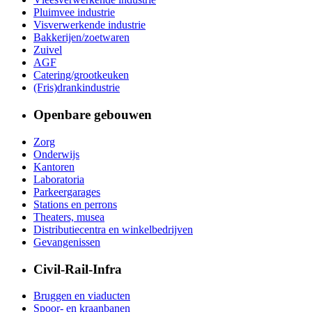
Pluimvee industrie
Visverwerkende industrie
Bakkerijen/zoetwaren
Zuivel
AGF
Catering/grootkeuken
(Fris)drankindustrie
Openbare gebouwen
Zorg
Onderwijs
Kantoren
Laboratoria
Parkeergarages
Stations en perrons
Theaters, musea
Distributiecentra en winkelbedrijven
Gevangenissen
Civil-Rail-Infra
Bruggen en viaducten
Spoor- en kraanbanen