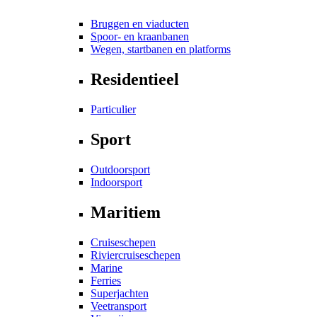
Bruggen en viaducten
Spoor- en kraanbanen
Wegen, startbanen en platforms
Residentieel
Particulier
Sport
Outdoorsport
Indoorsport
Maritiem
Cruiseschepen
Riviercruiseschepen
Marine
Ferries
Superjachten
Veetransport