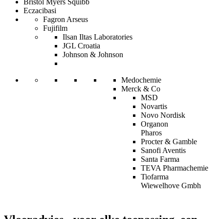
Bristol Myers Squibb
Eczacibasi
Fagron Arseus
Fujifilm
Ilsan Iltas Laboratories
JGL Croatia
Johnson & Johnson
Medochemie
Merck & Co
MSD
Novartis
Novo Nordisk
Organon
Pharos
Procter & Gamble
Sanofi Aventis
Santa Farma
TEVA Pharmachemie
Tiofarma
Wiewelhove Gmbh