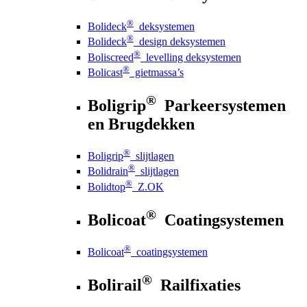
®
Bolideck
deksystemen
®
Bolideck
design deksystemen
®
Boliscreed
levelling deksystemen
®
Bolicast
gietmassa’s
®
Boligrip
Parkeersystemen
en Brugdekken
®
Boligrip
slijtlagen
®
Bolidrain
slijtlagen
®
Bolidtop
Z.OK
®
Bolicoat
Coatingsystemen
®
Bolicoat
coatingsystemen
®
Bolirail
Railfixaties