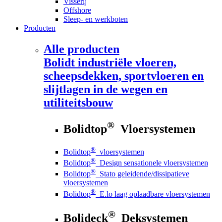
Visserij
Offshore
Sleep- en werkboten
Producten
Alle producten
Bolidt
industriële vloeren,
scheepsdekken, sportvloeren en
slijtlagen in de wegen en
utiliteitsbouw
®
Bolidtop
Vloersystemen
®
Bolidtop
vloersystemen
®
Bolidtop
Design sensationele vloersystemen
®
Bolidtop
Stato geleidende/dissipatieve
vloersystemen
®
Bolidtop
E.lo laag oplaadbare vloersystemen
®
Bolideck
Deksystemen