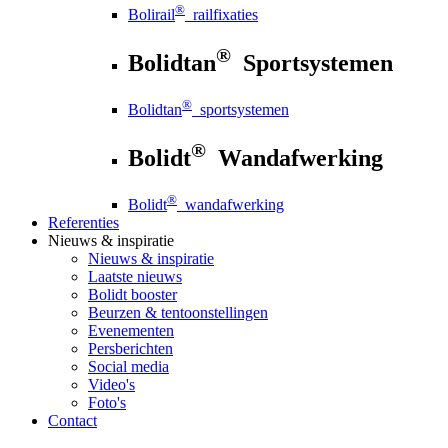
®
Bolirail
railfixaties
®
Bolidtan
Sportsystemen
®
Bolidtan
sportsystemen
®
Bolidt
Wandafwerking
®
Bolidt
wandafwerking
Referenties
Nieuws
& inspiratie
Nieuws
& inspiratie
Laatste nieuws
Bolidt booster
Beurzen & tentoonstellingen
Evenementen
Persberichten
Social media
Video's
Foto's
Contact