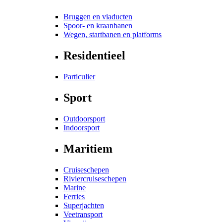
Bruggen en viaducten
Spoor- en kraanbanen
Wegen, startbanen en platforms
Residentieel
Particulier
Sport
Outdoorsport
Indoorsport
Maritiem
Cruiseschepen
Riviercruiseschepen
Marine
Ferries
Superjachten
Veetransport