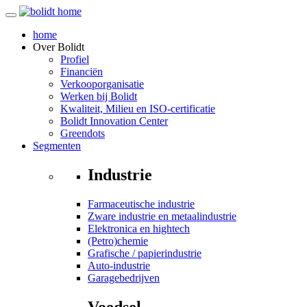
home
Over
Bolidt
Profiel
Financiën
Verkooporganisatie
Werken bij Bolidt
Kwaliteit, Milieu en ISO-certificatie
Bolidt Innovation Center
Greendots
Segmenten
Industrie
Farmaceutische industrie
Zware industrie en metaalindustrie
Elektronica en hightech
(Petro)chemie
Grafische / papierindustrie
Auto-industrie
Garagebedrijven
Voedsel