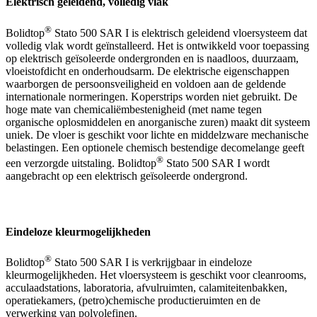
Elektrisch geleidend, volledig vlak
®
Bolidtop
Stato 500 SAR I is elektrisch geleidend vloersysteem dat
volledig vlak wordt geïnstalleerd. Het is ontwikkeld voor toepassing
op elektrisch geïsoleerde ondergronden en is naadloos, duurzaam,
vloeistofdicht en onderhoudsarm. De elektrische eigenschappen
waarborgen de persoonsveiligheid en voldoen aan de geldende
internationale normeringen. Koperstrips worden niet gebruikt. De
hoge mate van chemicaliëmbestenigheid (met name tegen
organische oplosmiddelen en anorganische zuren) maakt dit systeem
uniek. De vloer is geschikt voor lichte en middelzware mechanische
belastingen. Een optionele chemisch bestendige decomelange geeft
®
een verzorgde uitstaling. Bolidtop
Stato 500 SAR I wordt
aangebracht op een elektrisch geïsoleerde ondergrond.
Eindeloze kleurmogelijkheden
®
Bolidtop
Stato 500 SAR I is verkrijgbaar in eindeloze
kleurmogelijkheden. Het vloersysteem is geschikt voor cleanrooms,
acculaadstations, laboratoria, afvulruimten, calamiteitenbakken,
operatiekamers, (petro)chemische productieruimten en de
verwerking van polyolefinen.