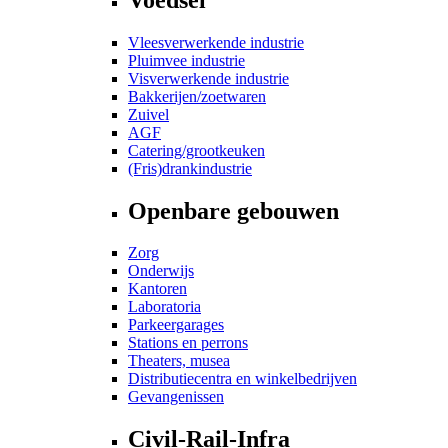
Vleesverwerkende industrie
Pluimvee industrie
Visverwerkende industrie
Bakkerijen/zoetwaren
Zuivel
AGF
Catering/grootkeuken
(Fris)drankindustrie
Openbare gebouwen
Zorg
Onderwijs
Kantoren
Laboratoria
Parkeergarages
Stations en perrons
Theaters, musea
Distributiecentra en winkelbedrijven
Gevangenissen
Civil-Rail-Infra