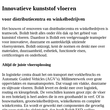
Innovatieve kunststof vloeren
voor distributiecentra en winkelbedrijven
Het bouwen of renoveren van distributiecentra en winkelbedrijven is
teamwork. Bolidt biedt alles onder één dak op het gebied van
kunststof vloeren. Daardoor is Bolidt een veelgevraagde teamspeler
voor innovatieve, duurzame en aantrekkelijk uitziende
vloersystemen. Bolidt ontzorgt, kent de normen en denkt mee over
materialen, duurzaamheid, esthetiek, functionele eisen,
certificeringen en onderhoud.
Altijd de juiste vloeroplossing
In logistieke centra draait het om transport met vorkheftrucks en
Automatic Guided Vehicles (AGV’s). Millimeterwerk over grote
oppervlaktes en massatransporten. Dat vraagt om vlakke, duurzame
en slijtvaste vloeren. Bolidt levert en denkt mee over logistiek,
routing en kleurgebruik. De verschillen kunnen groot zijn: de vloer
in een bottelarij is heel anders die in een groothandel in verf. Of in
bouwmarkten, grootwinkelbedrijven, winkelketens en complete
winkelcentra. En wordt er gewerkt met componenten die gevoelig
zijn voor statische elektriciteit, dan heeft Bolidt ESD-veilige,