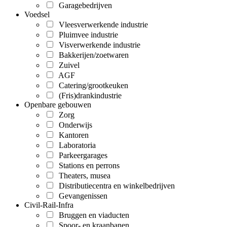
Garagebedrijven
Voedsel
Vleesverwerkende industrie
Pluimvee industrie
Visverwerkende industrie
Bakkerijen/zoetwaren
Zuivel
AGF
Catering/grootkeuken
(Fris)drankindustrie
Openbare gebouwen
Zorg
Onderwijs
Kantoren
Laboratoria
Parkeergarages
Stations en perrons
Theaters, musea
Distributiecentra en winkelbedrijven
Gevangenissen
Civil-Rail-Infra
Bruggen en viaducten
Spoor- en kraanbanen