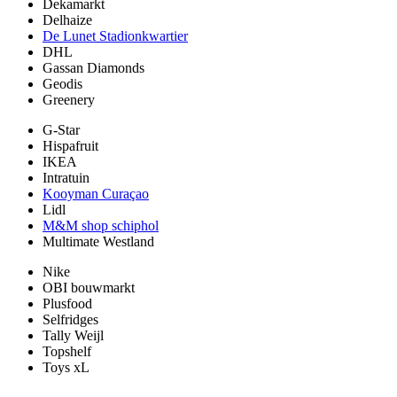
Dekamarkt
Delhaize
De Lunet Stadionkwartier
DHL
Gassan Diamonds
Geodis
Greenery
G-Star
Hispafruit
IKEA
Intratuin
Kooyman Curaçao
Lidl
M&M shop schiphol
Multimate Westland
Nike
OBI bouwmarkt
Plusfood
Selfridges
Tally Weijl
Topshelf
Toys xL