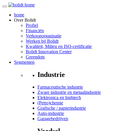
home
Over
Bolidt
Profiel
Financiën
Verkooporganisatie
Werken bij Bolidt
Kwaliteit, Milieu en ISO-certificatie
Bolidt Innovation Center
Greendots
Segmenten
Industrie
Farmaceutische industrie
Zware industrie en metaalindustrie
Elektronica en hightech
(Petro)chemie
Grafische / papierindustrie
Auto-industrie
Garagebedrijven
Voedsel