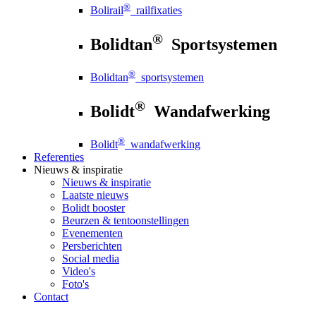
®
Bolirail
railfixaties
®
Bolidtan
Sportsystemen
®
Bolidtan
sportsystemen
®
Bolidt
Wandafwerking
®
Bolidt
wandafwerking
Referenties
Nieuws
& inspiratie
Nieuws
& inspiratie
Laatste nieuws
Bolidt booster
Beurzen & tentoonstellingen
Evenementen
Persberichten
Social media
Video's
Foto's
Contact