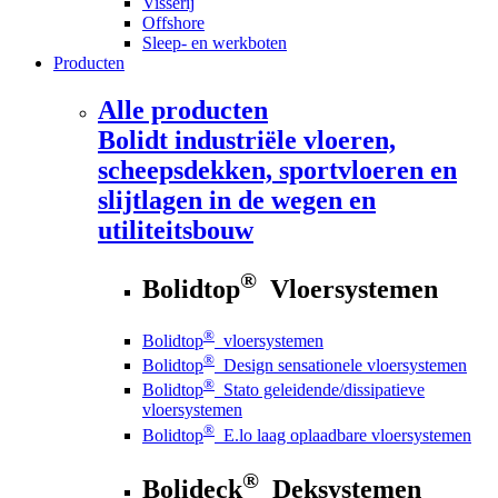
Visserij
Offshore
Sleep- en werkboten
Producten
Alle producten
Bolidt
industriële vloeren,
scheepsdekken, sportvloeren en
slijtlagen in de wegen en
utiliteitsbouw
®
Bolidtop
Vloersystemen
®
Bolidtop
vloersystemen
®
Bolidtop
Design sensationele vloersystemen
®
Bolidtop
Stato geleidende/dissipatieve
vloersystemen
®
Bolidtop
E.lo laag oplaadbare vloersystemen
®
Bolideck
Deksystemen