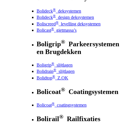
®
Bolideck
deksystemen
®
Bolideck
design deksystemen
®
Boliscreed
levelling deksystemen
®
Bolicast
gietmassa’s
®
Boligrip
Parkeersystemen
en Brugdekken
®
Boligrip
slijtlagen
®
Bolidrain
slijtlagen
®
Bolidtop
Z.OK
®
Bolicoat
Coatingsystemen
®
Bolicoat
coatingsystemen
®
Bolirail
Railfixaties