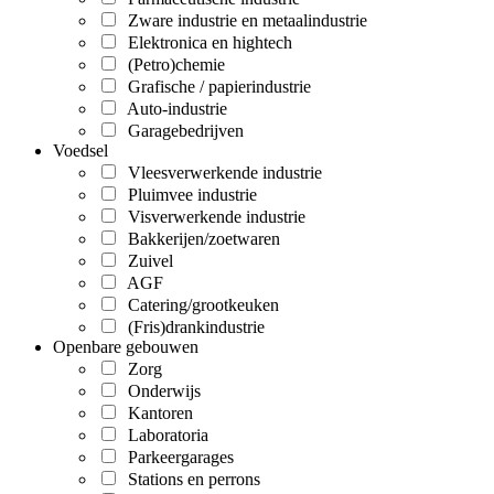
Zware industrie en metaalindustrie
Elektronica en hightech
(Petro)chemie
Grafische / papierindustrie
Auto-industrie
Garagebedrijven
Voedsel
Vleesverwerkende industrie
Pluimvee industrie
Visverwerkende industrie
Bakkerijen/zoetwaren
Zuivel
AGF
Catering/grootkeuken
(Fris)drankindustrie
Openbare gebouwen
Zorg
Onderwijs
Kantoren
Laboratoria
Parkeergarages
Stations en perrons