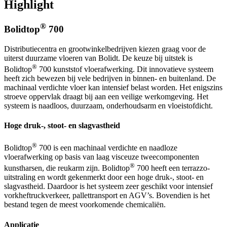
Highlight
®
Bolidtop
700
Distributiecentra en grootwinkelbedrijven kiezen graag voor de
uiterst duurzame vloeren van Bolidt. De keuze bij uitstek is
®
Bolidtop
700 kunststof vloerafwerking. Dit innovatieve systeem
heeft zich bewezen bij vele bedrijven in binnen- en buitenland. De
machinaal verdichte vloer kan intensief belast worden. Het enigszins
stroeve oppervlak draagt bij aan een veilige werkomgeving. Het
systeem is naadloos, duurzaam, onderhoudsarm en vloeistofdicht.
Hoge druk-, stoot- en slagvastheid
®
Bolidtop
700 is een machinaal verdichte en naadloze
vloerafwerking op basis van laag visceuze tweecomponenten
®
kunstharsen, die reukarm zijn. Bolidtop
700 heeft een terrazzo-
uitstraling en wordt gekenmerkt door een hoge druk-, stoot- en
slagvastheid. Daardoor is het systeem zeer geschikt voor intensief
vorkheftruckverkeer, pallettransport en AGV’s. Bovendien is het
bestand tegen de meest voorkomende chemicaliën.
Applicatie