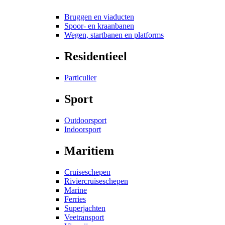
Bruggen en viaducten
Spoor- en kraanbanen
Wegen, startbanen en platforms
Residentieel
Particulier
Sport
Outdoorsport
Indoorsport
Maritiem
Cruiseschepen
Riviercruiseschepen
Marine
Ferries
Superjachten
Veetransport