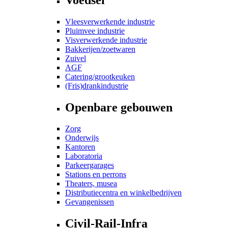
Vleesverwerkende industrie
Pluimvee industrie
Visverwerkende industrie
Bakkerijen/zoetwaren
Zuivel
AGF
Catering/grootkeuken
(Fris)drankindustrie
Openbare gebouwen
Zorg
Onderwijs
Kantoren
Laboratoria
Parkeergarages
Stations en perrons
Theaters, musea
Distributiecentra en winkelbedrijven
Gevangenissen
Civil-Rail-Infra