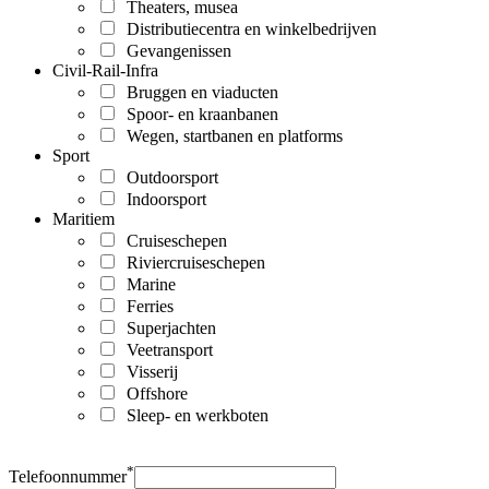
Theaters, musea
Distributiecentra en winkelbedrijven
Gevangenissen
Civil-Rail-Infra
Bruggen en viaducten
Spoor- en kraanbanen
Wegen, startbanen en platforms
Sport
Outdoorsport
Indoorsport
Maritiem
Cruiseschepen
Riviercruiseschepen
Marine
Ferries
Superjachten
Veetransport
Visserij
Offshore
Sleep- en werkboten
*
Telefoonnummer