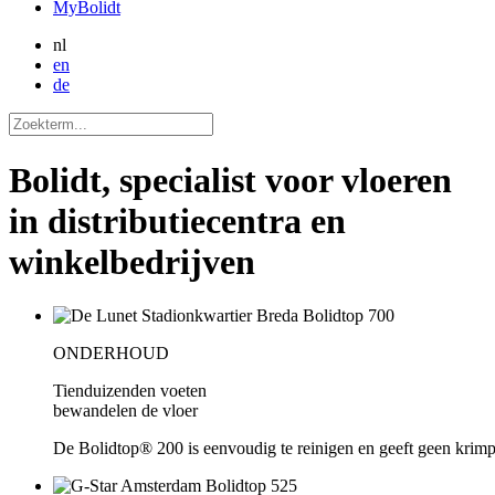
MyBolidt
nl
en
de
Bolidt, specialist voor vloeren
in distributiecentra en
winkelbedrijven
ONDERHOUD
Tienduizenden voeten
bewandelen de vloer
De Bolidtop® 200 is eenvoudig te reinigen en geeft geen krim