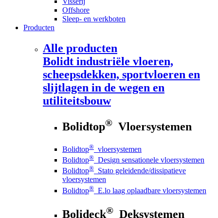
Visserij
Offshore
Sleep- en werkboten
Producten
Alle producten
Bolidt
industriële vloeren,
scheepsdekken, sportvloeren en
slijtlagen in de wegen en
utiliteitsbouw
®
Bolidtop
Vloersystemen
®
Bolidtop
vloersystemen
®
Bolidtop
Design sensationele vloersystemen
®
Bolidtop
Stato geleidende/dissipatieve
vloersystemen
®
Bolidtop
E.lo laag oplaadbare vloersystemen
®
Bolideck
Deksystemen