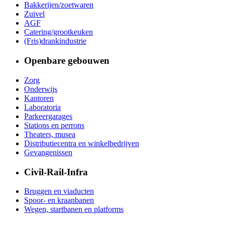
Bakkerijen/zoetwaren
Zuivel
AGF
Catering/grootkeuken
(Fris)drankindustrie
Openbare gebouwen
Zorg
Onderwijs
Kantoren
Laboratoria
Parkeergarages
Stations en perrons
Theaters, musea
Distributiecentra en winkelbedrijven
Gevangenissen
Civil-Rail-Infra
Bruggen en viaducten
Spoor- en kraanbanen
Wegen, startbanen en platforms