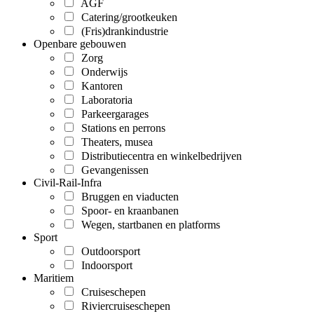
AGF
Catering/grootkeuken
(Fris)drankindustrie
Openbare gebouwen
Zorg
Onderwijs
Kantoren
Laboratoria
Parkeergarages
Stations en perrons
Theaters, musea
Distributiecentra en winkelbedrijven
Gevangenissen
Civil-Rail-Infra
Bruggen en viaducten
Spoor- en kraanbanen
Wegen, startbanen en platforms
Sport
Outdoorsport
Indoorsport
Maritiem
Cruiseschepen
Riviercruiseschepen