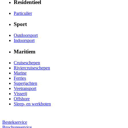
Residentieel
Particulier
Sport
Outdoorsport
Indoorsport
Maritiem
Cruiseschepen
Riviercruiseschepen
Marine
Ferries
Superjachten
Veetransport
Visserij
Offshore
Sleep- en werkboten
Bestekservice
Brochureservice