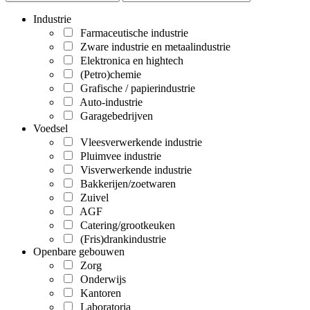
Industrie
Farmaceutische industrie
Zware industrie en metaalindustrie
Elektronica en hightech
(Petro)chemie
Grafische / papierindustrie
Auto-industrie
Garagebedrijven
Voedsel
Vleesverwerkende industrie
Pluimvee industrie
Visverwerkende industrie
Bakkerijen/zoetwaren
Zuivel
AGF
Catering/grootkeuken
(Fris)drankindustrie
Openbare gebouwen
Zorg
Onderwijs
Kantoren
Laboratoria