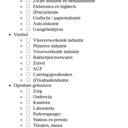
Zware industrie en metaalindustrie
Elektronica en hightech
(Petro)chemie
Grafische / papierindustrie
Auto-industrie
Garagebedrijven
Voedsel
Vleesverwerkende industrie
Pluimvee industrie
Visverwerkende industrie
Bakkerijen/zoetwaren
Zuivel
AGF
Catering/grootkeuken
(Fris)drankindustrie
Openbare gebouwen
Zorg
Onderwijs
Kantoren
Laboratoria
Parkeergarages
Stations en perrons
Theaters, musea