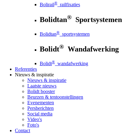
®
Bolirail
railfixaties
®
Bolidtan
Sportsystemen
®
Bolidtan
sportsystemen
®
Bolidt
Wandafwerking
®
Bolidt
wandafwerking
Referenties
Nieuws
& inspiratie
Nieuws
& inspiratie
Laatste nieuws
Bolidt booster
Beurzen & tentoonstellingen
Evenementen
Persberichten
Social media
Video's
Foto's
Contact