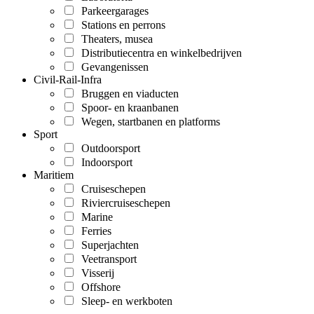
Parkeergarages
Stations en perrons
Theaters, musea
Distributiecentra en winkelbedrijven
Gevangenissen
Civil-Rail-Infra
Bruggen en viaducten
Spoor- en kraanbanen
Wegen, startbanen en platforms
Sport
Outdoorsport
Indoorsport
Maritiem
Cruiseschepen
Riviercruiseschepen
Marine
Ferries
Superjachten
Veetransport
Visserij
Offshore
Sleep- en werkboten