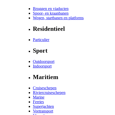
Bruggen en viaducten
Spoor- en kraanbanen
Wegen, startbanen en platforms
Residentieel
Particulier
Sport
Outdoorsport
Indoorsport
Maritiem
Cruiseschepen
Riviercruiseschepen
Marine
Ferries
Superjachten
Veetransport