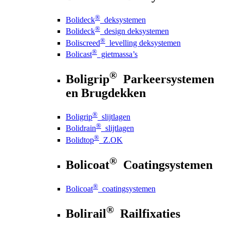
®
Bolideck
deksystemen
®
Bolideck
design deksystemen
®
Boliscreed
levelling deksystemen
®
Bolicast
gietmassa’s
®
Boligrip
Parkeersystemen
en Brugdekken
®
Boligrip
slijtlagen
®
Bolidrain
slijtlagen
®
Bolidtop
Z.OK
®
Bolicoat
Coatingsystemen
®
Bolicoat
coatingsystemen
®
Bolirail
Railfixaties