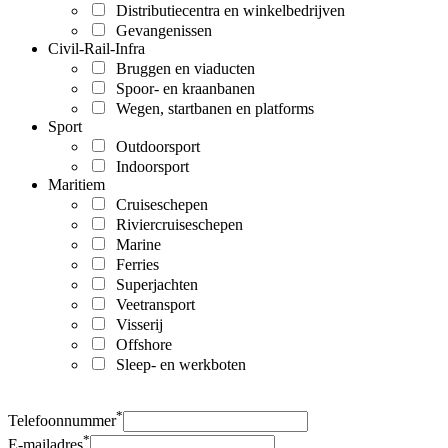
Distributiecentra en winkelbedrijven
Gevangenissen
Civil-Rail-Infra
Bruggen en viaducten
Spoor- en kraanbanen
Wegen, startbanen en platforms
Sport
Outdoorsport
Indoorsport
Maritiem
Cruiseschepen
Riviercruiseschepen
Marine
Ferries
Superjachten
Veetransport
Visserij
Offshore
Sleep- en werkboten
*
Telefoonnummer
*
E-mailadres