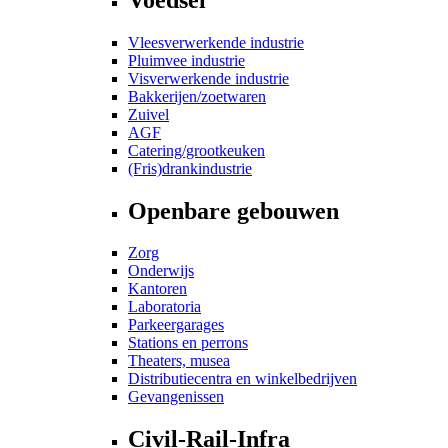
Vleesverwerkende industrie
Pluimvee industrie
Visverwerkende industrie
Bakkerijen/zoetwaren
Zuivel
AGF
Catering/grootkeuken
(Fris)drankindustrie
Openbare gebouwen
Zorg
Onderwijs
Kantoren
Laboratoria
Parkeergarages
Stations en perrons
Theaters, musea
Distributiecentra en winkelbedrijven
Gevangenissen
Civil-Rail-Infra