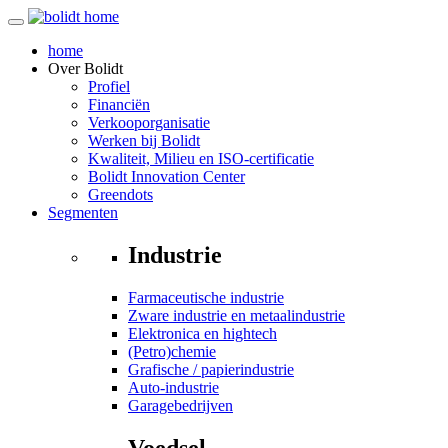
home
Over
Bolidt
Profiel
Financiën
Verkooporganisatie
Werken bij Bolidt
Kwaliteit, Milieu en ISO-certificatie
Bolidt Innovation Center
Greendots
Segmenten
Industrie
Farmaceutische industrie
Zware industrie en metaalindustrie
Elektronica en hightech
(Petro)chemie
Grafische / papierindustrie
Auto-industrie
Garagebedrijven
Voedsel