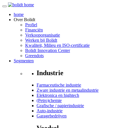
home
Over
Bolidt
Profiel
Financiën
Verkooporganisatie
Werken bij Bolidt
Kwaliteit, Milieu en ISO-certificatie
Bolidt Innovation Center
Greendots
Segmenten
Industrie
Farmaceutische industrie
Zware industrie en metaalindustrie
Elektronica en hightech
(Petro)chemie
Grafische / papierindustrie
Auto-industrie
Garagebedrijven
Voedsel