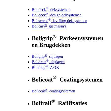
®
Bolideck
deksystemen
®
Bolideck
design deksystemen
®
Boliscreed
levelling deksystemen
®
Bolicast
gietmassa’s
®
Boligrip
Parkeersystemen
en Brugdekken
®
Boligrip
slijtlagen
®
Bolidrain
slijtlagen
®
Bolidtop
Z.OK
®
Bolicoat
Coatingsystemen
®
Bolicoat
coatingsystemen
®
Bolirail
Railfixaties