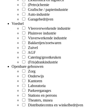
(Petro)chemie
Grafische / papierindustrie
Auto-industrie
Garagebedrijven
Voedsel
Vleesverwerkende industrie
Pluimvee industrie
Visverwerkende industrie
Bakkerijen/zoetwaren
Zuivel
AGF
Catering/grootkeuken
(Fris)drankindustrie
Openbare gebouwen
Zorg
Onderwijs
Kantoren
Laboratoria
Parkeergarages
Stations en perrons
Theaters, musea
Distributiecentra en winkelbedrijven