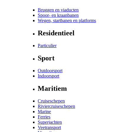
Bruggen en viaducten
Spoor- en kraanbanen
Wegen, startbanen en platforms
Residentieel
Particulier
Sport
Outdoorsport
Indoorsport
Maritiem
Cruiseschepen
Riviercruiseschepen
Marine
Ferries
Superjachten
Veetransport