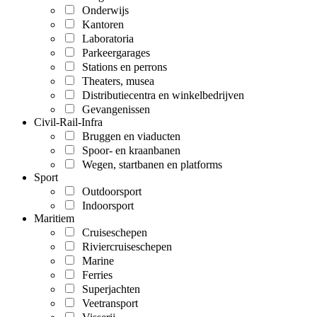
Onderwijs
Kantoren
Laboratoria
Parkeergarages
Stations en perrons
Theaters, musea
Distributiecentra en winkelbedrijven
Gevangenissen
Civil-Rail-Infra
Bruggen en viaducten
Spoor- en kraanbanen
Wegen, startbanen en platforms
Sport
Outdoorsport
Indoorsport
Maritiem
Cruiseschepen
Riviercruiseschepen
Marine
Ferries
Superjachten
Veetransport