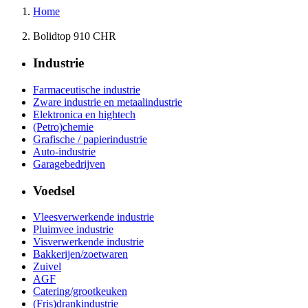
Home
Bolidtop 910 CHR
Industrie
Farmaceutische industrie
Zware industrie en metaalindustrie
Elektronica en hightech
(Petro)chemie
Grafische / papierindustrie
Auto-industrie
Garagebedrijven
Voedsel
Vleesverwerkende industrie
Pluimvee industrie
Visverwerkende industrie
Bakkerijen/zoetwaren
Zuivel
AGF
Catering/grootkeuken
(Fris)drankindustrie