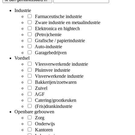
Industrie
Farmaceutische industrie
Zware industrie en metaalindustrie
Elektronica en hightech
(Petro)chemie
Grafische / papierindustrie
Auto-industrie
Garagebedrijven
Voedsel
Vleesverwerkende industrie
Pluimvee industrie
Visverwerkende industrie
Bakkerijen/zoetwaren
Zuivel
AGF
Catering/grootkeuken
(Fris)drankindustrie
Openbare gebouwen
Zorg
Onderwijs
Kantoren