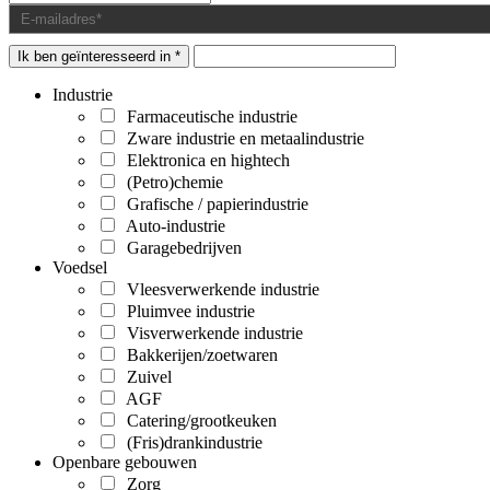
Ik ben geïnteresseerd in *
Industrie
Farmaceutische industrie
Zware industrie en metaalindustrie
Elektronica en hightech
(Petro)chemie
Grafische / papierindustrie
Auto-industrie
Garagebedrijven
Voedsel
Vleesverwerkende industrie
Pluimvee industrie
Visverwerkende industrie
Bakkerijen/zoetwaren
Zuivel
AGF
Catering/grootkeuken
(Fris)drankindustrie
Openbare gebouwen
Zorg