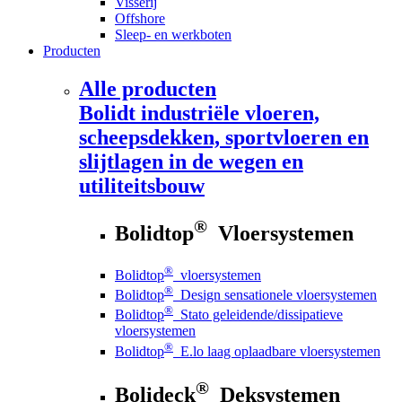
Visserij
Offshore
Sleep- en werkboten
Producten
Alle producten
Bolidt
industriële vloeren,
scheepsdekken, sportvloeren en
slijtlagen in de wegen en
utiliteitsbouw
®
Bolidtop
Vloersystemen
®
Bolidtop
vloersystemen
®
Bolidtop
Design sensationele vloersystemen
®
Bolidtop
Stato geleidende/dissipatieve
vloersystemen
®
Bolidtop
E.lo laag oplaadbare vloersystemen
®
Bolideck
Deksystemen