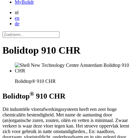
MyBolidt
nl
en
de
Bolidtop 910 CHR
Bolidtop® 910 CHR
®
Bolidtop
910 CHR
Dit industriële vloerafwerkingssysteem heeft een zeer hoge
chemicaliën bestendigheid. Met name de aantasting door
(an)organische zuren, zouten, oliën en vetten is minimaal. Zwaar
verkeer is waar deze vloer tegen kan. Het stroeve oppervlak leent
zich voor gebruik in natte omstandigheden., En: naadloos,
duurzaam, vloeistofdicht, onderhoudsarm en in situ gelegd door