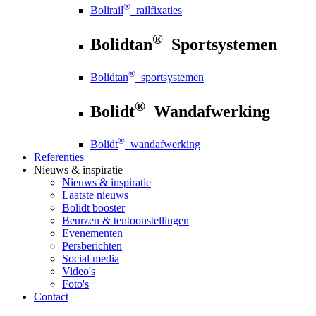
®
Bolirail
railfixaties
®
Bolidtan
Sportsystemen
®
Bolidtan
sportsystemen
®
Bolidt
Wandafwerking
®
Bolidt
wandafwerking
Referenties
Nieuws
& inspiratie
Nieuws
& inspiratie
Laatste nieuws
Bolidt booster
Beurzen & tentoonstellingen
Evenementen
Persberichten
Social media
Video's
Foto's
Contact