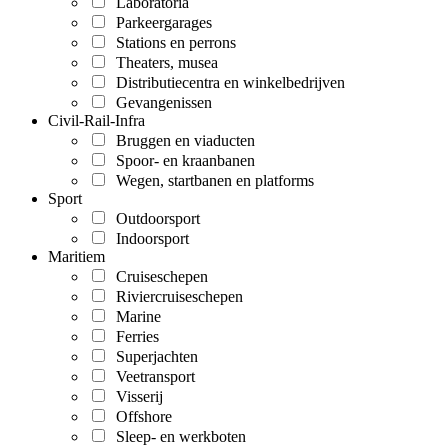
Laboratoria
Parkeergarages
Stations en perrons
Theaters, musea
Distributiecentra en winkelbedrijven
Gevangenissen
Civil-Rail-Infra
Bruggen en viaducten
Spoor- en kraanbanen
Wegen, startbanen en platforms
Sport
Outdoorsport
Indoorsport
Maritiem
Cruiseschepen
Riviercruiseschepen
Marine
Ferries
Superjachten
Veetransport
Visserij
Offshore
Sleep- en werkboten