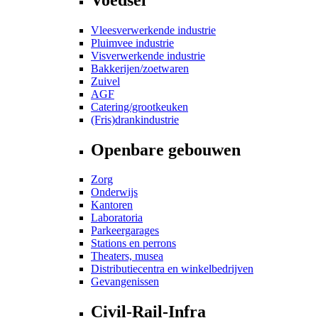
Vleesverwerkende industrie
Pluimvee industrie
Visverwerkende industrie
Bakkerijen/zoetwaren
Zuivel
AGF
Catering/grootkeuken
(Fris)drankindustrie
Openbare gebouwen
Zorg
Onderwijs
Kantoren
Laboratoria
Parkeergarages
Stations en perrons
Theaters, musea
Distributiecentra en winkelbedrijven
Gevangenissen
Civil-Rail-Infra