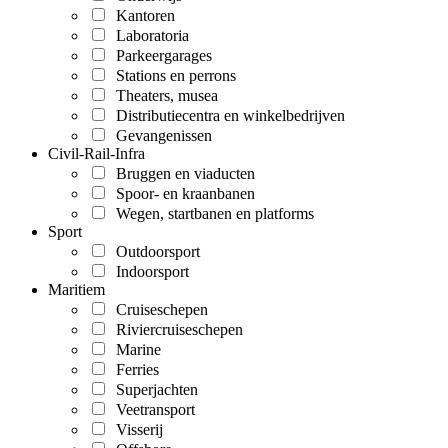
Kantoren
Laboratoria
Parkeergarages
Stations en perrons
Theaters, musea
Distributiecentra en winkelbedrijven
Gevangenissen
Civil-Rail-Infra
Bruggen en viaducten
Spoor- en kraanbanen
Wegen, startbanen en platforms
Sport
Outdoorsport
Indoorsport
Maritiem
Cruiseschepen
Riviercruiseschepen
Marine
Ferries
Superjachten
Veetransport
Visserij