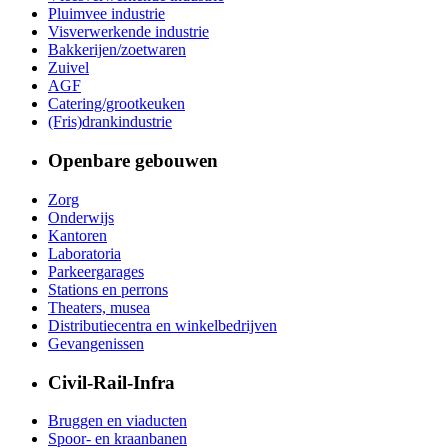
Pluimvee industrie
Visverwerkende industrie
Bakkerijen/zoetwaren
Zuivel
AGF
Catering/grootkeuken
(Fris)drankindustrie
Openbare gebouwen
Zorg
Onderwijs
Kantoren
Laboratoria
Parkeergarages
Stations en perrons
Theaters, musea
Distributiecentra en winkelbedrijven
Gevangenissen
Civil-Rail-Infra
Bruggen en viaducten
Spoor- en kraanbanen