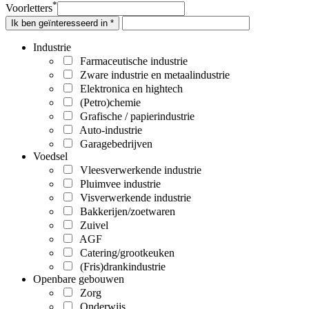
*
Voorletters
Ik ben geïnteresseerd in *
Industrie
Farmaceutische industrie
Zware industrie en metaalindustrie
Elektronica en hightech
(Petro)chemie
Grafische / papierindustrie
Auto-industrie
Garagebedrijven
Voedsel
Vleesverwerkende industrie
Pluimvee industrie
Visverwerkende industrie
Bakkerijen/zoetwaren
Zuivel
AGF
Catering/grootkeuken
(Fris)drankindustrie
Openbare gebouwen
Zorg
Onderwijs