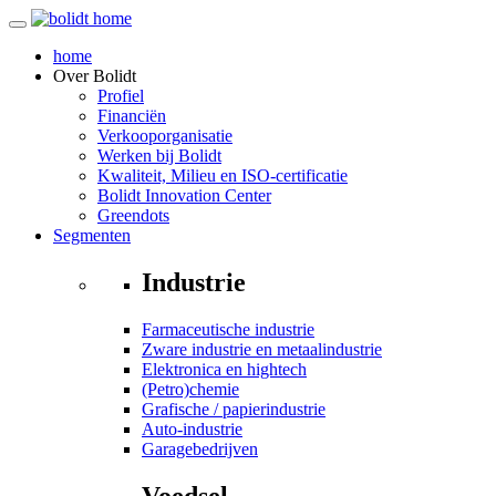
home
Over
Bolidt
Profiel
Financiën
Verkooporganisatie
Werken bij Bolidt
Kwaliteit, Milieu en ISO-certificatie
Bolidt Innovation Center
Greendots
Segmenten
Industrie
Farmaceutische industrie
Zware industrie en metaalindustrie
Elektronica en hightech
(Petro)chemie
Grafische / papierindustrie
Auto-industrie
Garagebedrijven
Voedsel