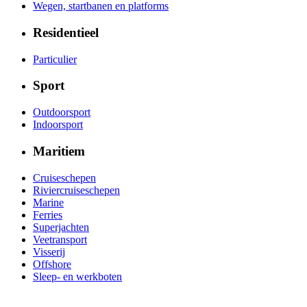
Wegen, startbanen en platforms
Residentieel
Particulier
Sport
Outdoorsport
Indoorsport
Maritiem
Cruiseschepen
Riviercruiseschepen
Marine
Ferries
Superjachten
Veetransport
Visserij
Offshore
Sleep- en werkboten