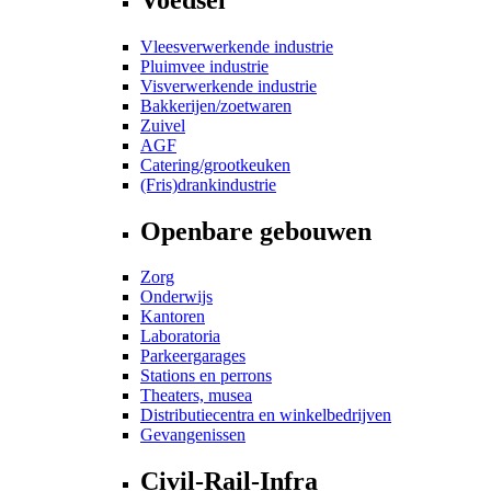
Vleesverwerkende industrie
Pluimvee industrie
Visverwerkende industrie
Bakkerijen/zoetwaren
Zuivel
AGF
Catering/grootkeuken
(Fris)drankindustrie
Openbare gebouwen
Zorg
Onderwijs
Kantoren
Laboratoria
Parkeergarages
Stations en perrons
Theaters, musea
Distributiecentra en winkelbedrijven
Gevangenissen
Civil-Rail-Infra