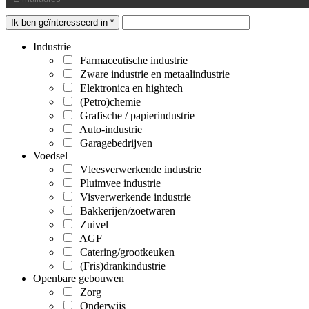
Ik ben geïnteresseerd in *
Industrie
Farmaceutische industrie
Zware industrie en metaalindustrie
Elektronica en hightech
(Petro)chemie
Grafische / papierindustrie
Auto-industrie
Garagebedrijven
Voedsel
Vleesverwerkende industrie
Pluimvee industrie
Visverwerkende industrie
Bakkerijen/zoetwaren
Zuivel
AGF
Catering/grootkeuken
(Fris)drankindustrie
Openbare gebouwen
Zorg
Onderwijs