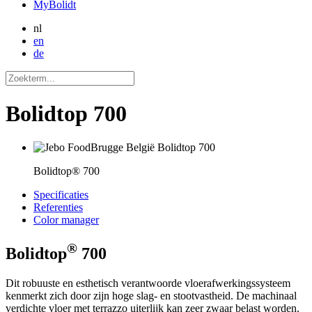
MyBolidt
nl
en
de
Bolidtop 700
Bolidtop® 700
Specificaties
Referenties
Color manager
®
Bolidtop
700
Dit robuuste en esthetisch verantwoorde vloerafwerkingssysteem
kenmerkt zich door zijn hoge slag- en stootvastheid. De machinaal
verdichte vloer met terrazzo uiterlijk kan zeer zwaar belast worden.