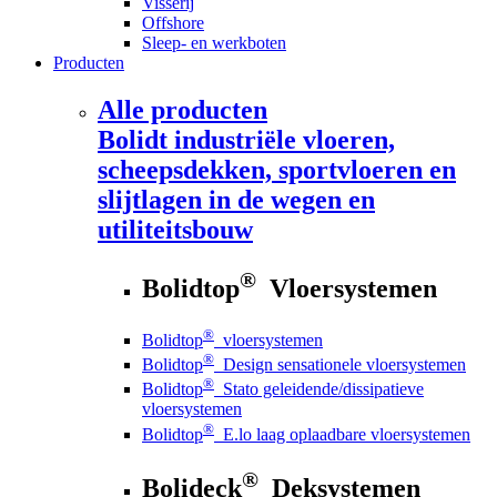
Visserij
Offshore
Sleep- en werkboten
Producten
Alle producten
Bolidt
industriële vloeren,
scheepsdekken, sportvloeren en
slijtlagen in de wegen en
utiliteitsbouw
®
Bolidtop
Vloersystemen
®
Bolidtop
vloersystemen
®
Bolidtop
Design sensationele vloersystemen
®
Bolidtop
Stato geleidende/dissipatieve
vloersystemen
®
Bolidtop
E.lo laag oplaadbare vloersystemen
®
Bolideck
Deksystemen