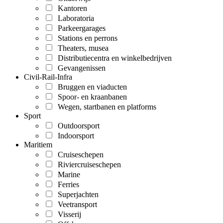
Kantoren
Laboratoria
Parkeergarages
Stations en perrons
Theaters, musea
Distributiecentra en winkelbedrijven
Gevangenissen
Civil-Rail-Infra
Bruggen en viaducten
Spoor- en kraanbanen
Wegen, startbanen en platforms
Sport
Outdoorsport
Indoorsport
Maritiem
Cruiseschepen
Riviercruiseschepen
Marine
Ferries
Superjachten
Veetransport
Visserij