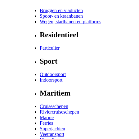
Bruggen en viaducten
Spoor- en kraanbanen
Wegen, startbanen en platforms
Residentieel
Particulier
Sport
Outdoorsport
Indoorsport
Maritiem
Cruiseschepen
Riviercruiseschepen
Marine
Ferries
Superjachten
Veetransport