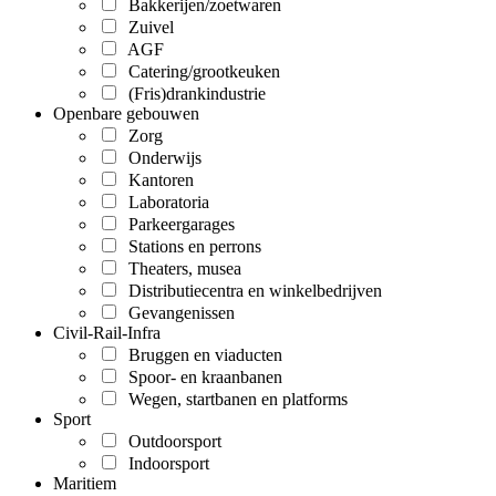
Bakkerijen/zoetwaren
Zuivel
AGF
Catering/grootkeuken
(Fris)drankindustrie
Openbare gebouwen
Zorg
Onderwijs
Kantoren
Laboratoria
Parkeergarages
Stations en perrons
Theaters, musea
Distributiecentra en winkelbedrijven
Gevangenissen
Civil-Rail-Infra
Bruggen en viaducten
Spoor- en kraanbanen
Wegen, startbanen en platforms
Sport
Outdoorsport
Indoorsport
Maritiem