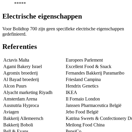
*****
Electrische eigenschappen
Voor Bolidtop 700 zijn geen specifieke electrische eigenschappen
gedefinieerd.
Referenties
Actavis Malta
Europees Parlement
Agami Bakery Israel
Excellent Food & Snack
Agromix broederij
Fernandes Bakkerij Paramaribo
Al Bayad broederij
Friesland Campina
Alcon Puurs
Hendrix Genetics
Alyacht marketing Riyadh
IKEA
Amsterdam Arena
Il Fornaio London
Ausnutria Hyproca
Janssen Pharmaceutica België
Aviagen
Jebo Food België
Bakkerij Allemeersch
Katrina Sweets & Confectionery D
Bakkerij Boboli
Meilong Food China
Bell & Evans
PepsiCo