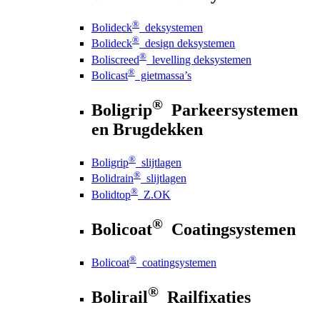
®
Bolideck
deksystemen
®
Bolideck
design deksystemen
®
Boliscreed
levelling deksystemen
®
Bolicast
gietmassa’s
®
Boligrip
Parkeersystemen
en Brugdekken
®
Boligrip
slijtlagen
®
Bolidrain
slijtlagen
®
Bolidtop
Z.OK
®
Bolicoat
Coatingsystemen
®
Bolicoat
coatingsystemen
®
Bolirail
Railfixaties