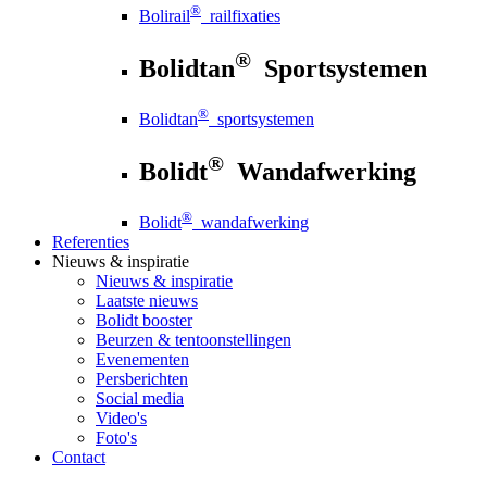
®
Bolirail
railfixaties
®
Bolidtan
Sportsystemen
®
Bolidtan
sportsystemen
®
Bolidt
Wandafwerking
®
Bolidt
wandafwerking
Referenties
Nieuws
& inspiratie
Nieuws
& inspiratie
Laatste nieuws
Bolidt booster
Beurzen & tentoonstellingen
Evenementen
Persberichten
Social media
Video's
Foto's
Contact