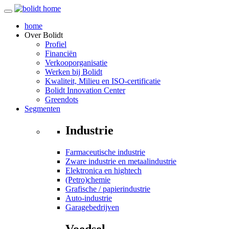
home
Over
Bolidt
Profiel
Financiën
Verkooporganisatie
Werken bij Bolidt
Kwaliteit, Milieu en ISO-certificatie
Bolidt Innovation Center
Greendots
Segmenten
Industrie
Farmaceutische industrie
Zware industrie en metaalindustrie
Elektronica en hightech
(Petro)chemie
Grafische / papierindustrie
Auto-industrie
Garagebedrijven
Voedsel