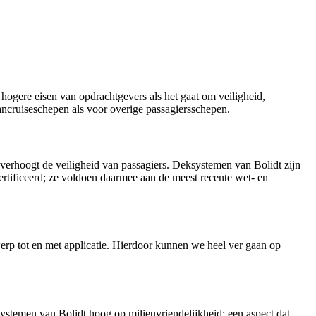
hogere eisen van opdrachtgevers als het gaat om veiligheid,
ancruiseschepen als voor overige passagiersschepen.
n verhoogt de veiligheid van passagiers. Deksystemen van Bolidt zijn
rtificeerd; ze voldoen daarmee aan de meest recente wet- en
erp tot en met applicatie. Hierdoor kunnen we heel ver gaan op
ystemen van Bolidt hoog op milieuvriendelijkheid; een aspect dat