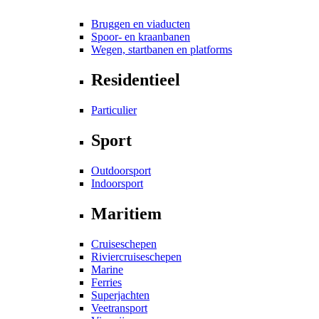
Bruggen en viaducten
Spoor- en kraanbanen
Wegen, startbanen en platforms
Residentieel
Particulier
Sport
Outdoorsport
Indoorsport
Maritiem
Cruiseschepen
Riviercruiseschepen
Marine
Ferries
Superjachten
Veetransport