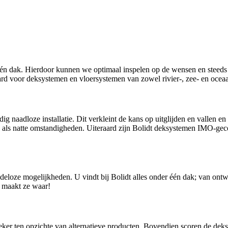
één dak. Hierdoor kunnen we optimaal inspelen op de wensen en steeds 
ard voor deksystemen en vloersystemen van zowel rivier-, zee- en ocea
ig naadloze installatie. Dit verkleint de kans op uitglijden en vallen e
 als natte omstandigheden. Uiteraard zijn Bolidt deksystemen IMO-gece
eloze mogelijkheden. U vindt bij Bolidt alles onder één dak; van ontw
 maakt ze waar!
ker ten opzichte van alternatieve producten. Bovendien scoren de deks