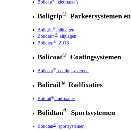
®
Bolicast
gietmassa’s
®
Boligrip
Parkeersystemen en
®
Boligrip
slijtlagen
®
Bolidrain
slijtlagen
®
Bolidtop
Z.OK
®
Bolicoat
Coatingsystemen
®
Bolicoat
coatingsystemen
®
Bolirail
Railfixaties
®
Bolirail
railfixaties
®
Bolidtan
Sportsystemen
®
Bolidtan
sportsystemen