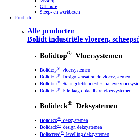
Visserij
Offshore
Sleep- en werkboten
Producten
Alle producten
Bolidt
industriële vloeren, scheepsd
®
Bolidtop
Vloersystemen
®
Bolidtop
vloersystemen
®
Bolidtop
Design sensationele vloersystemen
®
Bolidtop
Stato geleidende/dissipatieve vloersys
®
Bolidtop
E.lo laag oplaadbare vloersystemen
®
Bolideck
Deksystemen
®
Bolideck
deksystemen
®
Bolideck
design deksystemen
®
Boliscreed
levelling deksystemen