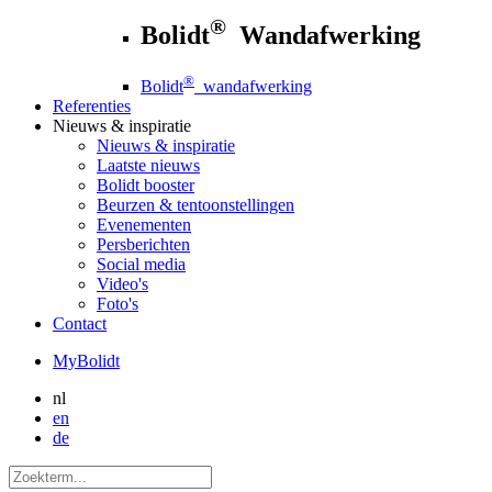
®
Bolidt
Wandafwerking
®
Bolidt
wandafwerking
Referenties
Nieuws
& inspiratie
Nieuws
& inspiratie
Laatste nieuws
Bolidt booster
Beurzen & tentoonstellingen
Evenementen
Persberichten
Social media
Video's
Foto's
Contact
MyBolidt
nl
en
de