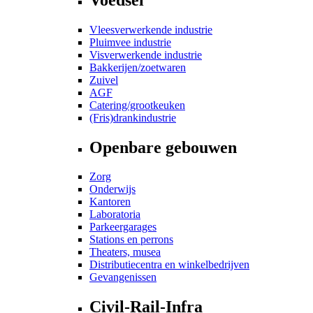
Vleesverwerkende industrie
Pluimvee industrie
Visverwerkende industrie
Bakkerijen/zoetwaren
Zuivel
AGF
Catering/grootkeuken
(Fris)drankindustrie
Openbare gebouwen
Zorg
Onderwijs
Kantoren
Laboratoria
Parkeergarages
Stations en perrons
Theaters, musea
Distributiecentra en winkelbedrijven
Gevangenissen
Civil-Rail-Infra