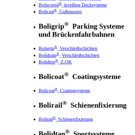
®
Boliscreed
levelling Decksysteme
®
Bolicast
Gußmassen
®
Boligrip
Parking Systeme
und Brückenfahrbahnen
®
Boligrip
Verschleißschichten
®
Bolidrain
Verschleißschichten
®
Bolidtop
Z.OK
®
Bolicoat
Coatingsysteme
®
Bolicoat
Coatingsysteme
®
Bolirail
Schienenfixierung
®
Bolirail
Schienenfixierung
®
Bolidtan
Sportsysteme