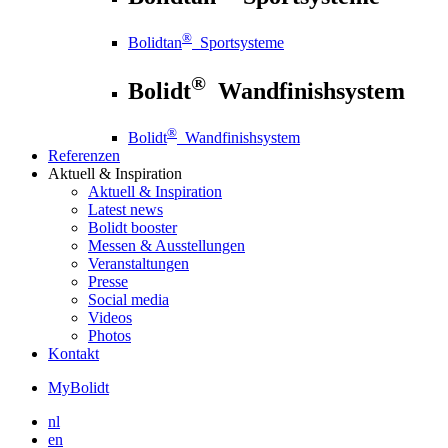
®
Bolidtan
Sportsysteme
®
Bolidt
Wandfinishsystem
®
Bolidt
Wandfinishsystem
Referenzen
Aktuell
& Inspiration
Aktuell
& Inspiration
Latest news
Bolidt booster
Messen & Ausstellungen
Veranstaltungen
Presse
Social media
Videos
Photos
Kontakt
MyBolidt
nl
en