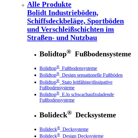
Alle Produkte
Bolidt
Industrieböden,
Schiffsdeckbeläge, Sportböden
und Verschleißschichten im
Straßen- und Nutzbau
®
Bolidtop
Fußbodensysteme
®
Bolidtop
Fußbodensysteme
®
Bolidtop
Design sensationelle Fußböden
®
Bolidtop
Stato leitfähige/dissipative
Fußbodensysteme
®
Bolidtop
E.lo schwachaufzuladende
Fußbodensysteme
®
Bolideck
Decksysteme
®
Bolideck
Decksysteme
®
Bolideck
Design Decksysteme