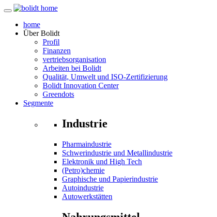
home
Über
Bolidt
Profil
Finanzen
vertriebsorganisation
Arbeiten bei Bolidt
Qualität, Umwelt und ISO-Zertifizierung
Bolidt Innovation Center
Greendots
Segmente
Industrie
Pharmaindustrie
Schwerindustrie und Metallindustrie
Elektronik und High Tech
(Petro)chemie
Graphische und Papierindustrie
Autoindustrie
Autowerkstätten
Nahrungsmittel