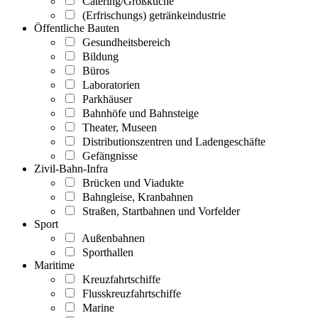
Catering/Großküche
(Erfrischungs) getränkeindustrie
Öffentliche Bauten
Gesundheitsbereich
Bildung
Büros
Laboratorien
Parkhäuser
Bahnhöfe und Bahnsteige
Theater, Museen
Distributionszentren und Ladengeschäfte
Gefängnisse
Zivil-Bahn-Infra
Brücken und Viadukte
Bahngleise, Kranbahnen
Straßen, Startbahnen und Vorfelder
Sport
Außenbahnen
Sporthallen
Maritime
Kreuzfahrtschiffe
Flusskreuzfahrtschiffe
Marine