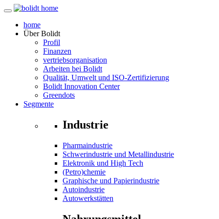
home
Über
Bolidt
Profil
Finanzen
vertriebsorganisation
Arbeiten bei Bolidt
Qualität, Umwelt und ISO-Zertifizierung
Bolidt Innovation Center
Greendots
Segmente
Industrie
Pharmaindustrie
Schwerindustrie und Metallindustrie
Elektronik und High Tech
(Petro)chemie
Graphische und Papierindustrie
Autoindustrie
Autowerkstätten
Nahrungsmittel