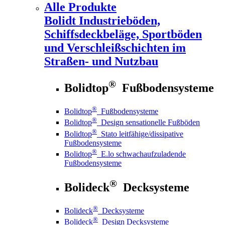
Alle Produkte
Bolidt
Industrieböden,
Schiffsdeckbeläge, Sportböden
und Verschleißschichten im
Straßen- und Nutzbau
®
Bolidtop
Fußbodensysteme
®
Bolidtop
Fußbodensysteme
®
Bolidtop
Design sensationelle Fußböden
®
Bolidtop
Stato leitfähige/dissipative
Fußbodensysteme
®
Bolidtop
E.lo schwachaufzuladende
Fußbodensysteme
®
Bolideck
Decksysteme
®
Bolideck
Decksysteme
®
Bolideck
Design Decksysteme