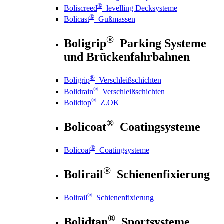
®
Boliscreed
levelling Decksysteme
®
Bolicast
Gußmassen
®
Boligrip
Parking Systeme
und Brückenfahrbahnen
®
Boligrip
Verschleißschichten
®
Bolidrain
Verschleißschichten
®
Bolidtop
Z.OK
®
Bolicoat
Coatingsysteme
®
Bolicoat
Coatingsysteme
®
Bolirail
Schienenfixierung
®
Bolirail
Schienenfixierung
®
Bolidtan
Sportsysteme