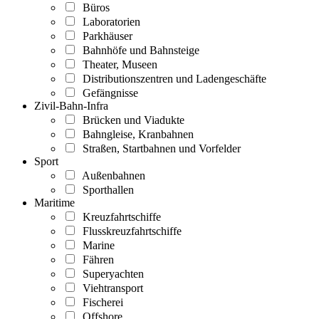
Büros
Laboratorien
Parkhäuser
Bahnhöfe und Bahnsteige
Theater, Museen
Distributionszentren und Ladengeschäfte
Gefängnisse
Zivil-Bahn-Infra
Brücken und Viadukte
Bahngleise, Kranbahnen
Straßen, Startbahnen und Vorfelder
Sport
Außenbahnen
Sporthallen
Maritime
Kreuzfahrtschiffe
Flusskreuzfahrtschiffe
Marine
Fähren
Superyachten
Viehtransport
Fischerei
Offshore