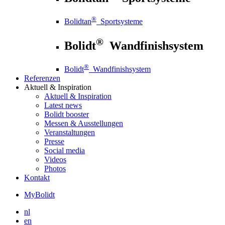
®
Bolidtan
Sportsysteme
®
Bolidt
Wandfinishsystem
®
Bolidt
Wandfinishsystem
Referenzen
Aktuell
& Inspiration
Aktuell
& Inspiration
Latest news
Bolidt booster
Messen & Ausstellungen
Veranstaltungen
Presse
Social media
Videos
Photos
Kontakt
MyBolidt
nl
en