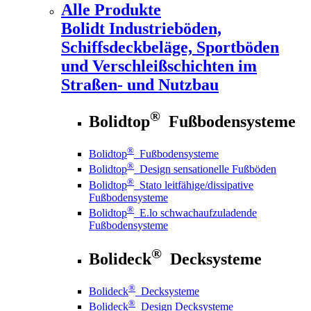
Alle Produkte
Bolidt
Industrieböden,
Schiffsdeckbeläge, Sportböden
und Verschleißschichten im
Straßen- und Nutzbau
®
Bolidtop
Fußbodensysteme
®
Bolidtop
Fußbodensysteme
®
Bolidtop
Design sensationelle Fußböden
®
Bolidtop
Stato leitfähige/dissipative
Fußbodensysteme
®
Bolidtop
E.lo schwachaufzuladende
Fußbodensysteme
®
Bolideck
Decksysteme
®
Bolideck
Decksysteme
®
Bolideck
Design Decksysteme