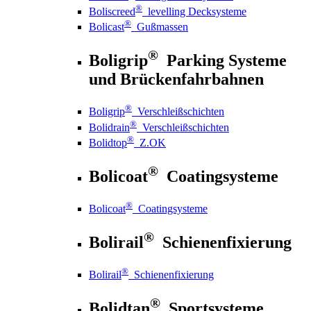
®
Boliscreed
levelling Decksysteme
®
Bolicast
Gußmassen
®
Boligrip
Parking Systeme
und Brückenfahrbahnen
®
Boligrip
Verschleißschichten
®
Bolidrain
Verschleißschichten
®
Bolidtop
Z.OK
®
Bolicoat
Coatingsysteme
®
Bolicoat
Coatingsysteme
®
Bolirail
Schienenfixierung
®
Bolirail
Schienenfixierung
®
Bolidtan
Sportsysteme