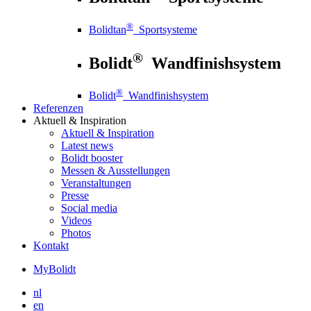
®
Bolidtan
Sportsysteme
®
Bolidt
Wandfinishsystem
®
Bolidt
Wandfinishsystem
Referenzen
Aktuell
& Inspiration
Aktuell
& Inspiration
Latest news
Bolidt booster
Messen & Ausstellungen
Veranstaltungen
Presse
Social media
Videos
Photos
Kontakt
MyBolidt
nl
en