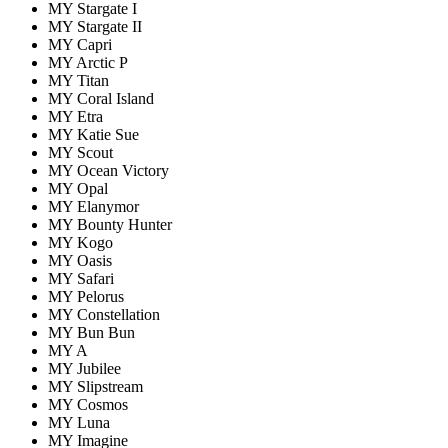
MY Stargate I
MY Stargate II
MY Capri
MY Arctic P
MY Titan
MY Coral Island
MY Etra
MY Katie Sue
MY Scout
MY Ocean Victory
MY Opal
MY Elanymor
MY Bounty Hunter
MY Kogo
MY Oasis
MY Safari
MY Pelorus
MY Constellation
MY Bun Bun
MY A
MY Jubilee
MY Slipstream
MY Cosmos
MY Luna
MY Imagine