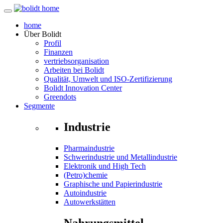
home
Über
Bolidt
Profil
Finanzen
vertriebsorganisation
Arbeiten bei Bolidt
Qualität, Umwelt und ISO-Zertifizierung
Bolidt Innovation Center
Greendots
Segmente
Industrie
Pharmaindustrie
Schwerindustrie und Metallindustrie
Elektronik und High Tech
(Petro)chemie
Graphische und Papierindustrie
Autoindustrie
Autowerkstätten
Nahrungsmittel