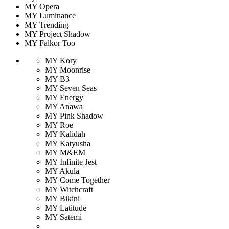
MY Opera
MY Luminance
MY Trending
MY Project Shadow
MY Falkor Too
MY Kory
MY Moonrise
MY B3
MY Seven Seas
MY Energy
MY Anawa
MY Pink Shadow
MY Roe
MY Kalidah
MY Katyusha
MY M&EM
MY Infinite Jest
MY Akula
MY Come Together
MY Witchcraft
MY Bikini
MY Latitude
MY Satemi