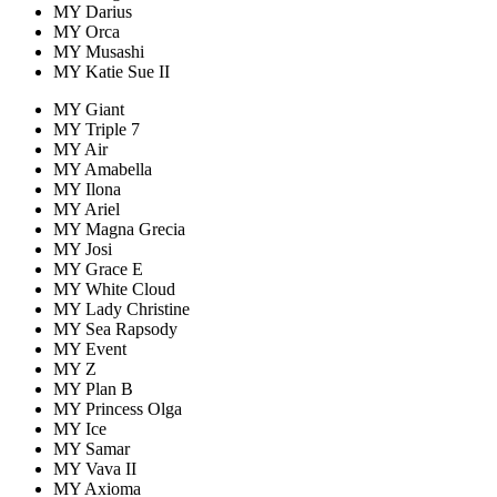
MY Darius
MY Orca
MY Musashi
MY Katie Sue II
MY Giant
MY Triple 7
MY Air
MY Amabella
MY Ilona
MY Ariel
MY Magna Grecia
MY Josi
MY Grace E
MY White Cloud
MY Lady Christine
MY Sea Rapsody
MY Event
MY Z
MY Plan B
MY Princess Olga
MY Ice
MY Samar
MY Vava II
MY Axioma