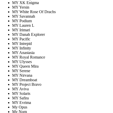
MY XK Enigma
MY Yersin
MY White Rose Of Drachs
MY Savannah
MY Podium
MY Lauren L
MY Irimari
MY Danah Explorer
MY Pacific
MY Intrepid
MY Infinity
MY Anastasia
MY Royal Romance
MY Ulysses
MY Queen Mira
MY Serene
MY Nirvana
MY Dreamboat
MY Project Bravo
MY Aviva
MY Solaris
MY Safira
MY Evrima
My Opus
My Norn