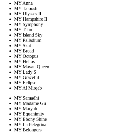
MY Anna
MY Tatoosh
MY Ulysses II
MY Hampshire II
MY Symphony
MY Titan
MY Island Sky
MY Palladium
MY Skat
MY Bread
MY Octopus
MY Helios
MY Mayan Queen
MY Lady S
MY Graceful
MY Eclipse
MY Al Mirqab
MY Samadhi
MY Madame Gu
MY Maryah
MY Equanimity
MY Ebony Shine
MY La Pelegrina
MY Belongers