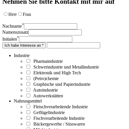
Nehmen Sie bitte Kontakt mit mir auf
Herr
Frau
*
Nachname
Namenszusatz
*
Initialen
Ich habe Interesse an *
Industrie
Pharmaindustrie
Schwerindustrie und Metallindustrie
Elektronik und High Tech
(Petro)chemie
Graphische und Papierindustrie
Autoindustrie
Autowerkstätten
Nahrungsmittel
Fleischverarbeitende Industrie
Geflügelindustrie
Fischverarbeitende Industrie
Bäckergewerbe / Süsswaren