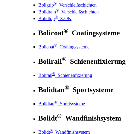
®
Boligrip
Verschleißschichten
®
Bolidrain
Verschleißschichten
®
Bolidtop
Z.OK
®
Bolicoat
Coatingsysteme
®
Bolicoat
Coatingsysteme
®
Bolirail
Schienenfixierung
®
Bolirail
Schienenfixierung
®
Bolidtan
Sportsysteme
®
Bolidtan
Sportsysteme
®
Bolidt
Wandfinishsystem
®
Bolidt
Wandfinishsystem