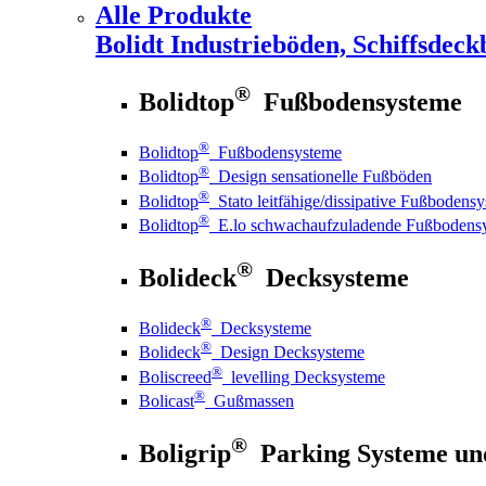
Alle Produkte
Bolidt
Industrieböden, Schiffsdeck
®
Bolidtop
Fußbodensysteme
®
Bolidtop
Fußbodensysteme
®
Bolidtop
Design sensationelle Fußböden
®
Bolidtop
Stato leitfähige/dissipative Fußbodens
®
Bolidtop
E.lo schwachaufzuladende Fußbodens
®
Bolideck
Decksysteme
®
Bolideck
Decksysteme
®
Bolideck
Design Decksysteme
®
Boliscreed
levelling Decksysteme
®
Bolicast
Gußmassen
®
Boligrip
Parking Systeme un