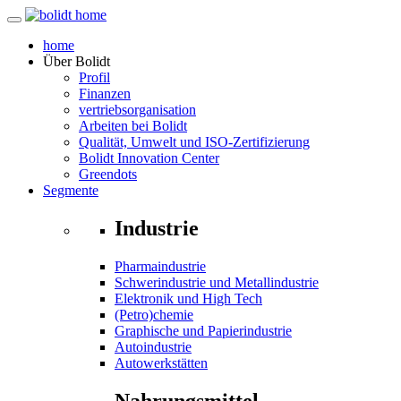
home
Über
Bolidt
Profil
Finanzen
vertriebsorganisation
Arbeiten bei Bolidt
Qualität, Umwelt und ISO-Zertifizierung
Bolidt Innovation Center
Greendots
Segmente
Industrie
Pharmaindustrie
Schwerindustrie und Metallindustrie
Elektronik und High Tech
(Petro)chemie
Graphische und Papierindustrie
Autoindustrie
Autowerkstätten
Nahrungsmittel