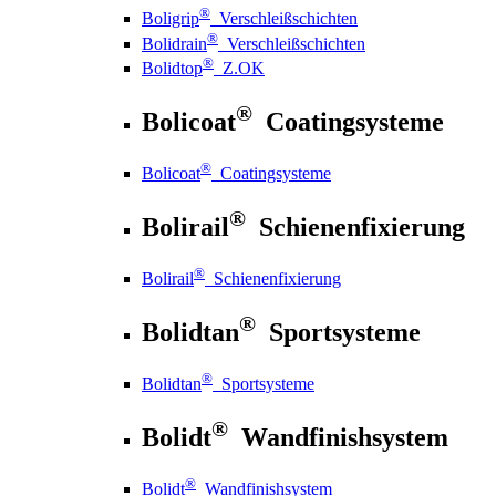
®
Boligrip
Verschleißschichten
®
Bolidrain
Verschleißschichten
®
Bolidtop
Z.OK
®
Bolicoat
Coatingsysteme
®
Bolicoat
Coatingsysteme
®
Bolirail
Schienenfixierung
®
Bolirail
Schienenfixierung
®
Bolidtan
Sportsysteme
®
Bolidtan
Sportsysteme
®
Bolidt
Wandfinishsystem
®
Bolidt
Wandfinishsystem