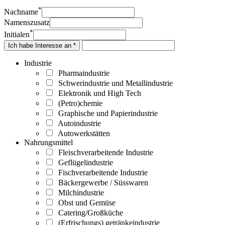
*
Nachname
Namenszusatz
*
Initialen
Ich habe Interesse an *
Industrie
Pharmaindustrie
Schwerindustrie und Metallindustrie
Elektronik und High Tech
(Petro)chemie
Graphische und Papierindustrie
Autoindustrie
Autowerkstätten
Nahrungsmittel
Fleischverarbeitende Industrie
Geflügelindustrie
Fischverarbeitende Industrie
Bäckergewerbe / Süsswaren
Milchindustrie
Obst und Gemüse
Catering/Großküche
(Erfrischungs) getränkeindustrie