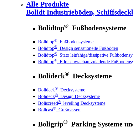
Alle Produkte
Bolidt
Industrieböden, Schiffsdeck
®
Bolidtop
Fußbodensysteme
®
Bolidtop
Fußbodensysteme
®
Bolidtop
Design sensationelle Fußböden
®
Bolidtop
Stato leitfähige/dissipative Fußbodens
®
Bolidtop
E.lo schwachaufzuladende Fußbodens
®
Bolideck
Decksysteme
®
Bolideck
Decksysteme
®
Bolideck
Design Decksysteme
®
Boliscreed
levelling Decksysteme
®
Bolicast
Gußmassen
®
Boligrip
Parking Systeme un