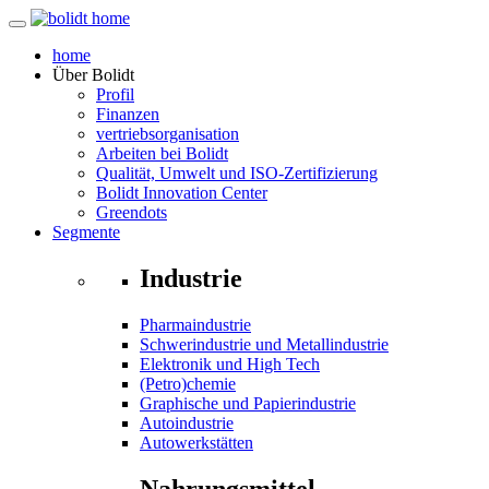
home
Über
Bolidt
Profil
Finanzen
vertriebsorganisation
Arbeiten bei Bolidt
Qualität, Umwelt und ISO-Zertifizierung
Bolidt Innovation Center
Greendots
Segmente
Industrie
Pharmaindustrie
Schwerindustrie und Metallindustrie
Elektronik und High Tech
(Petro)chemie
Graphische und Papierindustrie
Autoindustrie
Autowerkstätten
Nahrungsmittel