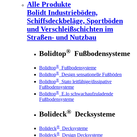
Alle Produkte
Bolidt
Industrieböden,
Schiffsdeckbeläge, Sportböden
und Verschleißschichten im
Straßen- und Nutzbau
®
Bolidtop
Fußbodensysteme
®
Bolidtop
Fußbodensysteme
®
Bolidtop
Design sensationelle Fußböden
®
Bolidtop
Stato leitfähige/dissipative
Fußbodensysteme
®
Bolidtop
E.lo schwachaufzuladende
Fußbodensysteme
®
Bolideck
Decksysteme
®
Bolideck
Decksysteme
®
Bolideck
Design Decksysteme