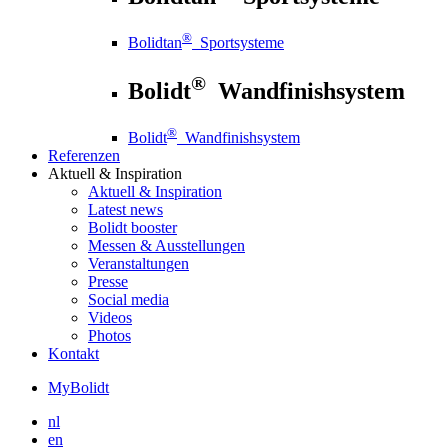
®
Bolidtan
Sportsysteme
®
Bolidt
Wandfinishsystem
®
Bolidt
Wandfinishsystem
Referenzen
Aktuell
& Inspiration
Aktuell
& Inspiration
Latest news
Bolidt booster
Messen & Ausstellungen
Veranstaltungen
Presse
Social media
Videos
Photos
Kontakt
MyBolidt
nl
en