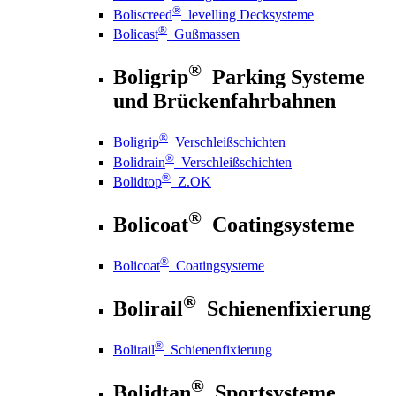
®
Boliscreed
levelling Decksysteme
®
Bolicast
Gußmassen
®
Boligrip
Parking Systeme
und Brückenfahrbahnen
®
Boligrip
Verschleißschichten
®
Bolidrain
Verschleißschichten
®
Bolidtop
Z.OK
®
Bolicoat
Coatingsysteme
®
Bolicoat
Coatingsysteme
®
Bolirail
Schienenfixierung
®
Bolirail
Schienenfixierung
®
Bolidtan
Sportsysteme