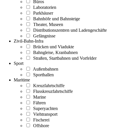
Büros
Laboratorien
Parkhäuser
Bahnhöfe und Bahnsteige
Theater, Museen
Distributionszentren und Ladengeschäfte
Gefängnisse
Zivil-Bahn-Infra
Brücken und Viadukte
Bahngleise, Kranbahnen
Straßen, Startbahnen und Vorfelder
Sport
Außenbahnen
Sporthallen
Maritime
Kreuzfahrtschiffe
Flusskreuzfahrtschiffe
Marine
Fähren
Superyachten
Viehtransport
Fischerei
Offshore