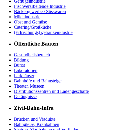
Geflügelindustrie
Fischverarbeitende Industrie
Bäckergewerbe / Süsswaren
Milchindustrie
Obst und Gemüse
Catering/Großküche
(Erfrischungs) getränkeindustrie
Öffentliche Bauten
Gesundheitsbereich
Bildung
Büros
Laboratorien
Parkhäuser
Bahnhöfe und Bahnsteige
Theater, Museen
Distributionszentren und Ladengeschäfte
Gefängnisse
Zivil-Bahn-Infra
Brücken und Viadukte
Bahngleise, Kranbahnen
Straßen, Startbahnen und Vorfelder