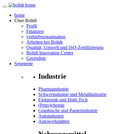
home
Über
Bolidt
Profil
Finanzen
vertriebsorganisation
Arbeiten bei Bolidt
Qualität, Umwelt und ISO-Zertifizierung
Bolidt Innovation Center
Greendots
Segmente
Industrie
Pharmaindustrie
Schwerindustrie und Metallindustrie
Elektronik und High Tech
(Petro)chemie
Graphische und Papierindustrie
Autoindustrie
Autowerkstätten
Nahrungsmittel