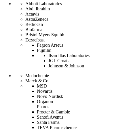
Abbott Laboratories
Abdi Ibrahim
Actavis
AstraZeneca
Bedrocan
Biofarma
Bristol Myers Squibb
Eczacibasi
Fagron Arseus
Fujifilm
Ilsan Iltas Laboratories
JGL Croatia
Johnson & Johnson
Medochemie
Merck & Co
MSD
Novartis
Novo Nordisk
Organon
Pharos
Procter & Gamble
Sanofi Aventis
Santa Farma
TEVA Pharmachemie