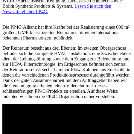
WERO Specialistische Reiniging, CMI, Alsico Hightech sowie
Bolidt Synthetic Products & Systems.
Lesen Sie auch den
Newsartikel über PP4C.
Die PP4C-Allianz hat ihre Kräfte bei der Realisierung eines 600 m²
großen, GMP-klassifizierten Reinraums für einen international
bekannten Pharmakonzern gebündelt.
Der Reinraum besteht aus drei Ebenen: Im zweiten Obergeschoss
befindet sich die komplette HVAC-Installation, eine Zwischenebene
dient der Leitungsführung sowie dem Zugang zur Beleuchtung und
zur HEPA-Filtertechnologie. Im Erdgeschoss befindet sich zentral
der Reinraum selbst: sechs Laminar-Flow-Kabinen aus Edelstahl, in
denen die verschiedenen Produktionsprozesse durchgeführt werden.
Dank der guten Zusammenarbeit mit dem Auftraggeber haben wir
die Genehmigung erhalten, einen Videoeindruck dieses
schlüsselfertigen PP4C-Projekts zu erstellen. Auf diese Weise
möchten wir Ihnen die PP4C-Organisation näher vorstellen.