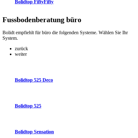
Bolidtop FiftyFifty
Fussbodenberatung
büro
Bolidt empfiehlt für büro die folgenden Systeme. Wählen Sie Ihr
System.
zurück
weiter
Bolidtop 525 Deco
Bolidtop 525
Bolidtop Sensation