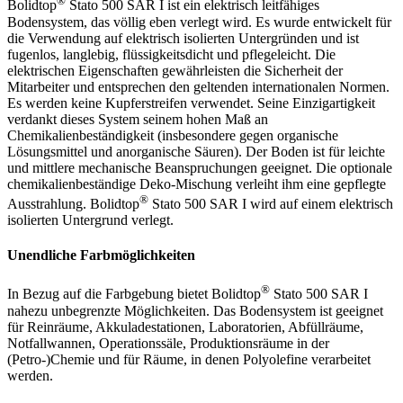
®
Bolidtop
Stato 500 SAR I ist ein elektrisch leitfähiges
Bodensystem, das völlig eben verlegt wird. Es wurde entwickelt für
die Verwendung auf elektrisch isolierten Untergründen und ist
fugenlos, langlebig, flüssigkeitsdicht und pflegeleicht. Die
elektrischen Eigenschaften gewährleisten die Sicherheit der
Mitarbeiter und entsprechen den geltenden internationalen Normen.
Es werden keine Kupferstreifen verwendet. Seine Einzigartigkeit
verdankt dieses System seinem hohen Maß an
Chemikalienbeständigkeit (insbesondere gegen organische
Lösungsmittel und anorganische Säuren). Der Boden ist für leichte
und mittlere mechanische Beanspruchungen geeignet. Die optionale
chemikalienbeständige Deko-Mischung verleiht ihm eine gepflegte
®
Ausstrahlung. Bolidtop
Stato 500 SAR I wird auf einem elektrisch
isolierten Untergrund verlegt.
Unendliche Farbmöglichkeiten
®
In Bezug auf die Farbgebung bietet Bolidtop
Stato 500 SAR I
nahezu unbegrenzte Möglichkeiten. Das Bodensystem ist geeignet
für Reinräume, Akkuladestationen, Laboratorien, Abfüllräume,
Notfallwannen, Operationssäle, Produktionsräume in der
(Petro-)Chemie und für Räume, in denen Polyolefine verarbeitet
werden.