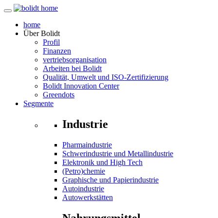
home
Über
Bolidt
Profil
Finanzen
vertriebsorganisation
Arbeiten bei Bolidt
Qualität, Umwelt und ISO-Zertifizierung
Bolidt Innovation Center
Greendots
Segmente
Industrie
Pharmaindustrie
Schwerindustrie und Metallindustrie
Elektronik und High Tech
(Petro)chemie
Graphische und Papierindustrie
Autoindustrie
Autowerkstätten
Nahrungsmittel