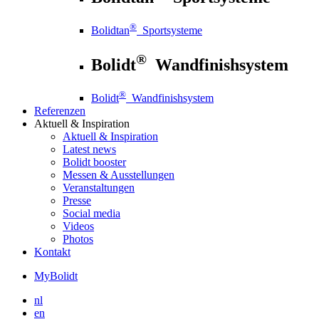
®
Bolidtan
Sportsysteme
®
Bolidt
Wandfinishsystem
®
Bolidt
Wandfinishsystem
Referenzen
Aktuell
& Inspiration
Aktuell
& Inspiration
Latest news
Bolidt booster
Messen & Ausstellungen
Veranstaltungen
Presse
Social media
Videos
Photos
Kontakt
MyBolidt
nl
en