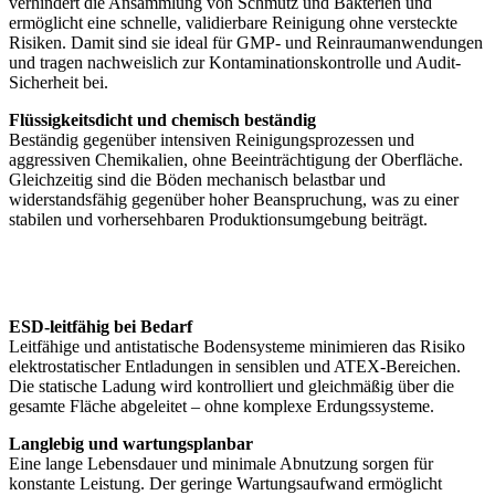
verhindert die Ansammlung von Schmutz und Bakterien und
ermöglicht eine schnelle, validierbare Reinigung ohne versteckte
Risiken. Damit sind sie ideal für GMP- und Reinraumanwendungen
und tragen nachweislich zur Kontaminationskontrolle und Audit-
Sicherheit bei.
Flüssigkeitsdicht und chemisch beständig
Beständig gegenüber intensiven Reinigungsprozessen und
aggressiven Chemikalien, ohne Beeinträchtigung der Oberfläche.
Gleichzeitig sind die Böden mechanisch belastbar und
widerstandsfähig gegenüber hoher Beanspruchung, was zu einer
stabilen und vorhersehbaren Produktionsumgebung beiträgt.
ESD-leitfähig bei Bedarf
Leitfähige und antistatische Bodensysteme minimieren das Risiko
elektrostatischer Entladungen in sensiblen und ATEX-Bereichen.
Die statische Ladung wird kontrolliert und gleichmäßig über die
gesamte Fläche abgeleitet – ohne komplexe Erdungssysteme.
Langlebig und wartungsplanbar
Eine lange Lebensdauer und minimale Abnutzung sorgen für
konstante Leistung. Der geringe Wartungsaufwand ermöglicht