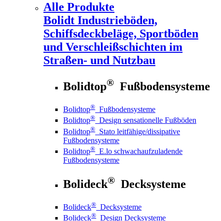
Alle Produkte
Bolidt
Industrieböden,
Schiffsdeckbeläge, Sportböden
und Verschleißschichten im
Straßen- und Nutzbau
®
Bolidtop
Fußbodensysteme
®
Bolidtop
Fußbodensysteme
®
Bolidtop
Design sensationelle Fußböden
®
Bolidtop
Stato leitfähige/dissipative
Fußbodensysteme
®
Bolidtop
E.lo schwachaufzuladende
Fußbodensysteme
®
Bolideck
Decksysteme
®
Bolideck
Decksysteme
®
Bolideck
Design Decksysteme