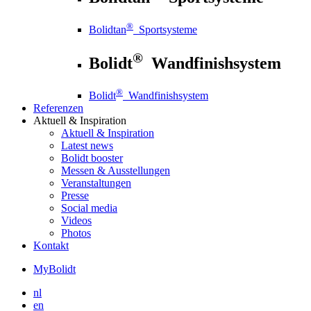
®
Bolidtan
Sportsysteme
®
Bolidt
Wandfinishsystem
®
Bolidt
Wandfinishsystem
Referenzen
Aktuell
& Inspiration
Aktuell
& Inspiration
Latest news
Bolidt booster
Messen & Ausstellungen
Veranstaltungen
Presse
Social media
Videos
Photos
Kontakt
MyBolidt
nl
en