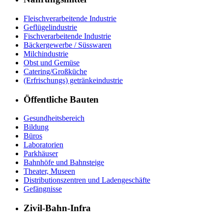
Fleischverarbeitende Industrie
Geflügelindustrie
Fischverarbeitende Industrie
Bäckergewerbe / Süsswaren
Milchindustrie
Obst und Gemüse
Catering/Großküche
(Erfrischungs) getränkeindustrie
Öffentliche Bauten
Gesundheitsbereich
Bildung
Büros
Laboratorien
Parkhäuser
Bahnhöfe und Bahnsteige
Theater, Museen
Distributionszentren und Ladengeschäfte
Gefängnisse
Zivil-Bahn-Infra