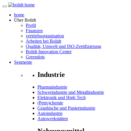
home
Über
Bolidt
Profil
Finanzen
vertriebsorganisation
Arbeiten bei Bolidt
Qualität, Umwelt und ISO-Zertifizierung
Bolidt Innovation Center
Greendots
Segmente
Industrie
Pharmaindustrie
Schwerindustrie und Metallindustrie
Elektronik und High Tech
(Petro)chemie
Graphische und Papierindustrie
Autoindustrie
Autowerkstätten
Nahrungsmittel