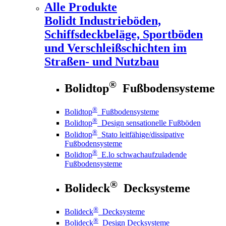
Alle Produkte
Bolidt
Industrieböden,
Schiffsdeckbeläge, Sportböden
und Verschleißschichten im
Straßen- und Nutzbau
®
Bolidtop
Fußbodensysteme
®
Bolidtop
Fußbodensysteme
®
Bolidtop
Design sensationelle Fußböden
®
Bolidtop
Stato leitfähige/dissipative
Fußbodensysteme
®
Bolidtop
E.lo schwachaufzuladende
Fußbodensysteme
®
Bolideck
Decksysteme
®
Bolideck
Decksysteme
®
Bolideck
Design Decksysteme