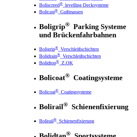
®
Boliscreed
levelling Decksysteme
®
Bolicast
Gußmassen
®
Boligrip
Parking Systeme
und Brückenfahrbahnen
®
Boligrip
Verschleißschichten
®
Bolidrain
Verschleißschichten
®
Bolidtop
Z.OK
®
Bolicoat
Coatingsysteme
®
Bolicoat
Coatingsysteme
®
Bolirail
Schienenfixierung
®
Bolirail
Schienenfixierung
®
Bolidtan
Sportsysteme