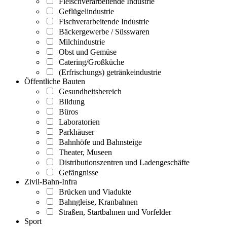
Fleischverarbeitende Industrie
Geflügelindustrie
Fischverarbeitende Industrie
Bäckergewerbe / Süsswaren
Milchindustrie
Obst und Gemüse
Catering/Großküche
(Erfrischungs) getränkeindustrie
Öffentliche Bauten
Gesundheitsbereich
Bildung
Büros
Laboratorien
Parkhäuser
Bahnhöfe und Bahnsteige
Theater, Museen
Distributionszentren und Ladengeschäfte
Gefängnisse
Zivil-Bahn-Infra
Brücken und Viadukte
Bahngleise, Kranbahnen
Straßen, Startbahnen und Vorfelder
Sport