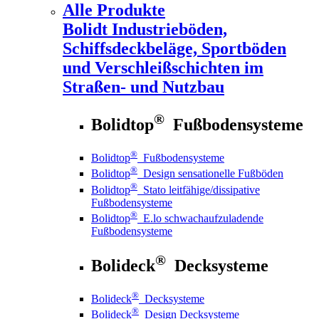
Alle Produkte
Bolidt
Industrieböden,
Schiffsdeckbeläge, Sportböden
und Verschleißschichten im
Straßen- und Nutzbau
®
Bolidtop
Fußbodensysteme
®
Bolidtop
Fußbodensysteme
®
Bolidtop
Design sensationelle Fußböden
®
Bolidtop
Stato leitfähige/dissipative
Fußbodensysteme
®
Bolidtop
E.lo schwachaufzuladende
Fußbodensysteme
®
Bolideck
Decksysteme
®
Bolideck
Decksysteme
®
Bolideck
Design Decksysteme