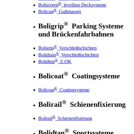
®
Boliscreed
levelling Decksysteme
®
Bolicast
Gußmassen
®
Boligrip
Parking Systeme
und Brückenfahrbahnen
®
Boligrip
Verschleißschichten
®
Bolidrain
Verschleißschichten
®
Bolidtop
Z.OK
®
Bolicoat
Coatingsysteme
®
Bolicoat
Coatingsysteme
®
Bolirail
Schienenfixierung
®
Bolirail
Schienenfixierung
®
Bolidtan
Sportsysteme