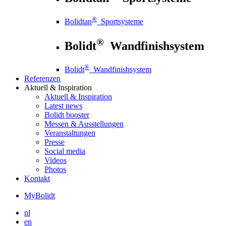
®
Bolidtan
Sportsysteme
®
Bolidt
Wandfinishsystem
®
Bolidt
Wandfinishsystem
Referenzen
Aktuell
& Inspiration
Aktuell
& Inspiration
Latest news
Bolidt booster
Messen & Ausstellungen
Veranstaltungen
Presse
Social media
Videos
Photos
Kontakt
MyBolidt
nl
en