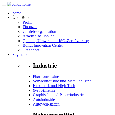
home
Über
Bolidt
Profil
Finanzen
vertriebsorganisation
Arbeiten bei Bolidt
Qualität, Umwelt und ISO-Zertifizierung
Bolidt Innovation Center
Greendots
Segmente
Industrie
Pharmaindustrie
Schwerindustrie und Metallindustrie
Elektronik und High Tech
(Petro)chemie
Graphische und Papierindustrie
Autoindustrie
Autowerkstätten
Nahrungsmittel