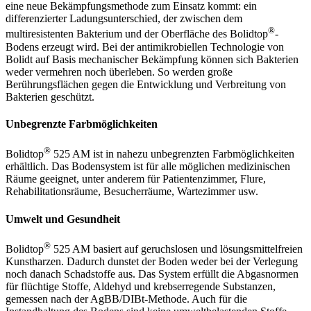
eine neue Bekämpfungsmethode zum Einsatz kommt: ein
differenzierter Ladungsunterschied, der zwischen dem
®
multiresistenten Bakterium und der Oberfläche des Bolidtop
-
Bodens erzeugt wird. Bei der antimikrobiellen Technologie von
Bolidt auf Basis mechanischer Bekämpfung können sich Bakterien
weder vermehren noch überleben. So werden große
Berührungsflächen gegen die Entwicklung und Verbreitung von
Bakterien geschützt.
Unbegrenzte Farbmöglichkeiten
®
Bolidtop
525 AM ist in nahezu unbegrenzten Farbmöglichkeiten
erhältlich. Das Bodensystem ist für alle möglichen medizinischen
Räume geeignet, unter anderem für Patientenzimmer, Flure,
Rehabilitationsräume, Besucherräume, Wartezimmer usw.
Umwelt und Gesundheit
®
Bolidtop
525 AM basiert auf geruchslosen und lösungsmittelfreien
Kunstharzen. Dadurch dunstet der Boden weder bei der Verlegung
noch danach Schadstoffe aus. Das System erfüllt die Abgasnormen
für flüchtige Stoffe, Aldehyd und krebserregende Substanzen,
gemessen nach der AgBB/DIBt-Methode. Auch für die