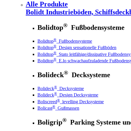
Alle Produkte
Bolidt
Industrieböden, Schiffsdeck
®
Bolidtop
Fußbodensysteme
®
Bolidtop
Fußbodensysteme
®
Bolidtop
Design sensationelle Fußböden
®
Bolidtop
Stato leitfähige/dissipative Fußbodens
®
Bolidtop
E.lo schwachaufzuladende Fußbodens
®
Bolideck
Decksysteme
®
Bolideck
Decksysteme
®
Bolideck
Design Decksysteme
®
Boliscreed
levelling Decksysteme
®
Bolicast
Gußmassen
®
Boligrip
Parking Systeme un