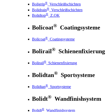
®
Boligrip
Verschleißschichten
®
Bolidrain
Verschleißschichten
®
Bolidtop
Z.OK
®
Bolicoat
Coatingsysteme
®
Bolicoat
Coatingsysteme
®
Bolirail
Schienenfixierung
®
Bolirail
Schienenfixierung
®
Bolidtan
Sportsysteme
®
Bolidtan
Sportsysteme
®
Bolidt
Wandfinishsystem
®
Bolidt
Wandfinishsystem