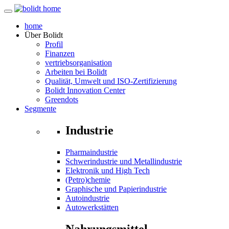
home
Über
Bolidt
Profil
Finanzen
vertriebsorganisation
Arbeiten bei Bolidt
Qualität, Umwelt und ISO-Zertifizierung
Bolidt Innovation Center
Greendots
Segmente
Industrie
Pharmaindustrie
Schwerindustrie und Metallindustrie
Elektronik und High Tech
(Petro)chemie
Graphische und Papierindustrie
Autoindustrie
Autowerkstätten
Nahrungsmittel