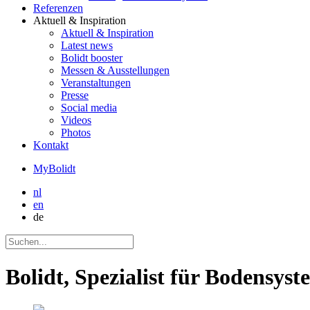
Referenzen
Aktuell
& Inspiration
Aktuell
& Inspiration
Latest news
Bolidt booster
Messen & Ausstellungen
Veranstaltungen
Presse
Social media
Videos
Photos
Kontakt
MyBolidt
nl
en
de
Bolidt, Spezialist für Bodensys