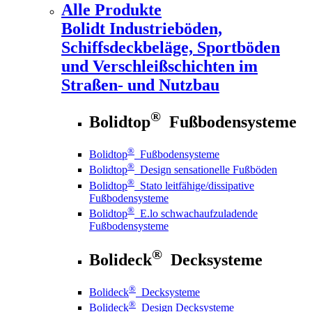
Alle Produkte
Bolidt
Industrieböden,
Schiffsdeckbeläge, Sportböden
und Verschleißschichten im
Straßen- und Nutzbau
®
Bolidtop
Fußbodensysteme
®
Bolidtop
Fußbodensysteme
®
Bolidtop
Design sensationelle Fußböden
®
Bolidtop
Stato leitfähige/dissipative
Fußbodensysteme
®
Bolidtop
E.lo schwachaufzuladende
Fußbodensysteme
®
Bolideck
Decksysteme
®
Bolideck
Decksysteme
®
Bolideck
Design Decksysteme