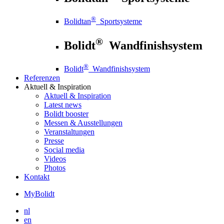
®
Bolidtan
Sportsysteme
®
Bolidt
Wandfinishsystem
®
Bolidt
Wandfinishsystem
Referenzen
Aktuell
& Inspiration
Aktuell
& Inspiration
Latest news
Bolidt booster
Messen & Ausstellungen
Veranstaltungen
Presse
Social media
Videos
Photos
Kontakt
MyBolidt
nl
en