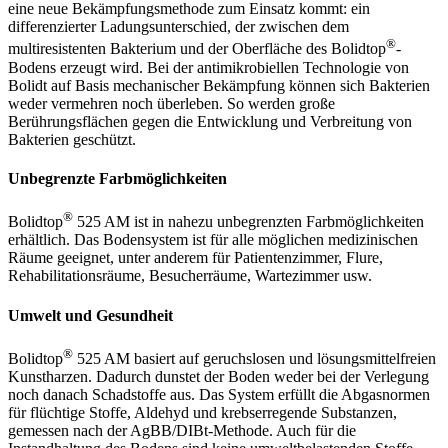
eine neue Bekämpfungsmethode zum Einsatz kommt: ein
differenzierter Ladungsunterschied, der zwischen dem
®
multiresistenten Bakterium und der Oberfläche des Bolidtop
-
Bodens erzeugt wird. Bei der antimikrobiellen Technologie von
Bolidt auf Basis mechanischer Bekämpfung können sich Bakterien
weder vermehren noch überleben. So werden große
Berührungsflächen gegen die Entwicklung und Verbreitung von
Bakterien geschützt.
Unbegrenzte Farbmöglichkeiten
®
Bolidtop
525 AM ist in nahezu unbegrenzten Farbmöglichkeiten
erhältlich. Das Bodensystem ist für alle möglichen medizinischen
Räume geeignet, unter anderem für Patientenzimmer, Flure,
Rehabilitationsräume, Besucherräume, Wartezimmer usw.
Umwelt und Gesundheit
®
Bolidtop
525 AM basiert auf geruchslosen und lösungsmittelfreien
Kunstharzen. Dadurch dunstet der Boden weder bei der Verlegung
noch danach Schadstoffe aus. Das System erfüllt die Abgasnormen
für flüchtige Stoffe, Aldehyd und krebserregende Substanzen,
gemessen nach der AgBB/DIBt-Methode. Auch für die