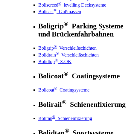
®
Boliscreed
levelling Decksysteme
®
Bolicast
Gußmassen
®
Boligrip
Parking Systeme
und Brückenfahrbahnen
®
Boligrip
Verschleißschichten
®
Bolidrain
Verschleißschichten
®
Bolidtop
Z.OK
®
Bolicoat
Coatingsysteme
®
Bolicoat
Coatingsysteme
®
Bolirail
Schienenfixierung
®
Bolirail
Schienenfixierung
®
Bolidtan
Sportsysteme