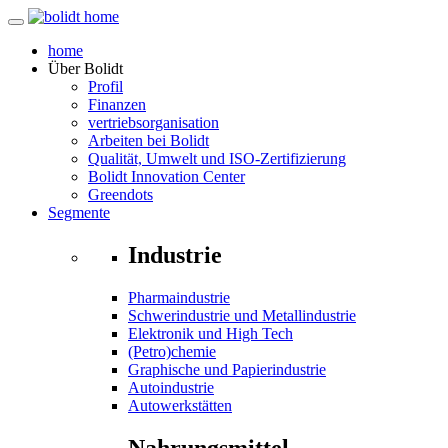
home
Über
Bolidt
Profil
Finanzen
vertriebsorganisation
Arbeiten bei Bolidt
Qualität, Umwelt und ISO-Zertifizierung
Bolidt Innovation Center
Greendots
Segmente
Industrie
Pharmaindustrie
Schwerindustrie und Metallindustrie
Elektronik und High Tech
(Petro)chemie
Graphische und Papierindustrie
Autoindustrie
Autowerkstätten
Nahrungsmittel