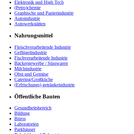
Elektronik und High Tech
(Petro)chemie
Graphische und Papierindustrie
Autoindustrie
Autowerkstätten
Nahrungsmittel
Fleischverarbeitende Industrie
Geflügelindustrie
Fischverarbeitende Industrie
Bäckergewerbe / Süsswaren
Milchindustrie
Obst und Gemüse
Catering/Großküche
(Erfrischungs) getränkeindustrie
Öffentliche Bauten
Gesundheitsbereich
Bildung
Büros
Laboratorien
Parkhäuser