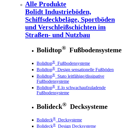
Alle Produkte
Bolidt
Industrieböden,
Schiffsdeckbeläge, Sportböden
und Verschleißschichten im
Straßen- und Nutzbau
®
Bolidtop
Fußbodensysteme
®
Bolidtop
Fußbodensysteme
®
Bolidtop
Design sensationelle Fußböden
®
Bolidtop
Stato leitfähige/dissipative
Fußbodensysteme
®
Bolidtop
E.lo schwachaufzuladende
Fußbodensysteme
®
Bolideck
Decksysteme
®
Bolideck
Decksysteme
®
Bolideck
Design Decksysteme