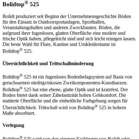
®
Bolidtop
525
Bolidt produziert seit Beginn der Unternehmensgeschichte Böden
für den Einsatz in Outdoorsportanlagen, Sporthallen,
Veranstaltungshallen und anderen Zweckbauten. Böden, die
aufgrund ihrer fugenlosen, glatten Oberfläche eine modere und
frische Optik haben, pflegeleicht sind und sich leicht reinigen lassen.
Die beste Wahl für Flure, Kantine und Umkleideräume ist
®
Bolidtop
525.
Übersichtlichkeit und Trittschallminderung
®
Bolidtop
525 ist ein fugenloses Bodenbelagsystem auf Basis von
geruchsarmen niedrigviskosen Zweikomponenten-Kunstharzen.
®
Bolidtop
525 hat eine ebene, glatte Optik und ist kratzfest. Der
Boden bietet dank seiner Zähelastizität hohen Gehkomfort. Die
mattierte Oberfläche und die einheitliche Farbgebung sorgen für
®
Übersichtlichkeit. Trittschall wird von Bolidtop
525 in hohem
Maße absorbiert.
Verlegung
®
Bolidtop
525 wird von den eigenen Fachleuten von Bolidt oder