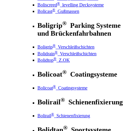
®
Boliscreed
levelling Decksysteme
®
Bolicast
Gußmassen
®
Boligrip
Parking Systeme
und Brückenfahrbahnen
®
Boligrip
Verschleißschichten
®
Bolidrain
Verschleißschichten
®
Bolidtop
Z.OK
®
Bolicoat
Coatingsysteme
®
Bolicoat
Coatingsysteme
®
Bolirail
Schienenfixierung
®
Bolirail
Schienenfixierung
®
Bolidtan
Sportsysteme