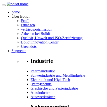
home
Über
Bolidt
Profil
Finanzen
vertriebsorganisation
Arbeiten bei Bolidt
Qualität, Umwelt und ISO-Zertifizierung
Bolidt Innovation Center
Greendots
Segmente
Industrie
Pharmaindustrie
Schwerindustrie und Metallindustrie
Elektronik und High Tech
(Petro)chemie
Graphische und Papierindustrie
Autoindustrie
Autowerkstätten
Nahrungsmittel