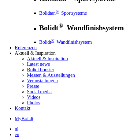
®
Bolidtan
Sportsysteme
®
Bolidt
Wandfinishsystem
®
Bolidt
Wandfinishsystem
Referenzen
Aktuell
& Inspiration
Aktuell
& Inspiration
Latest news
Bolidt booster
Messen & Ausstellungen
Veranstaltungen
Presse
Social media
Videos
Photos
Kontakt
MyBolidt
nl
en