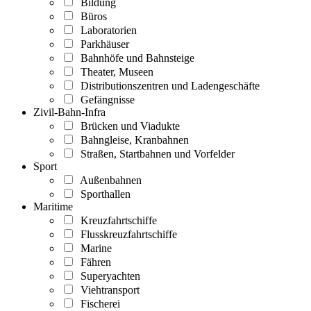
Bildung
Büros
Laboratorien
Parkhäuser
Bahnhöfe und Bahnsteige
Theater, Museen
Distributionszentren und Ladengeschäfte
Gefängnisse
Zivil-Bahn-Infra
Brücken und Viadukte
Bahngleise, Kranbahnen
Straßen, Startbahnen und Vorfelder
Sport
Außenbahnen
Sporthallen
Maritime
Kreuzfahrtschiffe
Flusskreuzfahrtschiffe
Marine
Fähren
Superyachten
Viehtransport
Fischerei