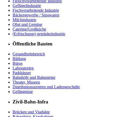
Fleischverarbeitende Industrie
Geflügelindustrie
Fischverarbeitende Industrie
Bäckergewerbe / Süsswaren
Milchindustrie
Obst und Gemüse
Catering/Großküche
(Erfrischungs) getränkeindustrie
Öffentliche Bauten
Gesundheitsbereich
Bildung
Büros
Laboratorien
Parkhäuser
Bahnhöfe und Bahnsteige
Theater, Museen
Distributionszentren und Ladengeschäfte
Gefängnisse
Zivil-Bahn-Infra
Brücken und Viadukte
Bahngleise, Kranbahnen