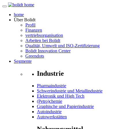
home
Über
Bolidt
Profil
Finanzen
vertriebsorganisation
Arbeiten bei Bolidt
Qualität, Umwelt und ISO-Zertifizierung
Bolidt Innovation Center
Greendots
Segmente
Industrie
Pharmaindustrie
Schwerindustrie und Metallindustrie
Elektronik und High Tech
(Petro)chemie
Graphische und Papierindustrie
Autoindustrie
Autowerkstätten
Nahrungsmittel