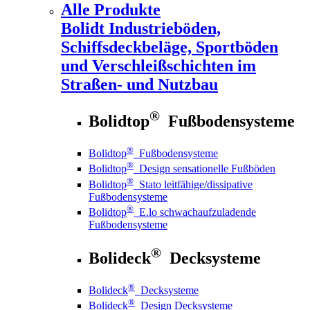
Alle Produkte
Bolidt
Industrieböden,
Schiffsdeckbeläge, Sportböden
und Verschleißschichten im
Straßen- und Nutzbau
®
Bolidtop
Fußbodensysteme
®
Bolidtop
Fußbodensysteme
®
Bolidtop
Design sensationelle Fußböden
®
Bolidtop
Stato leitfähige/dissipative
Fußbodensysteme
®
Bolidtop
E.lo schwachaufzuladende
Fußbodensysteme
®
Bolideck
Decksysteme
®
Bolideck
Decksysteme
®
Bolideck
Design Decksysteme