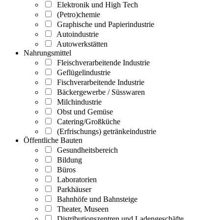
Elektronik und High Tech
(Petro)chemie
Graphische und Papierindustrie
Autoindustrie
Autowerkstätten
Nahrungsmittel
Fleischverarbeitende Industrie
Geflügelindustrie
Fischverarbeitende Industrie
Bäckergewerbe / Süsswaren
Milchindustrie
Obst und Gemüse
Catering/Großküche
(Erfrischungs) getränkeindustrie
Öffentliche Bauten
Gesundheitsbereich
Bildung
Büros
Laboratorien
Parkhäuser
Bahnhöfe und Bahnsteige
Theater, Museen
Distributionszentren und Ladengeschäfte