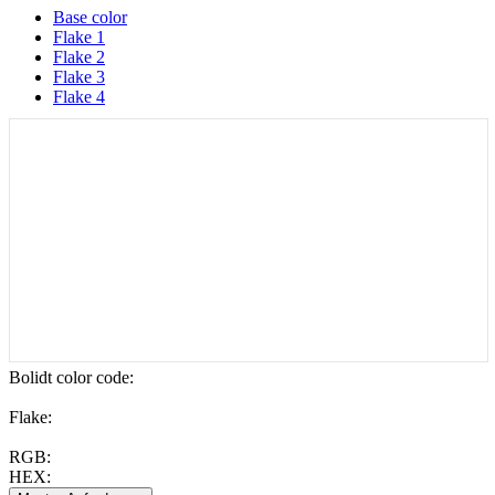
Base color
Flake 1
Flake 2
Flake 3
Flake 4
Bolidt color code
:
Flake:
RGB:
HEX: