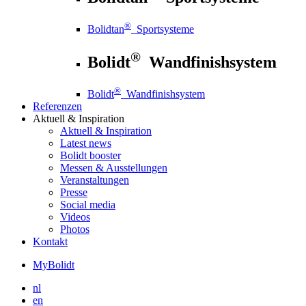
®
Bolidtan
Sportsysteme
®
Bolidt
Wandfinishsystem
®
Bolidt
Wandfinishsystem
Referenzen
Aktuell
& Inspiration
Aktuell
& Inspiration
Latest news
Bolidt booster
Messen & Ausstellungen
Veranstaltungen
Presse
Social media
Videos
Photos
Kontakt
MyBolidt
nl
en