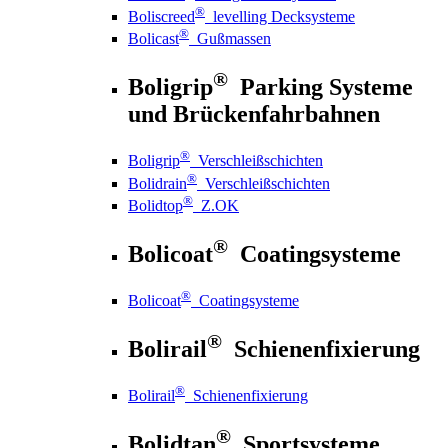
®
Boliscreed
levelling Decksysteme
®
Bolicast
Gußmassen
®
Boligrip
Parking Systeme
und Brückenfahrbahnen
®
Boligrip
Verschleißschichten
®
Bolidrain
Verschleißschichten
®
Bolidtop
Z.OK
®
Bolicoat
Coatingsysteme
®
Bolicoat
Coatingsysteme
®
Bolirail
Schienenfixierung
®
Bolirail
Schienenfixierung
®
Bolidtan
Sportsysteme