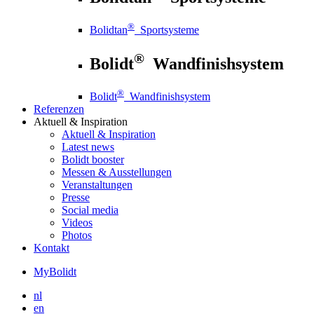
®
Bolidtan
Sportsysteme
®
Bolidt
Wandfinishsystem
®
Bolidt
Wandfinishsystem
Referenzen
Aktuell
& Inspiration
Aktuell
& Inspiration
Latest news
Bolidt booster
Messen & Ausstellungen
Veranstaltungen
Presse
Social media
Videos
Photos
Kontakt
MyBolidt
nl
en