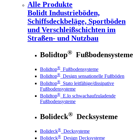
Alle Produkte
Bolidt
Industrieböden,
Schiffsdeckbeläge, Sportböden
und Verschleißschichten im
Straßen- und Nutzbau
®
Bolidtop
Fußbodensysteme
®
Bolidtop
Fußbodensysteme
®
Bolidtop
Design sensationelle Fußböden
®
Bolidtop
Stato leitfähige/dissipative
Fußbodensysteme
®
Bolidtop
E.lo schwachaufzuladende
Fußbodensysteme
®
Bolideck
Decksysteme
®
Bolideck
Decksysteme
®
Bolideck
Design Decksysteme