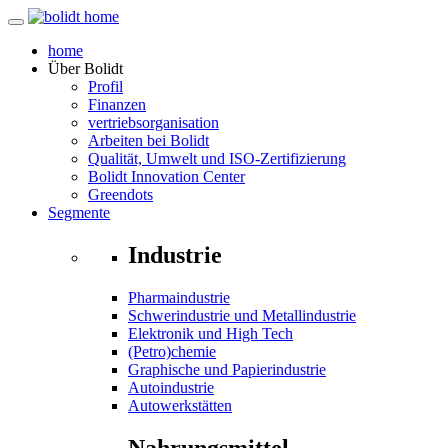
home
Über
Bolidt
Profil
Finanzen
vertriebsorganisation
Arbeiten bei Bolidt
Qualität, Umwelt und ISO-Zertifizierung
Bolidt Innovation Center
Greendots
Segmente
Industrie
Pharmaindustrie
Schwerindustrie und Metallindustrie
Elektronik und High Tech
(Petro)chemie
Graphische und Papierindustrie
Autoindustrie
Autowerkstätten
Nahrungsmittel