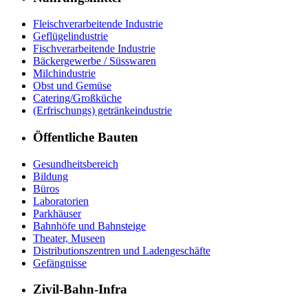
Fleischverarbeitende Industrie
Geflügelindustrie
Fischverarbeitende Industrie
Bäckergewerbe / Süsswaren
Milchindustrie
Obst und Gemüse
Catering/Großküche
(Erfrischungs) getränkeindustrie
Öffentliche Bauten
Gesundheitsbereich
Bildung
Büros
Laboratorien
Parkhäuser
Bahnhöfe und Bahnsteige
Theater, Museen
Distributionszentren und Ladengeschäfte
Gefängnisse
Zivil-Bahn-Infra