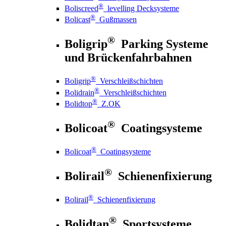
®
Boliscreed
levelling Decksysteme
®
Bolicast
Gußmassen
®
Boligrip
Parking Systeme
und Brückenfahrbahnen
®
Boligrip
Verschleißschichten
®
Bolidrain
Verschleißschichten
®
Bolidtop
Z.OK
®
Bolicoat
Coatingsysteme
®
Bolicoat
Coatingsysteme
®
Bolirail
Schienenfixierung
®
Bolirail
Schienenfixierung
®
Bolidtan
Sportsysteme