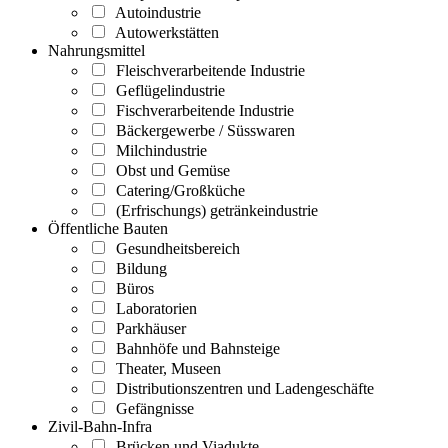
Autoindustrie
Autowerkstätten
Nahrungsmittel
Fleischverarbeitende Industrie
Geflügelindustrie
Fischverarbeitende Industrie
Bäckergewerbe / Süsswaren
Milchindustrie
Obst und Gemüse
Catering/Großküche
(Erfrischungs) getränkeindustrie
Öffentliche Bauten
Gesundheitsbereich
Bildung
Büros
Laboratorien
Parkhäuser
Bahnhöfe und Bahnsteige
Theater, Museen
Distributionszentren und Ladengeschäfte
Gefängnisse
Zivil-Bahn-Infra
Brücken und Viadukte