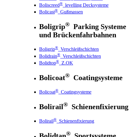
®
Boliscreed
levelling Decksysteme
®
Bolicast
Gußmassen
®
Boligrip
Parking Systeme
und Brückenfahrbahnen
®
Boligrip
Verschleißschichten
®
Bolidrain
Verschleißschichten
®
Bolidtop
Z.OK
®
Bolicoat
Coatingsysteme
®
Bolicoat
Coatingsysteme
®
Bolirail
Schienenfixierung
®
Bolirail
Schienenfixierung
®
Bolidtan
Sportsysteme