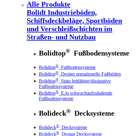
Alle Produkte
Bolidt
Industrieböden,
Schiffsdeckbeläge, Sportböden
und Verschleißschichten im
Straßen- und Nutzbau
®
Bolidtop
Fußbodensysteme
®
Bolidtop
Fußbodensysteme
®
Bolidtop
Design sensationelle Fußböden
®
Bolidtop
Stato leitfähige/dissipative
Fußbodensysteme
®
Bolidtop
E.lo schwachaufzuladende
Fußbodensysteme
®
Bolideck
Decksysteme
®
Bolideck
Decksysteme
®
Bolideck
Design Decksysteme