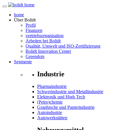
home
Über
Bolidt
Profil
Finanzen
vertriebsorganisation
Arbeiten bei Bolidt
Qualität, Umwelt und ISO-Zertifizierung
Bolidt Innovation Center
Greendots
Segmente
Industrie
Pharmaindustrie
Schwerindustrie und Metallindustrie
Elektronik und High Tech
(Petro)chemie
Graphische und Papierindustrie
Autoindustrie
Autowerkstätten
Nahrungsmittel