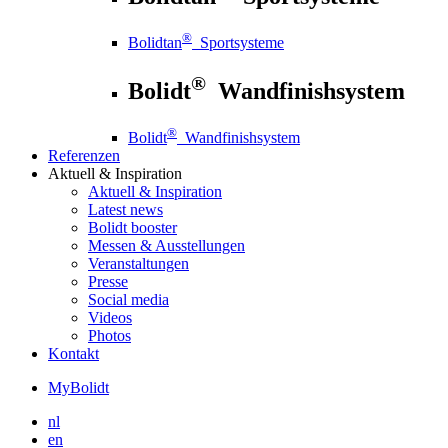
®
Bolidtan
Sportsysteme
®
Bolidt
Wandfinishsystem
®
Bolidt
Wandfinishsystem
Referenzen
Aktuell
& Inspiration
Aktuell
& Inspiration
Latest news
Bolidt booster
Messen & Ausstellungen
Veranstaltungen
Presse
Social media
Videos
Photos
Kontakt
MyBolidt
nl
en