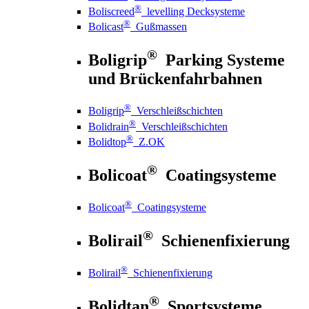
®
Boliscreed
levelling Decksysteme
®
Bolicast
Gußmassen
®
Boligrip
Parking Systeme
und Brückenfahrbahnen
®
Boligrip
Verschleißschichten
®
Bolidrain
Verschleißschichten
®
Bolidtop
Z.OK
®
Bolicoat
Coatingsysteme
®
Bolicoat
Coatingsysteme
®
Bolirail
Schienenfixierung
®
Bolirail
Schienenfixierung
®
Bolidtan
Sportsysteme