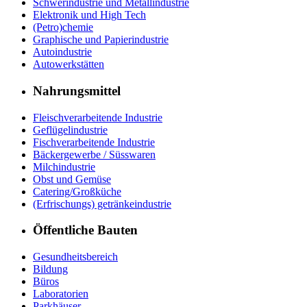
Schwerindustrie und Metallindustrie
Elektronik und High Tech
(Petro)chemie
Graphische und Papierindustrie
Autoindustrie
Autowerkstätten
Nahrungsmittel
Fleischverarbeitende Industrie
Geflügelindustrie
Fischverarbeitende Industrie
Bäckergewerbe / Süsswaren
Milchindustrie
Obst und Gemüse
Catering/Großküche
(Erfrischungs) getränkeindustrie
Öffentliche Bauten
Gesundheitsbereich
Bildung
Büros
Laboratorien
Parkhäuser