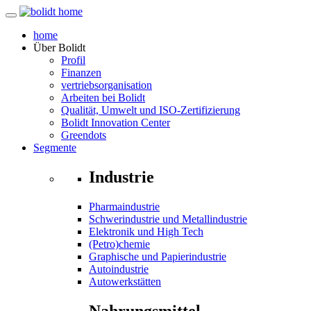
home
Über
Bolidt
Profil
Finanzen
vertriebsorganisation
Arbeiten bei Bolidt
Qualität, Umwelt und ISO-Zertifizierung
Bolidt Innovation Center
Greendots
Segmente
Industrie
Pharmaindustrie
Schwerindustrie und Metallindustrie
Elektronik und High Tech
(Petro)chemie
Graphische und Papierindustrie
Autoindustrie
Autowerkstätten
Nahrungsmittel