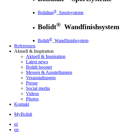
®
Bolidtan
Sportsysteme
®
Bolidt
Wandfinishsystem
®
Bolidt
Wandfinishsystem
Referenzen
Aktuell
& Inspiration
Aktuell
& Inspiration
Latest news
Bolidt booster
Messen & Ausstellungen
Veranstaltungen
Presse
Social media
Videos
Photos
Kontakt
MyBolidt
nl
en