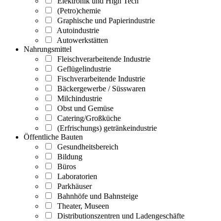
Elektronik und High Tech
(Petro)chemie
Graphische und Papierindustrie
Autoindustrie
Autowerkstätten
Nahrungsmittel
Fleischverarbeitende Industrie
Geflügelindustrie
Fischverarbeitende Industrie
Bäckergewerbe / Süsswaren
Milchindustrie
Obst und Gemüse
Catering/Großküche
(Erfrischungs) getränkeindustrie
Öffentliche Bauten
Gesundheitsbereich
Bildung
Büros
Laboratorien
Parkhäuser
Bahnhöfe und Bahnsteige
Theater, Museen
Distributionszentren und Ladengeschäfte