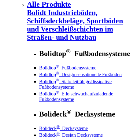
Alle Produkte
Bolidt
Industrieböden,
Schiffsdeckbeläge, Sportböden
und Verschleißschichten im
Straßen- und Nutzbau
®
Bolidtop
Fußbodensysteme
®
Bolidtop
Fußbodensysteme
®
Bolidtop
Design sensationelle Fußböden
®
Bolidtop
Stato leitfähige/dissipative
Fußbodensysteme
®
Bolidtop
E.lo schwachaufzuladende
Fußbodensysteme
®
Bolideck
Decksysteme
®
Bolideck
Decksysteme
®
Bolideck
Design Decksysteme