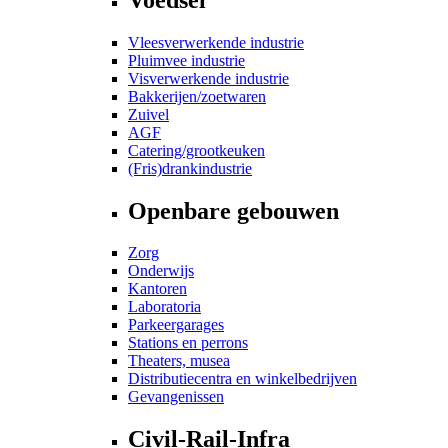
Vleesverwerkende industrie
Pluimvee industrie
Visverwerkende industrie
Bakkerijen/zoetwaren
Zuivel
AGF
Catering/grootkeuken
(Fris)drankindustrie
Openbare gebouwen
Zorg
Onderwijs
Kantoren
Laboratoria
Parkeergarages
Stations en perrons
Theaters, musea
Distributiecentra en winkelbedrijven
Gevangenissen
Civil-Rail-Infra