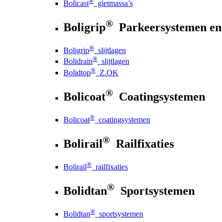
®
Bolicast
gietmassa’s
®
Boligrip
Parkeersystemen en
®
Boligrip
slijtlagen
®
Bolidrain
slijtlagen
®
Bolidtop
Z.OK
®
Bolicoat
Coatingsystemen
®
Bolicoat
coatingsystemen
®
Bolirail
Railfixaties
®
Bolirail
railfixaties
®
Bolidtan
Sportsystemen
®
Bolidtan
sportsystemen