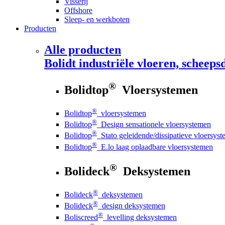
Visserij
Offshore
Sleep- en werkboten
Producten
Alle producten
Bolidt
industriële vloeren, scheepsd
®
Bolidtop
Vloersystemen
®
Bolidtop
vloersystemen
®
Bolidtop
Design sensationele vloersystemen
®
Bolidtop
Stato geleidende/dissipatieve vloersys
®
Bolidtop
E.lo laag oplaadbare vloersystemen
®
Bolideck
Deksystemen
®
Bolideck
deksystemen
®
Bolideck
design deksystemen
®
Boliscreed
levelling deksystemen