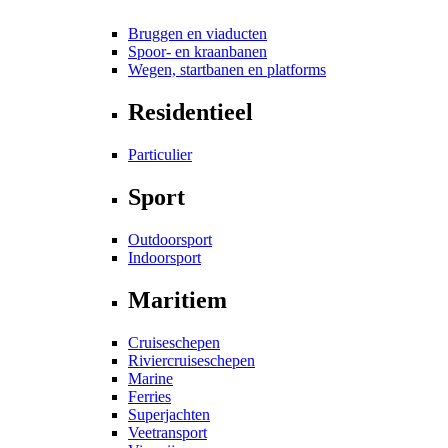
Bruggen en viaducten
Spoor- en kraanbanen
Wegen, startbanen en platforms
Residentieel
Particulier
Sport
Outdoorsport
Indoorsport
Maritiem
Cruiseschepen
Riviercruiseschepen
Marine
Ferries
Superjachten
Veetransport