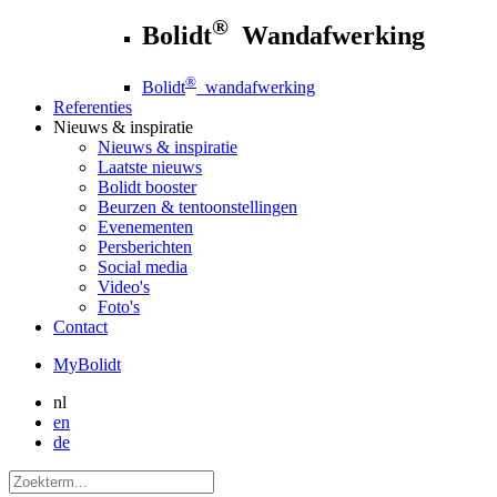
®
Bolidt
Wandafwerking
®
Bolidt
wandafwerking
Referenties
Nieuws
& inspiratie
Nieuws
& inspiratie
Laatste nieuws
Bolidt booster
Beurzen & tentoonstellingen
Evenementen
Persberichten
Social media
Video's
Foto's
Contact
MyBolidt
nl
en
de