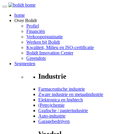
home
Over
Bolidt
Profiel
Financiën
Verkooporganisatie
Werken bij Bolidt
Kwaliteit, Milieu en ISO-certificatie
Bolidt Innovation Center
Greendots
Segmenten
Industrie
Farmaceutische industrie
Zware industrie en metaalindustrie
Elektronica en hightech
(Petro)chemie
Grafische / papierindustrie
Auto-industrie
Garagebedrijven
Voedsel