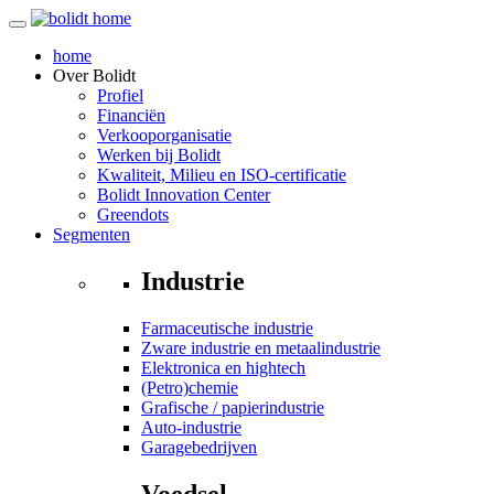
home
Over
Bolidt
Profiel
Financiën
Verkooporganisatie
Werken bij Bolidt
Kwaliteit, Milieu en ISO-certificatie
Bolidt Innovation Center
Greendots
Segmenten
Industrie
Farmaceutische industrie
Zware industrie en metaalindustrie
Elektronica en hightech
(Petro)chemie
Grafische / papierindustrie
Auto-industrie
Garagebedrijven
Voedsel