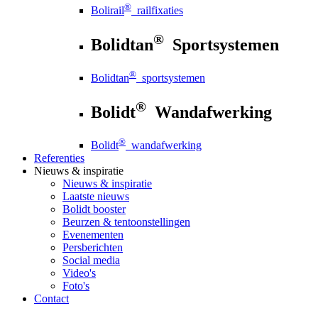
®
Bolirail
railfixaties
®
Bolidtan
Sportsystemen
®
Bolidtan
sportsystemen
®
Bolidt
Wandafwerking
®
Bolidt
wandafwerking
Referenties
Nieuws
& inspiratie
Nieuws
& inspiratie
Laatste nieuws
Bolidt booster
Beurzen & tentoonstellingen
Evenementen
Persberichten
Social media
Video's
Foto's
Contact