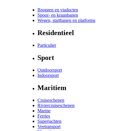
Bruggen en viaducten
Spoor- en kraanbanen
Wegen, startbanen en platforms
Residentieel
Particulier
Sport
Outdoorsport
Indoorsport
Maritiem
Cruiseschepen
Riviercruiseschepen
Marine
Ferries
Superjachten
Veetransport