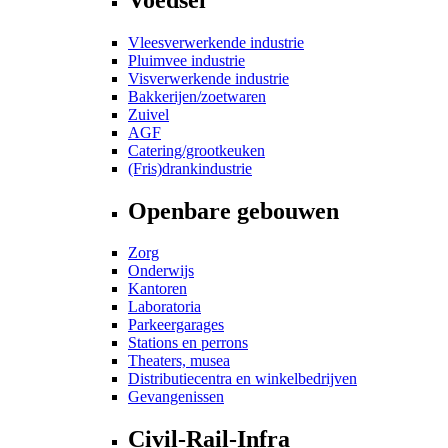
Vleesverwerkende industrie
Pluimvee industrie
Visverwerkende industrie
Bakkerijen/zoetwaren
Zuivel
AGF
Catering/grootkeuken
(Fris)drankindustrie
Openbare gebouwen
Zorg
Onderwijs
Kantoren
Laboratoria
Parkeergarages
Stations en perrons
Theaters, musea
Distributiecentra en winkelbedrijven
Gevangenissen
Civil-Rail-Infra