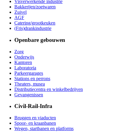
Visverwerkende industrie
Bakkerijen/zoetwaren
Zuivel
AGF
Catering/grootkeuken
(Fris)drankindustrie
Openbare gebouwen
Zorg
Onderwijs
Kantoren
Laboratoria
Parkeergarages
Stations en perrons
Theaters, musea
Distributiecentra en winkelbedrijven
Gevangenissen
Civil-Rail-Infra
Bruggen en viaducten
Spoor- en kraanbanen
Wegen, startbanen en platforms