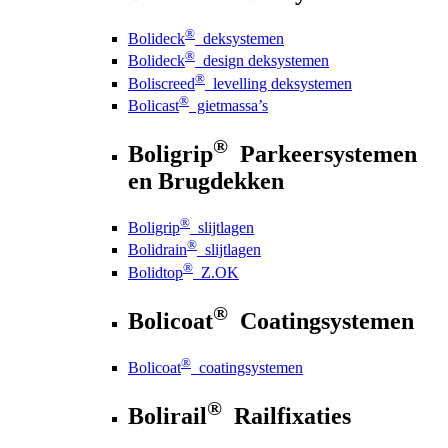
®
Bolideck
deksystemen
®
Bolideck
design deksystemen
®
Boliscreed
levelling deksystemen
®
Bolicast
gietmassa’s
®
Boligrip
Parkeersystemen
en Brugdekken
®
Boligrip
slijtlagen
®
Bolidrain
slijtlagen
®
Bolidtop
Z.OK
®
Bolicoat
Coatingsystemen
®
Bolicoat
coatingsystemen
®
Bolirail
Railfixaties