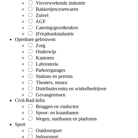
Visverwerkende industrie
Bakkerijen/zoetwaren
Zuivel
AGF
Catering/grootkeuken
(Fris)drankindustrie
Openbare gebouwen
Zorg
Onderwijs
Kantoren
Laboratoria
Parkeergarages
Stations en perrons
Theaters, musea
Distributiecentra en winkelbedrijven
Gevangenissen
Civil-Rail-Infra
Bruggen en viaducten
Spoor- en kraanbanen
Wegen, startbanen en platforms
Sport
Outdoorsport
Indoorsport