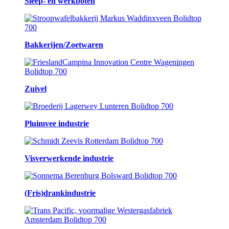
Sleep- en werkboten
Bakkerijen/Zoetwaren
Zuivel
Pluimvee industrie
Visverwerkende industrie
(Fris)drankindustrie