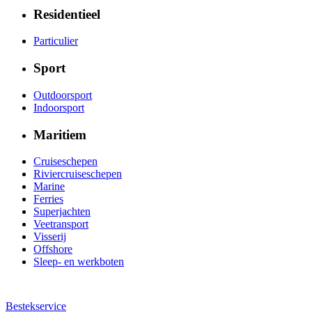
Residentieel
Particulier
Sport
Outdoorsport
Indoorsport
Maritiem
Cruiseschepen
Riviercruiseschepen
Marine
Ferries
Superjachten
Veetransport
Visserij
Offshore
Sleep- en werkboten
Bestekservice