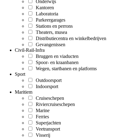
Onderwijs
Kantoren
Laboratoria
Parkeergarages
Stations en perrons
Theaters, musea
Distributiecentra en winkelbedrijven
Gevangenissen
Civil-Rail-Infra
Bruggen en viaducten
Spoor- en kraanbanen
Wegen, startbanen en platforms
Sport
Outdoorsport
Indoorsport
Maritiem
Cruiseschepen
Riviercruiseschepen
Marine
Ferries
Superjachten
Veetransport
Visserij