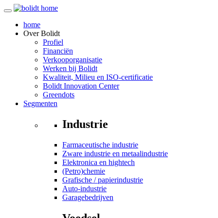
home
Over
Bolidt
Profiel
Financiën
Verkooporganisatie
Werken bij Bolidt
Kwaliteit, Milieu en ISO-certificatie
Bolidt Innovation Center
Greendots
Segmenten
Industrie
Farmaceutische industrie
Zware industrie en metaalindustrie
Elektronica en hightech
(Petro)chemie
Grafische / papierindustrie
Auto-industrie
Garagebedrijven
Voedsel