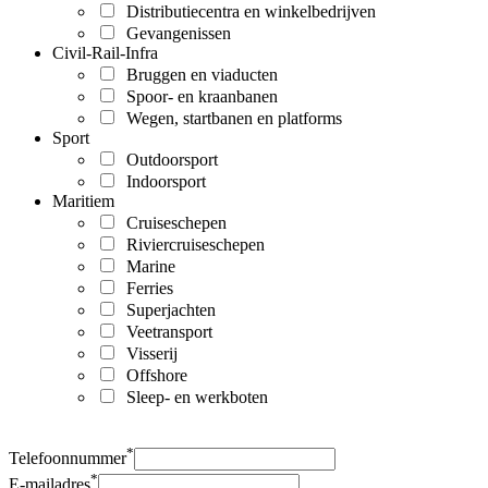
Distributiecentra en winkelbedrijven
Gevangenissen
Civil-Rail-Infra
Bruggen en viaducten
Spoor- en kraanbanen
Wegen, startbanen en platforms
Sport
Outdoorsport
Indoorsport
Maritiem
Cruiseschepen
Riviercruiseschepen
Marine
Ferries
Superjachten
Veetransport
Visserij
Offshore
Sleep- en werkboten
*
Telefoonnummer
*
E-mailadres