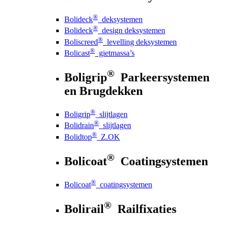
®
Bolideck
deksystemen
®
Bolideck
design deksystemen
®
Boliscreed
levelling deksystemen
®
Bolicast
gietmassa’s
®
Boligrip
Parkeersystemen
en Brugdekken
®
Boligrip
slijtlagen
®
Bolidrain
slijtlagen
®
Bolidtop
Z.OK
®
Bolicoat
Coatingsystemen
®
Bolicoat
coatingsystemen
®
Bolirail
Railfixaties