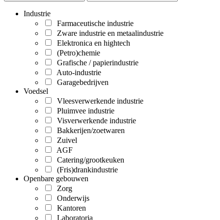
Industrie
Farmaceutische industrie
Zware industrie en metaalindustrie
Elektronica en hightech
(Petro)chemie
Grafische / papierindustrie
Auto-industrie
Garagebedrijven
Voedsel
Vleesverwerkende industrie
Pluimvee industrie
Visverwerkende industrie
Bakkerijen/zoetwaren
Zuivel
AGF
Catering/grootkeuken
(Fris)drankindustrie
Openbare gebouwen
Zorg
Onderwijs
Kantoren
Laboratoria