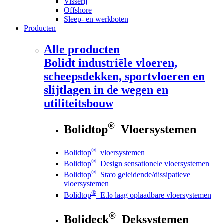
Visserij
Offshore
Sleep- en werkboten
Producten
Alle producten
Bolidt
industriële vloeren,
scheepsdekken, sportvloeren en
slijtlagen in de wegen en
utiliteitsbouw
®
Bolidtop
Vloersystemen
®
Bolidtop
vloersystemen
®
Bolidtop
Design sensationele vloersystemen
®
Bolidtop
Stato geleidende/dissipatieve
vloersystemen
®
Bolidtop
E.lo laag oplaadbare vloersystemen
®
Bolideck
Deksystemen