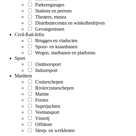
Parkeergarages
Stations en perrons
Theaters, musea
Distributiecentra en winkelbedrijven
Gevangenissen
Civil-Rail-Infra
Bruggen en viaducten
Spoor- en kraanbanen
Wegen, startbanen en platforms
Sport
Outdoorsport
Indoorsport
Maritiem
Cruiseschepen
Riviercruiseschepen
Marine
Ferries
Superjachten
Veetransport
Visserij
Offshore
Sleep- en werkboten