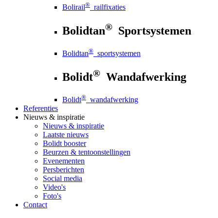
®
Bolirail
railfixaties
®
Bolidtan
Sportsystemen
®
Bolidtan
sportsystemen
®
Bolidt
Wandafwerking
®
Bolidt
wandafwerking
Referenties
Nieuws
& inspiratie
Nieuws
& inspiratie
Laatste nieuws
Bolidt booster
Beurzen & tentoonstellingen
Evenementen
Persberichten
Social media
Video's
Foto's
Contact