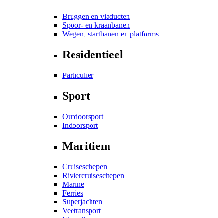
Bruggen en viaducten
Spoor- en kraanbanen
Wegen, startbanen en platforms
Residentieel
Particulier
Sport
Outdoorsport
Indoorsport
Maritiem
Cruiseschepen
Riviercruiseschepen
Marine
Ferries
Superjachten
Veetransport