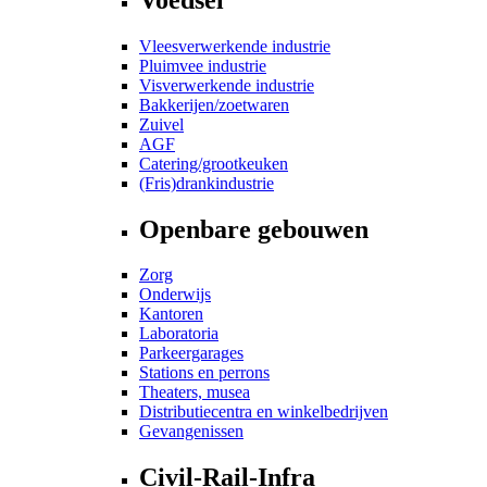
Vleesverwerkende industrie
Pluimvee industrie
Visverwerkende industrie
Bakkerijen/zoetwaren
Zuivel
AGF
Catering/grootkeuken
(Fris)drankindustrie
Openbare gebouwen
Zorg
Onderwijs
Kantoren
Laboratoria
Parkeergarages
Stations en perrons
Theaters, musea
Distributiecentra en winkelbedrijven
Gevangenissen
Civil-Rail-Infra