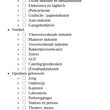
Zware industrie en metaalindustrie
Elektronica en hightech
(Petro)chemie
Grafische / papierindustrie
Auto-industrie
Garagebedrijven
Voedsel
Vleesverwerkende industrie
Pluimvee industrie
Visverwerkende industrie
Bakkerijen/zoetwaren
Zuivel
AGF
Catering/grootkeuken
(Fris)drankindustrie
Openbare gebouwen
Zorg
Onderwijs
Kantoren
Laboratoria
Parkeergarages
Stations en perrons
Theaters, musea