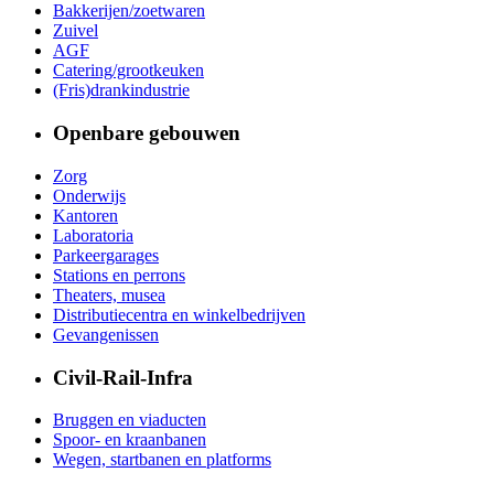
Bakkerijen/zoetwaren
Zuivel
AGF
Catering/grootkeuken
(Fris)drankindustrie
Openbare gebouwen
Zorg
Onderwijs
Kantoren
Laboratoria
Parkeergarages
Stations en perrons
Theaters, musea
Distributiecentra en winkelbedrijven
Gevangenissen
Civil-Rail-Infra
Bruggen en viaducten
Spoor- en kraanbanen
Wegen, startbanen en platforms