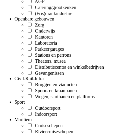
AGF
Catering/grootkeuken
(Fris)drankindustrie
Openbare gebouwen
Zorg
Onderwijs
Kantoren
Laboratoria
Parkeergarages
Stations en perrons
Theaters, musea
Distributiecentra en winkelbedrijven
Gevangenissen
Civil-Rail-Infra
Bruggen en viaducten
Spoor- en kraanbanen
Wegen, startbanen en platforms
Sport
Outdoorsport
Indoorsport
Maritiem
Cruiseschepen
Riviercruiseschepen