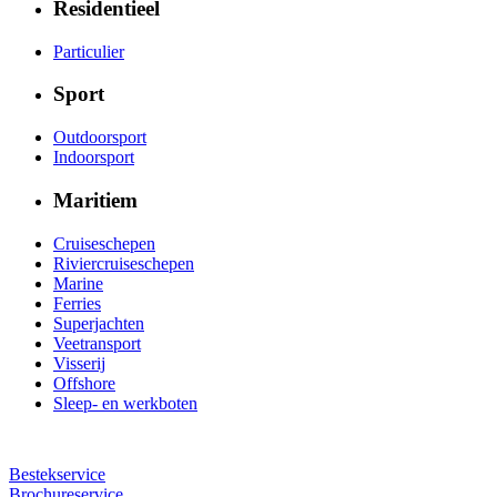
Residentieel
Particulier
Sport
Outdoorsport
Indoorsport
Maritiem
Cruiseschepen
Riviercruiseschepen
Marine
Ferries
Superjachten
Veetransport
Visserij
Offshore
Sleep- en werkboten
Bestekservice
Brochureservice