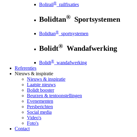
®
Bolirail
railfixaties
®
Bolidtan
Sportsystemen
®
Bolidtan
sportsystemen
®
Bolidt
Wandafwerking
®
Bolidt
wandafwerking
Referenties
Nieuws
& inspiratie
Nieuws
& inspiratie
Laatste nieuws
Bolidt booster
Beurzen & tentoonstellingen
Evenementen
Persberichten
Social media
Video's
Foto's
Contact