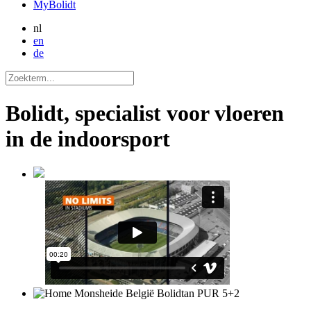
MyBolidt
nl
en
de
Bolidt, specialist voor vloeren
in de indoorsport