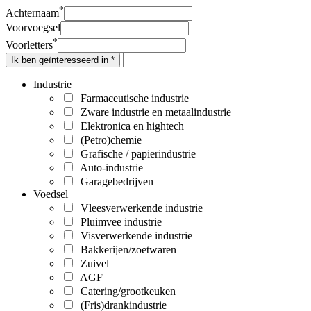
*
Achternaam
Voorvoegsel
*
Voorletters
Ik ben geïnteresseerd in *
Industrie
Farmaceutische industrie
Zware industrie en metaalindustrie
Elektronica en hightech
(Petro)chemie
Grafische / papierindustrie
Auto-industrie
Garagebedrijven
Voedsel
Vleesverwerkende industrie
Pluimvee industrie
Visverwerkende industrie
Bakkerijen/zoetwaren
Zuivel
AGF
Catering/grootkeuken
(Fris)drankindustrie