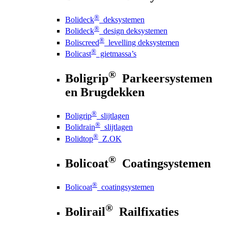
®
Bolideck
deksystemen
®
Bolideck
design deksystemen
®
Boliscreed
levelling deksystemen
®
Bolicast
gietmassa’s
®
Boligrip
Parkeersystemen
en Brugdekken
®
Boligrip
slijtlagen
®
Bolidrain
slijtlagen
®
Bolidtop
Z.OK
®
Bolicoat
Coatingsystemen
®
Bolicoat
coatingsystemen
®
Bolirail
Railfixaties