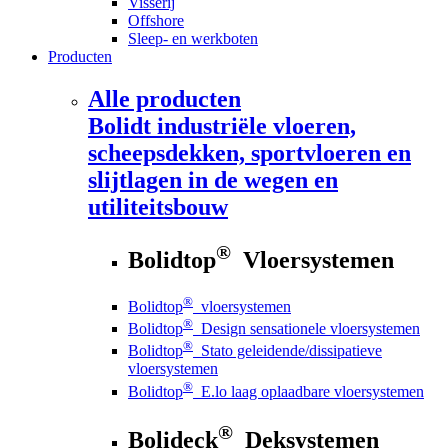
Visserij
Offshore
Sleep- en werkboten
Producten
Alle producten
Bolidt
industriële vloeren,
scheepsdekken, sportvloeren en
slijtlagen in de wegen en
utiliteitsbouw
®
Bolidtop
Vloersystemen
®
Bolidtop
vloersystemen
®
Bolidtop
Design sensationele vloersystemen
®
Bolidtop
Stato geleidende/dissipatieve
vloersystemen
®
Bolidtop
E.lo laag oplaadbare vloersystemen
®
Bolideck
Deksystemen