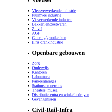
Vleesverwerkende industrie
Pluimvee industrie
Visverwerkende industrie
Bakkerijen/zoetwaren
Zuivel
AGF
Catering/grootkeuken
(Fris)drankindustrie
Openbare gebouwen
Zorg
Onderwijs
Kantoren
Laboratoria
Parkeergarages
Stations en perrons
Theaters, musea
Distributiecentra en winkelbedrijven
Gevangenissen
Civil-Rail-Infra