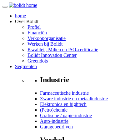
home
Over
Bolidt
Profiel
Financiën
Verkooporganisatie
Werken bij Bolidt
Kwaliteit, Milieu en ISO-certificatie
Bolidt Innovation Center
Greendots
Segmenten
Industrie
Farmaceutische industrie
Zware industrie en metaalindustrie
Elektronica en hightech
(Petro)chemie
Grafische / papierindustrie
Auto-industrie
Garagebedrijven
Voedsel