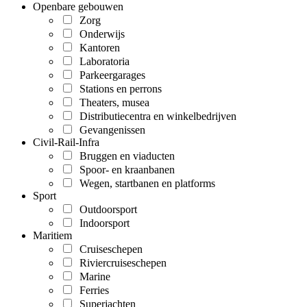
Openbare gebouwen
Zorg
Onderwijs
Kantoren
Laboratoria
Parkeergarages
Stations en perrons
Theaters, musea
Distributiecentra en winkelbedrijven
Gevangenissen
Civil-Rail-Infra
Bruggen en viaducten
Spoor- en kraanbanen
Wegen, startbanen en platforms
Sport
Outdoorsport
Indoorsport
Maritiem
Cruiseschepen
Riviercruiseschepen
Marine
Ferries
Superjachten