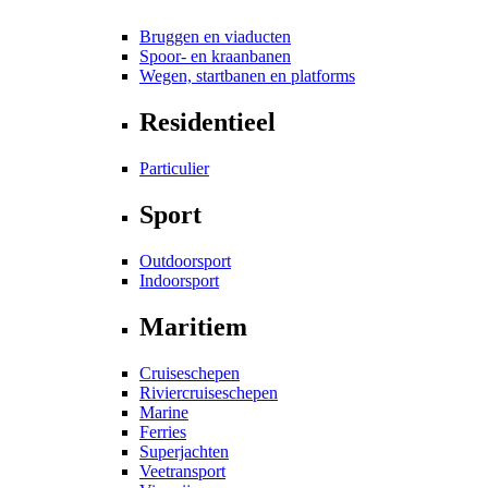
Bruggen en viaducten
Spoor- en kraanbanen
Wegen, startbanen en platforms
Residentieel
Particulier
Sport
Outdoorsport
Indoorsport
Maritiem
Cruiseschepen
Riviercruiseschepen
Marine
Ferries
Superjachten
Veetransport