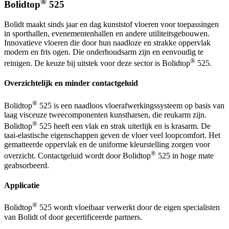
®
Bolidtop
525
Bolidt maakt sinds jaar en dag kunststof vloeren voor toepassingen
in sporthallen, evenementenhallen en andere utiliteitsgebouwen.
Innovatieve vloeren die door hun naadloze en strakke oppervlak
modern en fris ogen. Die onderhoudsarm zijn en eenvoudig te
®
reinigen. De keuze bij uitstek voor deze sector is Bolidtop
525.
Overzichtelijk en minder contactgeluid
®
Bolidtop
525 is een naadloos vloerafwerkingssysteem op basis van
laag visceuze tweecomponenten kunstharsen, die reukarm zijn.
®
Bolidtop
525 heeft een vlak en strak uiterlijk en is krasarm. De
taai-elastische eigenschappen geven de vloer veel loopcomfort. Het
gematteerde oppervlak en de uniforme kleurstelling zorgen voor
®
overzicht. Contactgeluid wordt door Bolidtop
525 in hoge mate
geabsorbeerd.
Applicatie
®
Bolidtop
525 wordt vloeibaar verwerkt door de eigen specialisten
van Bolidt of door gecertificeerde partners.