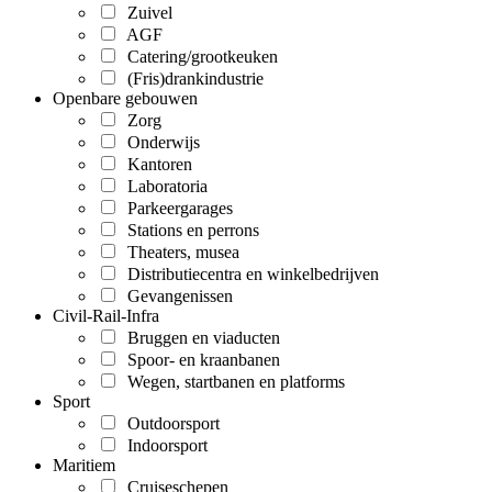
Zuivel
AGF
Catering/grootkeuken
(Fris)drankindustrie
Openbare gebouwen
Zorg
Onderwijs
Kantoren
Laboratoria
Parkeergarages
Stations en perrons
Theaters, musea
Distributiecentra en winkelbedrijven
Gevangenissen
Civil-Rail-Infra
Bruggen en viaducten
Spoor- en kraanbanen
Wegen, startbanen en platforms
Sport
Outdoorsport
Indoorsport
Maritiem
Cruiseschepen