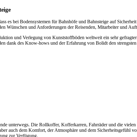
teige
dass es bei Bodensystemen für Bahnhöfe und Bahnsteige auf Sicherheit 
 den Wünschen und Anforderungen der Reisenden, Mitarbeiter und Auft
oduktion und Verlegung von Kunststoffböden weltweit ein sehr gefragte
Böden dank des Know-hows und der Erfahrung von Bolidt den strengsten 
nde unterwegs. Die Rollkoffer, Kofferkarren, Fahrräder und die viele
tig aber auch dem Komfort, der Atmosphäre und dem Sicherheitsgefühl v
rung zur Verfügung.