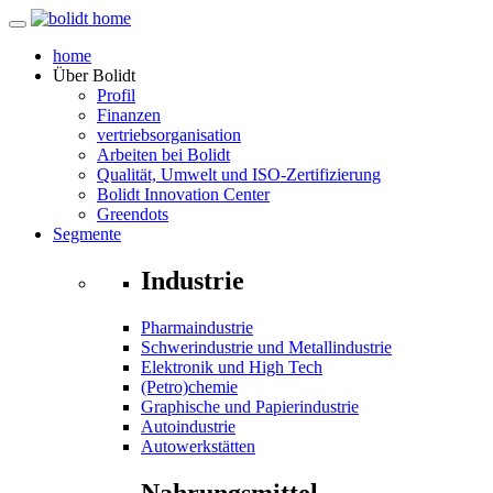
home
Über
Bolidt
Profil
Finanzen
vertriebsorganisation
Arbeiten bei Bolidt
Qualität, Umwelt und ISO-Zertifizierung
Bolidt Innovation Center
Greendots
Segmente
Industrie
Pharmaindustrie
Schwerindustrie und Metallindustrie
Elektronik und High Tech
(Petro)chemie
Graphische und Papierindustrie
Autoindustrie
Autowerkstätten
Nahrungsmittel