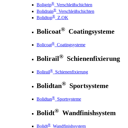
®
Boligrip
Verschleißschichten
®
Bolidrain
Verschleißschichten
®
Bolidtop
Z.OK
®
Bolicoat
Coatingsysteme
®
Bolicoat
Coatingsysteme
®
Bolirail
Schienenfixierung
®
Bolirail
Schienenfixierung
®
Bolidtan
Sportsysteme
®
Bolidtan
Sportsysteme
®
Bolidt
Wandfinishsystem
®
Bolidt
Wandfinishsystem