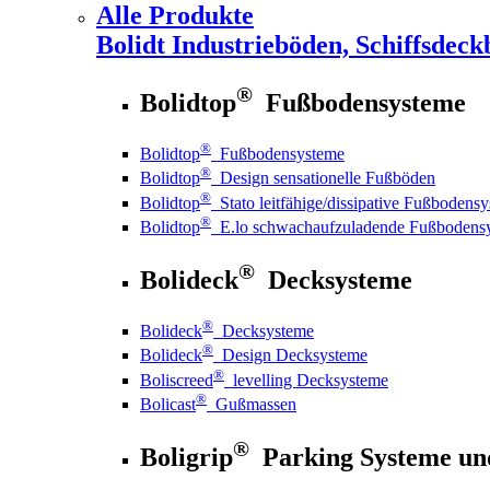
Alle Produkte
Bolidt
Industrieböden, Schiffsdeck
®
Bolidtop
Fußbodensysteme
®
Bolidtop
Fußbodensysteme
®
Bolidtop
Design sensationelle Fußböden
®
Bolidtop
Stato leitfähige/dissipative Fußbodens
®
Bolidtop
E.lo schwachaufzuladende Fußbodens
®
Bolideck
Decksysteme
®
Bolideck
Decksysteme
®
Bolideck
Design Decksysteme
®
Boliscreed
levelling Decksysteme
®
Bolicast
Gußmassen
®
Boligrip
Parking Systeme un