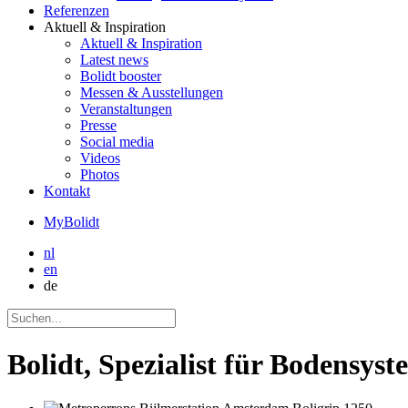
Referenzen
Aktuell
& Inspiration
Aktuell
& Inspiration
Latest news
Bolidt booster
Messen & Ausstellungen
Veranstaltungen
Presse
Social media
Videos
Photos
Kontakt
MyBolidt
nl
en
de
Bolidt, Spezialist für Bodensys