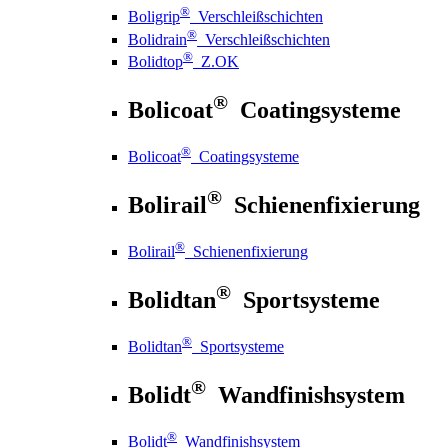
®
Boligrip
Verschleißschichten
®
Bolidrain
Verschleißschichten
®
Bolidtop
Z.OK
®
Bolicoat
Coatingsysteme
®
Bolicoat
Coatingsysteme
®
Bolirail
Schienenfixierung
®
Bolirail
Schienenfixierung
®
Bolidtan
Sportsysteme
®
Bolidtan
Sportsysteme
®
Bolidt
Wandfinishsystem
®
Bolidt
Wandfinishsystem