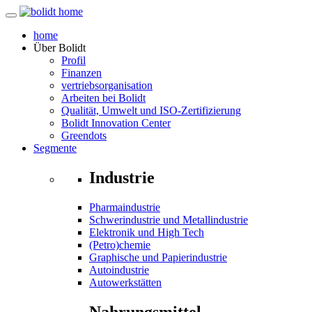
home
Über
Bolidt
Profil
Finanzen
vertriebsorganisation
Arbeiten bei Bolidt
Qualität, Umwelt und ISO-Zertifizierung
Bolidt Innovation Center
Greendots
Segmente
Industrie
Pharmaindustrie
Schwerindustrie und Metallindustrie
Elektronik und High Tech
(Petro)chemie
Graphische und Papierindustrie
Autoindustrie
Autowerkstätten
Nahrungsmittel