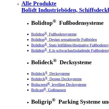
Alle Produkte
Bolidt
Industrieböden, Schiffsdeck
®
Bolidtop
Fußbodensysteme
®
Bolidtop
Fußbodensysteme
®
Bolidtop
Design sensationelle Fußböden
®
Bolidtop
Stato leitfähige/dissipative Fußbodens
®
Bolidtop
E.lo schwachaufzuladende Fußbodens
®
Bolideck
Decksysteme
®
Bolideck
Decksysteme
®
Bolideck
Design Decksysteme
®
Boliscreed
levelling Decksysteme
®
Bolicast
Gußmassen
®
Boligrip
Parking Systeme un