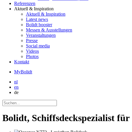
Referenzen
Aktuell
& Inspiration
Aktuell
& Inspiration
Latest news
Bolidt booster
Messen & Ausstellungen
Veranstaltungen
Presse
Social media
Videos
Photos
Kontakt
MyBolidt
nl
en
de
Bolidt, Schiffsdeckspezialist fü