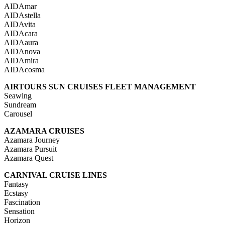
AIDAmar
AIDAstella
AIDAvita
AIDAcara
AIDAaura
AIDAnova
AIDAmira
AIDAcosma
AIRTOURS SUN CRUISES FLEET MANAGEMENT
Seawing
Sundream
Carousel
AZAMARA CRUISES
Azamara Journey
Azamara Pursuit
Azamara Quest
CARNIVAL CRUISE LINES
Fantasy
Ecstasy
Fascination
Sensation
Horizon