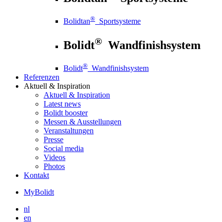
®
Bolidtan
Sportsysteme
®
Bolidt
Wandfinishsystem
®
Bolidt
Wandfinishsystem
Referenzen
Aktuell
& Inspiration
Aktuell
& Inspiration
Latest news
Bolidt booster
Messen & Ausstellungen
Veranstaltungen
Presse
Social media
Videos
Photos
Kontakt
MyBolidt
nl
en