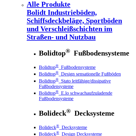
Alle Produkte
Bolidt
Industrieböden,
Schiffsdeckbeläge, Sportböden
und Verschleißschichten im
Straßen- und Nutzbau
®
Bolidtop
Fußbodensysteme
®
Bolidtop
Fußbodensysteme
®
Bolidtop
Design sensationelle Fußböden
®
Bolidtop
Stato leitfähige/dissipative
Fußbodensysteme
®
Bolidtop
E.lo schwachaufzuladende
Fußbodensysteme
®
Bolideck
Decksysteme
®
Bolideck
Decksysteme
®
Bolideck
Design Decksysteme