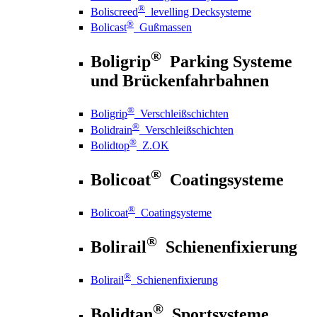
®
Boliscreed
levelling Decksysteme
®
Bolicast
Gußmassen
®
Boligrip
Parking Systeme
und Brückenfahrbahnen
®
Boligrip
Verschleißschichten
®
Bolidrain
Verschleißschichten
®
Bolidtop
Z.OK
®
Bolicoat
Coatingsysteme
®
Bolicoat
Coatingsysteme
®
Bolirail
Schienenfixierung
®
Bolirail
Schienenfixierung
®
Bolidtan
Sportsysteme