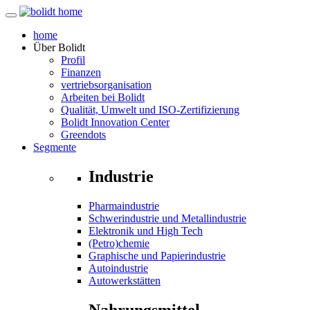
home
Über
Bolidt
Profil
Finanzen
vertriebsorganisation
Arbeiten bei Bolidt
Qualität, Umwelt und ISO-Zertifizierung
Bolidt Innovation Center
Greendots
Segmente
Industrie
Pharmaindustrie
Schwerindustrie und Metallindustrie
Elektronik und High Tech
(Petro)chemie
Graphische und Papierindustrie
Autoindustrie
Autowerkstätten
Nahrungsmittel