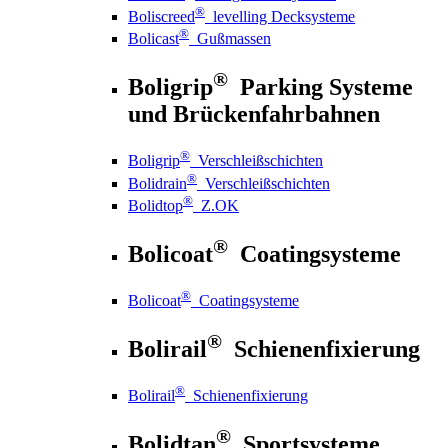
®
Boliscreed
levelling Decksysteme
®
Bolicast
Gußmassen
®
Boligrip
Parking Systeme
und Brückenfahrbahnen
®
Boligrip
Verschleißschichten
®
Bolidrain
Verschleißschichten
®
Bolidtop
Z.OK
®
Bolicoat
Coatingsysteme
®
Bolicoat
Coatingsysteme
®
Bolirail
Schienenfixierung
®
Bolirail
Schienenfixierung
®
Bolidtan
Sportsysteme