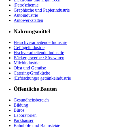
(Petro)chemie
Graphische und Papierindustrie
Autoindustrie
Autowerkstätten
Nahrungsmittel
Fleischverarbeitende Industrie
Geflügelindustrie
Fischverarbeitende Industrie
Bäckergewerbe / Süsswaren
Milchindustrie
Obst und Gemüse
Catering/Großküche
(Erfrischungs) getränkeindustrie
Öffentliche Bauten
Gesundheitsbereich
Bildung
Büros
Laboratorien
Parkhäuser
Bahnhöfe und Bahnsteige