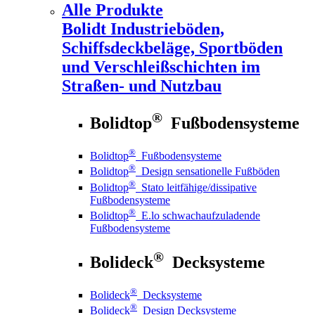
Alle Produkte
Bolidt
Industrieböden,
Schiffsdeckbeläge, Sportböden
und Verschleißschichten im
Straßen- und Nutzbau
®
Bolidtop
Fußbodensysteme
®
Bolidtop
Fußbodensysteme
®
Bolidtop
Design sensationelle Fußböden
®
Bolidtop
Stato leitfähige/dissipative
Fußbodensysteme
®
Bolidtop
E.lo schwachaufzuladende
Fußbodensysteme
®
Bolideck
Decksysteme
®
Bolideck
Decksysteme
®
Bolideck
Design Decksysteme