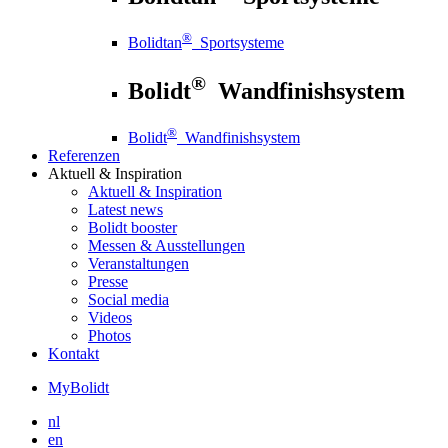
®
Bolidtan
Sportsysteme
®
Bolidt
Wandfinishsystem
®
Bolidt
Wandfinishsystem
Referenzen
Aktuell
& Inspiration
Aktuell
& Inspiration
Latest news
Bolidt booster
Messen & Ausstellungen
Veranstaltungen
Presse
Social media
Videos
Photos
Kontakt
MyBolidt
nl
en