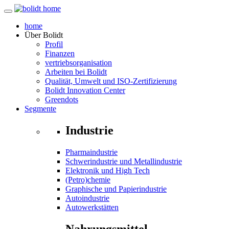
home
Über
Bolidt
Profil
Finanzen
vertriebsorganisation
Arbeiten bei Bolidt
Qualität, Umwelt und ISO-Zertifizierung
Bolidt Innovation Center
Greendots
Segmente
Industrie
Pharmaindustrie
Schwerindustrie und Metallindustrie
Elektronik und High Tech
(Petro)chemie
Graphische und Papierindustrie
Autoindustrie
Autowerkstätten
Nahrungsmittel