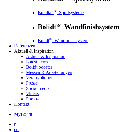
®
Bolidtan
Sportsysteme
®
Bolidt
Wandfinishsystem
®
Bolidt
Wandfinishsystem
Referenzen
Aktuell
& Inspiration
Aktuell
& Inspiration
Latest news
Bolidt booster
Messen & Ausstellungen
Veranstaltungen
Presse
Social media
Videos
Photos
Kontakt
MyBolidt
nl
en