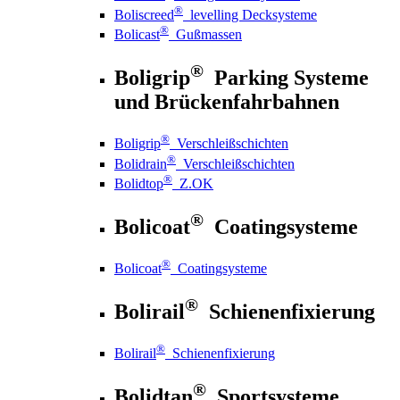
®
Boliscreed
levelling Decksysteme
®
Bolicast
Gußmassen
®
Boligrip
Parking Systeme
und Brückenfahrbahnen
®
Boligrip
Verschleißschichten
®
Bolidrain
Verschleißschichten
®
Bolidtop
Z.OK
®
Bolicoat
Coatingsysteme
®
Bolicoat
Coatingsysteme
®
Bolirail
Schienenfixierung
®
Bolirail
Schienenfixierung
®
Bolidtan
Sportsysteme