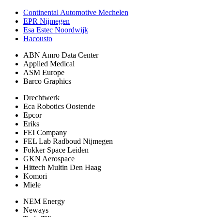
Continental Automotive Mechelen
EPR Nijmegen
Esa Estec Noordwijk
Hacousto
ABN Amro Data Center
Applied Medical
ASM Europe
Barco Graphics
Drechtwerk
Eca Robotics Oostende
Epcor
Eriks
FEI Company
FEL Lab Radboud Nijmegen
Fokker Space Leiden
GKN Aerospace
Hittech Multin Den Haag
Komori
Miele
NEM Energy
Neways