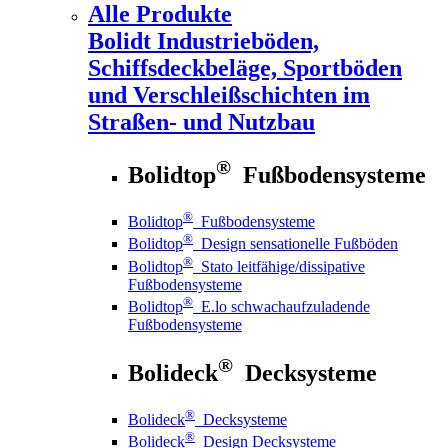
Alle Produkte
Bolidt
Industrieböden,
Schiffsdeckbeläge, Sportböden
und Verschleißschichten im
Straßen- und Nutzbau
®
Bolidtop
Fußbodensysteme
®
Bolidtop
Fußbodensysteme
®
Bolidtop
Design sensationelle Fußböden
®
Bolidtop
Stato leitfähige/dissipative
Fußbodensysteme
®
Bolidtop
E.lo schwachaufzuladende
Fußbodensysteme
®
Bolideck
Decksysteme
®
Bolideck
Decksysteme
®
Bolideck
Design Decksysteme