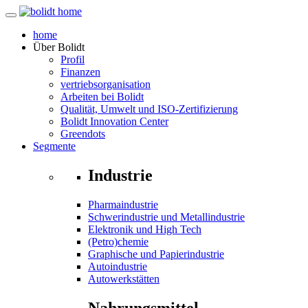
home
Über
Bolidt
Profil
Finanzen
vertriebsorganisation
Arbeiten bei Bolidt
Qualität, Umwelt und ISO-Zertifizierung
Bolidt Innovation Center
Greendots
Segmente
Industrie
Pharmaindustrie
Schwerindustrie und Metallindustrie
Elektronik und High Tech
(Petro)chemie
Graphische und Papierindustrie
Autoindustrie
Autowerkstätten
Nahrungsmittel