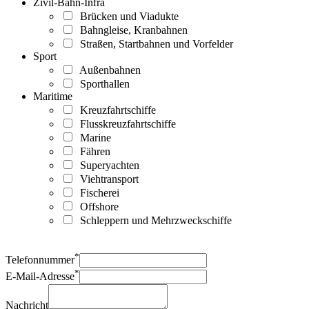
Zivil-Bahn-Infra
Brücken und Viadukte
Bahngleise, Kranbahnen
Straßen, Startbahnen und Vorfelder
Sport
Außenbahnen
Sporthallen
Maritime
Kreuzfahrtschiffe
Flusskreuzfahrtschiffe
Marine
Fähren
Superyachten
Viehtransport
Fischerei
Offshore
Schleppern und Mehrzweckschiffe
*
Telefonnummer
*
E-Mail-Adresse
Nachricht