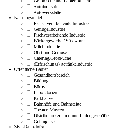
Graphische und Papierindustrie
Autoindustrie
Autowerkstätten
Nahrungsmittel
Fleischverarbeitende Industrie
Geflügelindustrie
Fischverarbeitende Industrie
Bäckergewerbe / Süsswaren
Milchindustrie
Obst und Gemüse
Catering/Großküche
(Erfrischungs) getränkeindustrie
Öffentliche Bauten
Gesundheitsbereich
Bildung
Büros
Laboratorien
Parkhäuser
Bahnhöfe und Bahnsteige
Theater, Museen
Distributionszentren und Ladengeschäfte
Gefängnisse
Zivil-Bahn-Infra