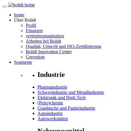
home
Über
Bolidt
Profil
Finanzen
vertriebsorganisation
Arbeiten bei Bolidt
Qualität, Umwelt und ISO-Zertifizierung
Bolidt Innovation Center
Greendots
Segmente
Industrie
Pharmaindustrie
Schwerindustrie und Metallindustrie
Elektronik und High Tech
(Petro)chemie
Graphische und Papierindustrie
Autoindustrie
Autowerkstätten
Nahrungsmittel