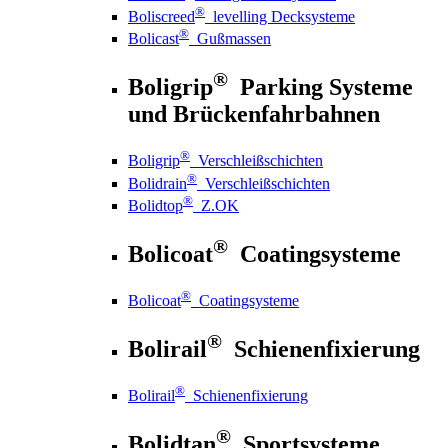
®
Boliscreed
levelling Decksysteme
®
Bolicast
Gußmassen
®
Boligrip
Parking Systeme
und Brückenfahrbahnen
®
Boligrip
Verschleißschichten
®
Bolidrain
Verschleißschichten
®
Bolidtop
Z.OK
®
Bolicoat
Coatingsysteme
®
Bolicoat
Coatingsysteme
®
Bolirail
Schienenfixierung
®
Bolirail
Schienenfixierung
®
Bolidtan
Sportsysteme