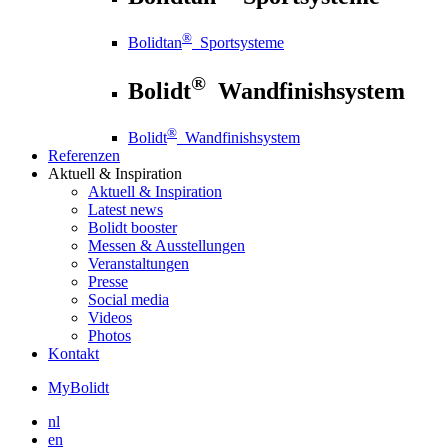
®
Bolidtan
Sportsysteme
®
Bolidt
Wandfinishsystem
®
Bolidt
Wandfinishsystem
Referenzen
Aktuell
& Inspiration
Aktuell
& Inspiration
Latest news
Bolidt booster
Messen & Ausstellungen
Veranstaltungen
Presse
Social media
Videos
Photos
Kontakt
MyBolidt
nl
en