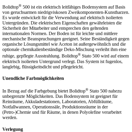
®
Bolidtop
500 ist ein elektrisch leitfähiges Bodensystem auf Basis
von geruchsarmen niedrigviskosen Zweikomponenten-Kunstharzen.
Es wurde entwickelt für die Verwendung auf elektrisch isolierten
Untergründen. Die elektrischen Eigenschaften gewährleisten die
Sicherheit der Mitarbeiter und entsprechen den geltenden
internationalen Normen. Der Boden ist für leichte und mittlere
mechanische Beanspruchungen geeignet. Seine Beständigkeit gegen
organische Lösungsmittel wie Aceton ist außergewöhnlich und die
optionale chemikalienbeständige Deko-Mischung verleiht ihm eine
®
ruhige, gepflegte Ausstrahlung. Bolidtop
Stato 500 wird auf einem
elektrisch isolierten Untergrund verlegt. Das System ist fugenlos,
langlebig, flüssigkeitsdicht und pflegeleicht.
Unendliche Farbmöglichkeiten
®
In Bezug auf die Farbgebung bietet Bolidtop
Stato 500 nahezu
unbegrenzte Möglichkeiten. Das Bodensystem ist geeignet für
Reinräume, Akkuladestationen, Laboratorien, Abfüllräume,
Notfallwannen, Operationssäle, Produktionsräume in der
(Petro-)Chemie und für Räume, in denen Polyolefine verarbeitet
werden.
Verlegung