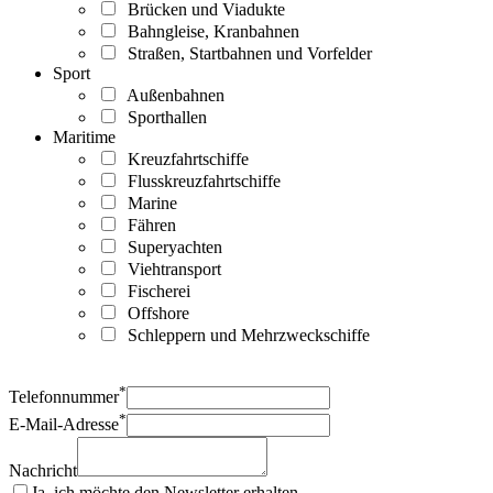
Brücken und Viadukte
Bahngleise, Kranbahnen
Straßen, Startbahnen und Vorfelder
Sport
Außenbahnen
Sporthallen
Maritime
Kreuzfahrtschiffe
Flusskreuzfahrtschiffe
Marine
Fähren
Superyachten
Viehtransport
Fischerei
Offshore
Schleppern und Mehrzweckschiffe
*
Telefonnummer
*
E-Mail-Adresse
Nachricht
Ja, ich möchte den Newsletter erhalten.