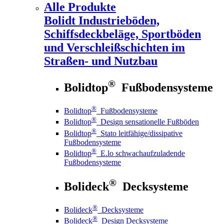
Alle Produkte
Bolidt
Industrieböden,
Schiffsdeckbeläge, Sportböden
und Verschleißschichten im
Straßen- und Nutzbau
®
Bolidtop
Fußbodensysteme
®
Bolidtop
Fußbodensysteme
®
Bolidtop
Design sensationelle Fußböden
®
Bolidtop
Stato leitfähige/dissipative
Fußbodensysteme
®
Bolidtop
E.lo schwachaufzuladende
Fußbodensysteme
®
Bolideck
Decksysteme
®
Bolideck
Decksysteme
®
Bolideck
Design Decksysteme