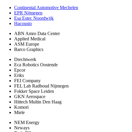
Continental Automotive Mechelen
EPR Nijmegen
Esa Estec Noordwijk
Hacousto
ABN Amro Data Center
Applied Medical
ASM Europe
Barco Graphics
Drechtwerk
Eca Robotics Oostende
Epcor
Eriks
FEI Company
FEL Lab Radboud Nijmegen
Fokker Space Leiden
GKN Aerospace
Hittech Multin Den Haag
Komori
Miele
NEM Energy
Neways