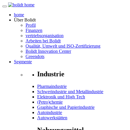
home
Über
Bolidt
Profil
Finanzen
vertriebsorganisation
Arbeiten bei Bolidt
Qualität, Umwelt und ISO-Zertifizierung
Bolidt Innovation Center
Greendots
Segmente
Industrie
Pharmaindustrie
Schwerindustrie und Metallindustrie
Elektronik und High Tech
(Petro)chemie
Graphische und Papierindustrie
Autoindustrie
Autowerkstätten
Nahrungsmittel