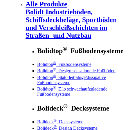
Alle Produkte
Bolidt
Industrieböden,
Schiffsdeckbeläge, Sportböden
und Verschleißschichten im
Straßen- und Nutzbau
®
Bolidtop
Fußbodensysteme
®
Bolidtop
Fußbodensysteme
®
Bolidtop
Design sensationelle Fußböden
®
Bolidtop
Stato leitfähige/dissipative
Fußbodensysteme
®
Bolidtop
E.lo schwachaufzuladende
Fußbodensysteme
®
Bolideck
Decksysteme
®
Bolideck
Decksysteme
®
Bolideck
Design Decksysteme