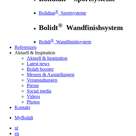
®
Bolidtan
Sportsysteme
®
Bolidt
Wandfinishsystem
®
Bolidt
Wandfinishsystem
Referenzen
Aktuell
& Inspiration
Aktuell
& Inspiration
Latest news
Bolidt booster
Messen & Ausstellungen
Veranstaltungen
Presse
Social media
Videos
Photos
Kontakt
MyBolidt
nl
en