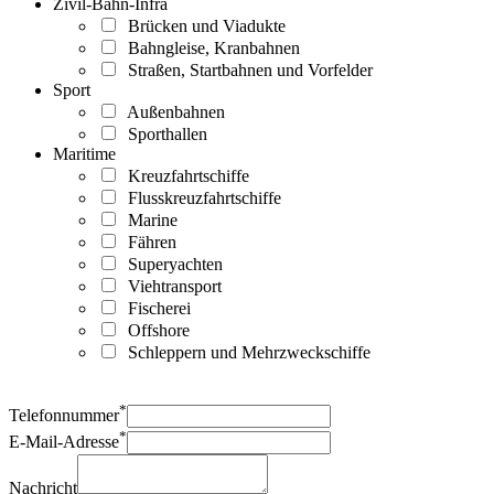
Zivil-Bahn-Infra
Brücken und Viadukte
Bahngleise, Kranbahnen
Straßen, Startbahnen und Vorfelder
Sport
Außenbahnen
Sporthallen
Maritime
Kreuzfahrtschiffe
Flusskreuzfahrtschiffe
Marine
Fähren
Superyachten
Viehtransport
Fischerei
Offshore
Schleppern und Mehrzweckschiffe
*
Telefonnummer
*
E-Mail-Adresse
Nachricht