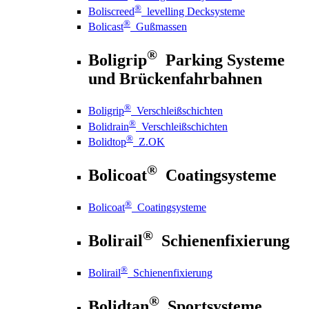
®
Boliscreed
levelling Decksysteme
®
Bolicast
Gußmassen
®
Boligrip
Parking Systeme
und Brückenfahrbahnen
®
Boligrip
Verschleißschichten
®
Bolidrain
Verschleißschichten
®
Bolidtop
Z.OK
®
Bolicoat
Coatingsysteme
®
Bolicoat
Coatingsysteme
®
Bolirail
Schienenfixierung
®
Bolirail
Schienenfixierung
®
Bolidtan
Sportsysteme